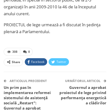
organizații în anii 2009-2010 la 46 de la începutul
anului curent.
PROIECTUL de lege urmează a fi discutat în ședința
plenară a Parlamentului.
308
0
Facebook
Twitter
Share
Facebook Messenger
OK.ru
VK
Telegram
WhatsApp
Viber
ARTICOLUL PRECEDENT
URMĂTORUL ARTICOL
Un prim pas în
Guvernul a aprobat
implementarea reformei
proiectul de lege privind
sistemului de asistență
performanța energetică
socială „Restart”:
a clădirilor
Guvernul a aprobat