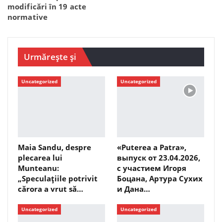
modificări în 19 acte
normative
Urmărește și
Uncategorized
Uncategorized
Maia Sandu, despre
«Puterea a Patra»,
plecarea lui
выпуск от 23.04.2026,
Munteanu:
с участием Игоря
„Speculațiile potrivit
Боцана, Артура Сухих
cărora a vrut să…
и Дана…
Uncategorized
Uncategorized