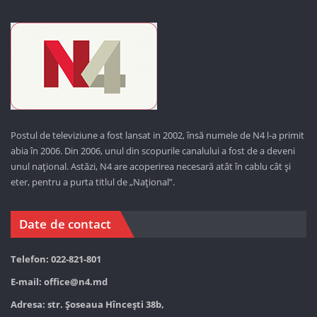
Postul de televiziune a fost lansat in 2002, însă numele de N4 l-a primit
abia în 2006. Din 2006, unul din scopurile canalului a fost de a deveni
unul național. Astăzi,
N4 are acoperirea necesară atât în cablu cât și
eter, pentru a purta titlul de „Național”.
Date de contact
Telefon: 022-821-801
E-mail:
office@n4.md
Adresa: str. Șoseaua Hînceşti 38b,