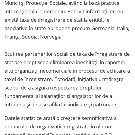
Muncii și Protecției Sociale, având la bază practica
internațională în domeniu. Potrivit informațiilor, nu
există taxa de înregistrare de stat la entitățile
asociative în state europene precum Germania, Italia,
Franța, Suedia, Norvegia.
Scutirea partenerilor sociali de taxa de înregistrare de
stat are drept scop eliminarea inechității în raport cu
alte organizații necomerciale în procesul de achitare a
taxei de înregistrare. Totodată, inițiativa urmărește
scopul de a asigura respectarea dreptului
fundamental al salariaților și angajatorilor de a
întemeia și de a se afilia la sindicate și patronate.
Datele statistice arată o creștere semnificativă a
numărului de organizații înregistrate în ultima
perioadă, în special în sectorul public, de la 2-3