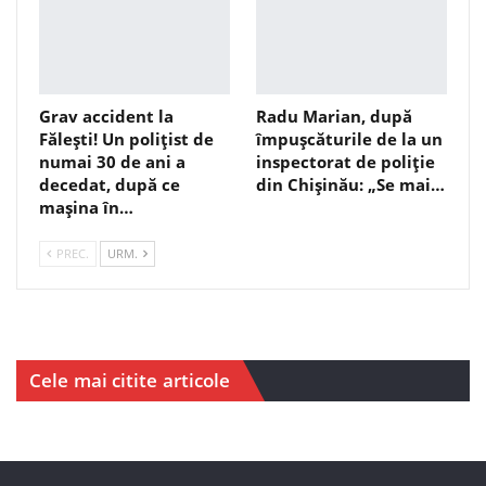
Grav accident la
Radu Marian, după
Fălești! Un polițist de
împușcăturile de la un
numai 30 de ani a
inspectorat de poliție
decedat, după ce
din Chișinău: „Se mai…
mașina în…
PREC.
URM.
Cele mai citite articole