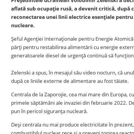
Președintele ucrainean Volodimir Zelenski a decla
aflată sub ocupație rusă, a devenit critică, dup
reconectarea unei linii electrice esențiale pentru
nucleare.
Șeful Agenției Internaționale pentru Energie Atomică 
părți pentru restabilirea alimentării cu energie extern
generatoarele diesel de urgență continuă să funcțio
Zelenski a spus, în mesajul său video nocturn, că unul
după ce liniile externe de alimentare au fost tăiate.
Centrala de la Zaporojie, cea mai mare din Europa, cu
primele săptămâni ale invaziei din februarie 2022. De 
pun în pericol siguranța nucleară.
Deși centrala nu mai produce electricitate în prezen
combustibilul nuclear rece și a preveni topirea reacto