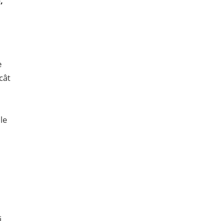
,
e
cât
le
i