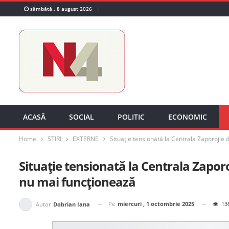
sâmbătă , 8 august 2026
ACASĂ
SOCIAL
POLITIC
ECONOMIC
Home
STIRI
EXTERNE
Situație tensionată la Centrala Zaporojie
Situație tensionată la Centrala Zapor
nu mai funcţionează
Pe
miercuri , 1 octombrie 2025
13
Autor
Dobrian Iana