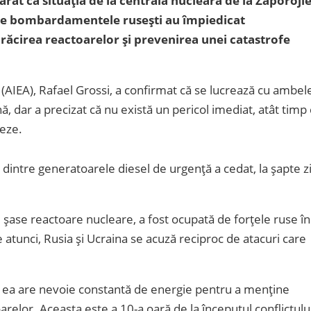
rat că situația de la centrala nucleară de la Zaporojie
ă ce bombardamentele rusești au împiedicat
 răcirea reactoarelor și prevenirea unei catastrofe
(AIEA), Rafael Grossi, a confirmat că se lucrează cu ambel
ă, dar a precizat că nu există un pericol imediat, atât timp 
neze.
 dintre generatoarele diesel de urgență a cedat, la șapte zi
 șase reactoare nucleare, a fost ocupată de forțele ruse în
atunci, Rusia și Ucraina se acuză reciproc de atacuri care
t, ea are nevoie constantă de energie pentru a menține
arelor. Aceasta este a 10-a oară de la începutul conflictulu