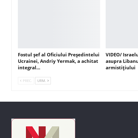
Fostul șef al Oficiului Președintelui
VIDEO/ Israel
Ucrainei, Andriy Yermak, a achitat
asupra Libanu
integral…
armistițiului
PREC.
URM.