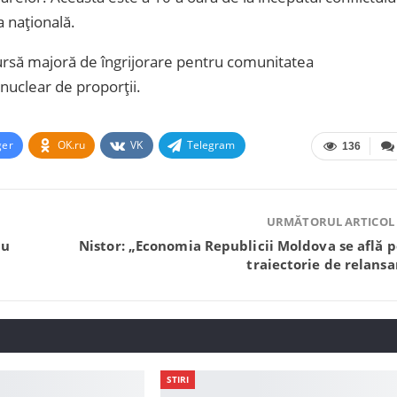
 națională.
 sursă majoră de îngrijorare pentru comunitatea
 nuclear de proporții.
ger
OK.ru
VK
Telegram
136
URMĂTORUL ARTICOL
au
Nistor: „Economia Republicii Moldova se află p
traiectorie de relansa
STIRI