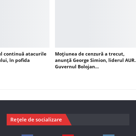
ul continuă atacurile
Moțiunea de cenzură a trecut,
lui, în pofida
anunță George Simion, liderul AUR.
Guvernul Bolojan…
Rețele de socializare