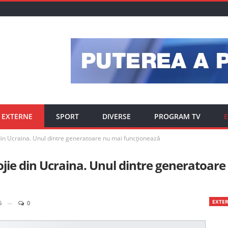
EXTERNE
SPORT
DIVERSE
PROGRAM TV
E
 din Ucraina. Unul dintre generatoare nu mai funcţionează
ojie din Ucraina. Unul dintre generatoare
EXTE
6
0