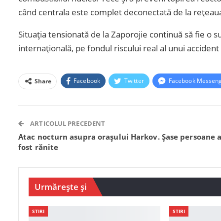
când centrala este complet deconectată de la rețeaua
Situația tensionată de la Zaporojie continuă să fie o
internațională, pe fondul riscului real al unui accident
Facebook
Twitter
Facebook Messen
Share
ARTICOLUL PRECEDENT
Atac nocturn asupra orașului Harkov. Șase persoane 
fost rănite
Urmărește și
STIRI
STIRI