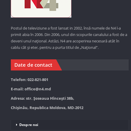
Postul de televiziune a fost lansat in 2002, însă numele de N4 l-a
primit abia în 2006. Din 2006, unul din scopurile canalului a fost de a
deveni unul național. Astăzi,
N4 are acoperirea necesară atât în
cablu cât și eter, pentru a purta titlul de „Național”.
Date de contact
Telefon: 022-821-801
E-mail:
office@n4.md
Adresa: str. Șoseaua Hînceşti 38b,
Chișinău, Republica Moldova, MD-2012
Despre noi