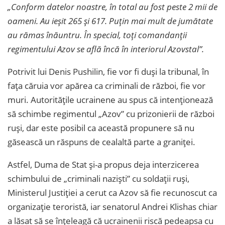
„Conform datelor noastre, în total au fost peste 2 mii de
oameni. Au ieșit 265 și 617. Puțin mai mult de jumătate
au rămas înăuntru. În special, toți comandanții
regimentului Azov se află încă în interiorul Azovstal”.
Potrivit lui Denis Pushilin, fie vor fi duși la tribunal, în
fața căruia vor apărea ca criminali de război, fie vor
muri. Autoritățile ucrainene au spus că intenționează
să schimbe regimentul „Azov” cu prizonierii de război
ruși, dar este posibil ca această propunere să nu
găsească un răspuns de cealaltă parte a graniței.
Astfel, Duma de Stat și-a propus deja interzicerea
schimbului de „criminali naziști” cu soldații ruși,
Ministerul Justiției a cerut ca Azov să fie recunoscut ca
organizație teroristă, iar senatorul Andrei Klishas chiar
a lăsat să se înțeleagă că ucrainenii riscă pedeapsa cu