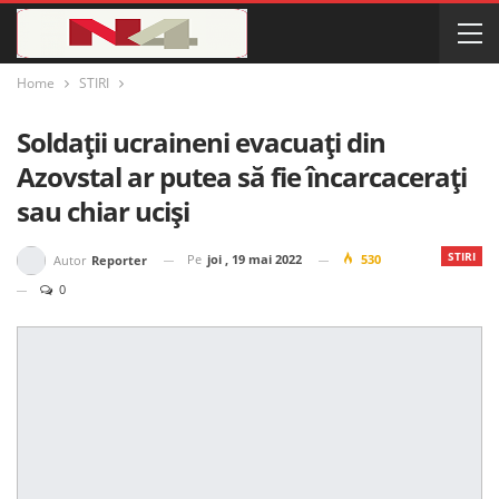
Home
STIRI
Soldații ucraineni evacuați din
Azovstal ar putea să fie încarcacerați
sau chiar uciși
STIRI
Pe
joi , 19 mai 2022
530
Autor
Reporter
0