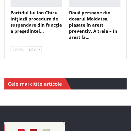
Partidul lui Ion Chicu
Două persoane din
inițiază procedura de
dosarul Moldatsa,
suspendare din funcție
plasate în arest
a președintei…
preventiv. A treia – în
arest la…
PREC.
URM.
Cele mai citite articole