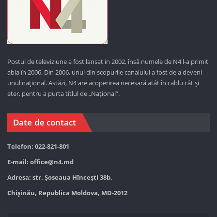
Postul de televiziune a fost lansat in 2002, însă numele de N4 l-a primit
abia în 2006. Din 2006, unul din scopurile canalului a fost de a deveni
unul național. Astăzi,
N4 are acoperirea necesară atât în cablu cât și
eter, pentru a purta titlul de „Național”.
Date de contact
Telefon: 022-821-801
E-mail:
office@n4.md
Adresa: str. Șoseaua Hînceşti 38b,
Chișinău, Republica Moldova, MD-2012