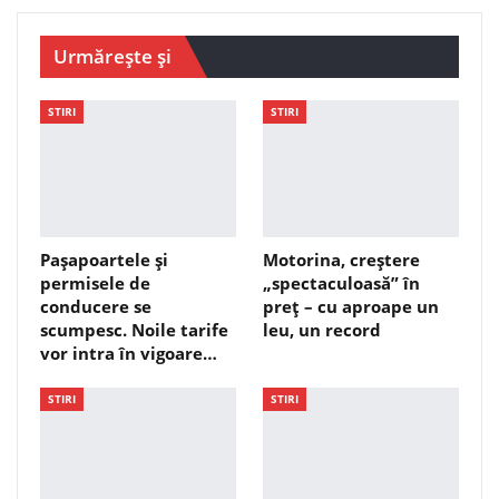
Urmărește și
STIRI
STIRI
Pașapoartele și
Motorina, creștere
permisele de
„spectaculoasă” în
conducere se
preț – cu aproape un
scumpesc. Noile tarife
leu, un record
vor intra în vigoare…
STIRI
STIRI