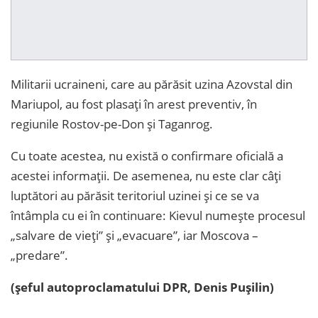
Militarii ucraineni, care au părăsit uzina Azovstal din
Mariupol, au fost plasați în arest preventiv, în
regiunile Rostov-pe-Don și Taganrog.
Cu toate acestea, nu există o confirmare oficială a
acestei informații. De asemenea, nu este clar câți
luptători au părăsit teritoriul uzinei și ce se va
întâmpla cu ei în continuare: Kievul numește procesul
„salvare de vieți” și „evacuare”, iar Moscova –
„predare”.
(șeful autoproclamatului DPR, Denis Pușilin)