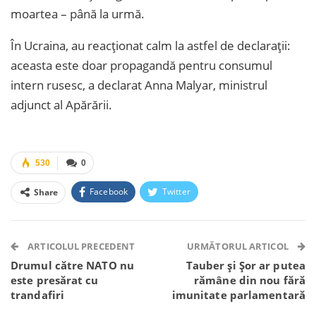
moartea – până la urmă.
În Ucraina, au reacționat calm la astfel de declarații:
aceasta este doar propagandă pentru consumul
intern rusesc, a declarat Anna Malyar, ministrul
adjunct al Apărării.
530
0
Facebook
Twitter
Share
Facebook Messenger
OK.ru
VK
Telegram
WhatsApp
Viber
ARTICOLUL PRECEDENT
URMĂTORUL ARTICOL
Drumul către NATO nu
Tauber și Șor ar putea
este presărat cu
rămâne din nou fără
trandafiri
imunitate parlamentară