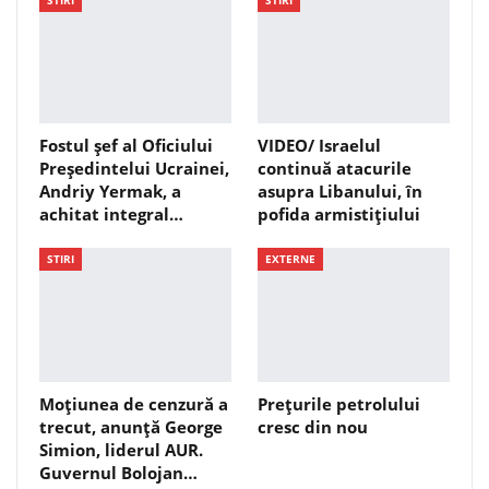
Fostul șef al Oficiului
VIDEO/ Israelul
Președintelui Ucrainei,
continuă atacurile
Andriy Yermak, a
asupra Libanului, în
achitat integral…
pofida armistițiului
STIRI
EXTERNE
Moțiunea de cenzură a
Prețurile petrolului
trecut, anunță George
cresc din nou
Simion, liderul AUR.
Guvernul Bolojan…