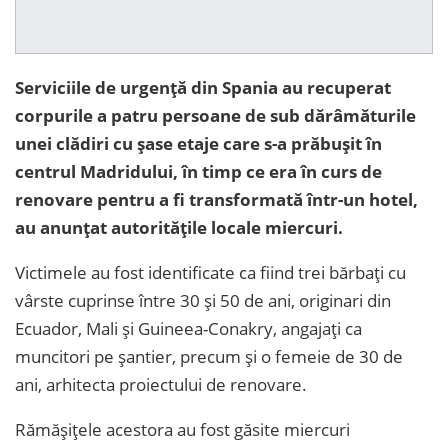
Serviciile de urgență din Spania au recuperat
corpurile a patru persoane de sub dărâmăturile
unei clădiri cu șase etaje care s-a prăbușit în
centrul Madridului, în timp ce era în curs de
renovare pentru a fi transformată într-un hotel,
au anunțat autoritățile locale miercuri.
Victimele au fost identificate ca fiind trei bărbați cu
vârste cuprinse între 30 și 50 de ani, originari din
Ecuador, Mali și Guineea-Conakry, angajați ca
muncitori pe șantier, precum și o femeie de 30 de
ani, arhitecta proiectului de renovare.
Rămășițele acestora au fost găsite miercuri