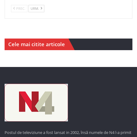
PREC.
URM.
Cele mai citite articole
Postul de televiziune a fost lansat in 2002, însă numele de N4 l-a primit