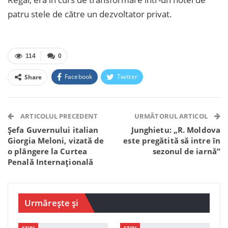
patru stele de către un dezvoltator privat.
114
0
Facebook
Twitter
Share
Facebook Messenger
OK.ru
VK
Telegram
WhatsApp
Viber
ARTICOLUL PRECEDENT
URMĂTORUL ARTICOL
Şefa Guvernului italian
Junghietu: „R. Moldova
Giorgia Meloni, vizată de
este pregătită să intre în
o plângere la Curtea
sezonul de iarnă”
Penală Internațională
Urmărește și
STIRI
STIRI