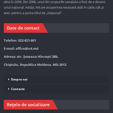
abia în 2006. Din 2006, unul din scopurile canalului a fost de a deveni
unul național. Astăzi,
N4 are acoperirea necesară atât în cablu cât și
eter, pentru a purta titlul de „Național”.
Date de contact
Telefon: 022-821-801
E-mail:
office@n4.md
Adresa: str. Șoseaua Hînceşti 38b,
Chișinău, Republica Moldova, MD-2012
Despre noi
Contacte
Rețele de socializare