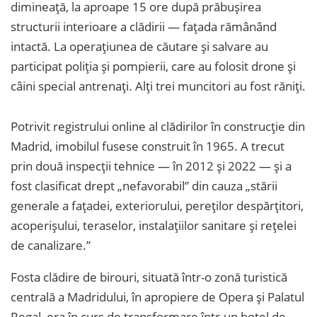
dimineață, la aproape 15 ore după prăbușirea
structurii interioare a clădirii — fațada rămânând
intactă. La operațiunea de căutare și salvare au
participat poliția și pompierii, care au folosit drone și
câini special antrenați. Alți trei muncitori au fost răniți.
Potrivit registrului online al clădirilor în construcție din
Madrid, imobilul fusese construit în 1965. A trecut
prin două inspecții tehnice — în 2012 și 2022 — și a
fost clasificat drept „nefavorabil” din cauza „stării
generale a fațadei, exteriorului, pereților despărțitori,
acoperișului, teraselor, instalațiilor sanitare și rețelei
de canalizare.”
Fosta clădire de birouri, situată într-o zonă turistică
centrală a Madridului, în apropiere de Opera și Palatul
Regal, era în curs de transformare într-un hotel de