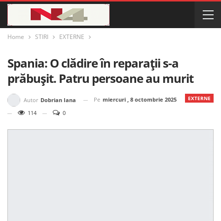
Home
STIRI
EXTERNE
Spania: O clădire în reparații s-a
prăbușit. Patru persoane au murit
EXTERNE
Pe
miercuri , 8 octombrie 2025
Autor
Dobrian Iana
114
0