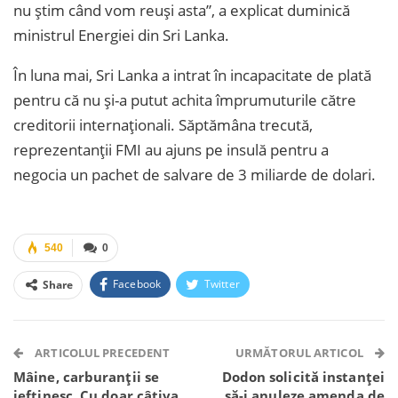
nu știm când vom reuși asta”, a explicat duminică
ministrul Energiei din Sri Lanka.
În luna mai, Sri Lanka a intrat în incapacitate de plată
pentru că nu și-a putut achita împrumuturile către
creditorii internaționali. Săptămâna trecută,
reprezentanții FMI au ajuns pe insulă pentru a
negocia un pachet de salvare de 3 miliarde de dolari.
540
0
Facebook
Twitter
Share
Facebook Messenger
OK.ru
VK
Telegram
WhatsApp
Viber
ARTICOLUL PRECEDENT
URMĂTORUL ARTICOL
Mâine, carburanții se
Dodon solicită instanței
ieftinesc. Cu doar câțiva
să-i anuleze amenda de