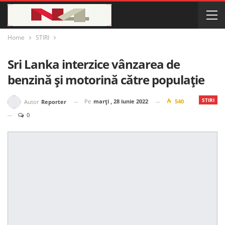
Home
STIRI
Sri Lanka interzice vânzarea de
benzină și motorină către populație
STIRI
Pe
marți , 28 iunie 2022
540
Autor
Reporter
0