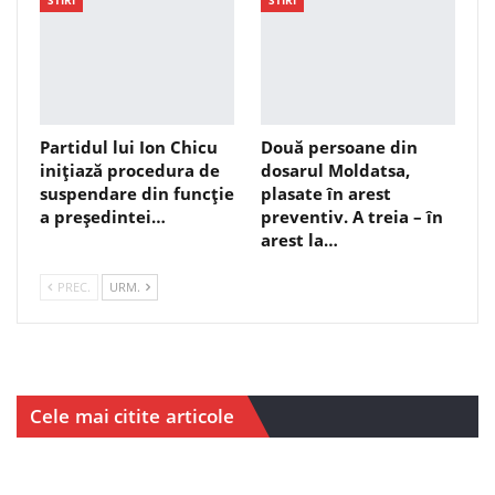
Partidul lui Ion Chicu
Două persoane din
inițiază procedura de
dosarul Moldatsa,
suspendare din funcție
plasate în arest
a președintei…
preventiv. A treia – în
arest la…
PREC.
URM.
Cele mai citite articole