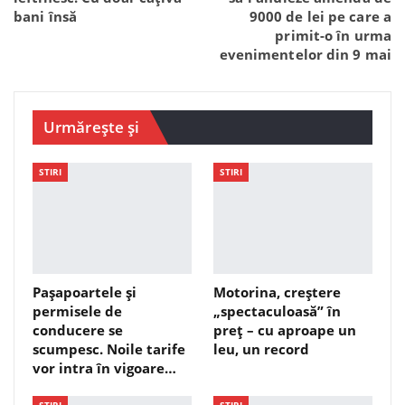
bani însă
9000 de lei pe care a
primit-o în urma
evenimentelor din 9 mai
Urmărește și
STIRI
STIRI
Pașapoartele și
Motorina, creștere
permisele de
„spectaculoasă” în
conducere se
preț – cu aproape un
scumpesc. Noile tarife
leu, un record
vor intra în vigoare…
STIRI
STIRI