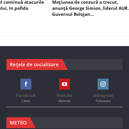
ul continuă atacurile
Moțiunea de cenzură a trecut,
lui, în pofida
anunță George Simion, liderul AUR.
Guvernul Bolojan…
Rețele de socializare
Facebook
Youtube
Instagram
Likes
Abonați
Followers
METEO