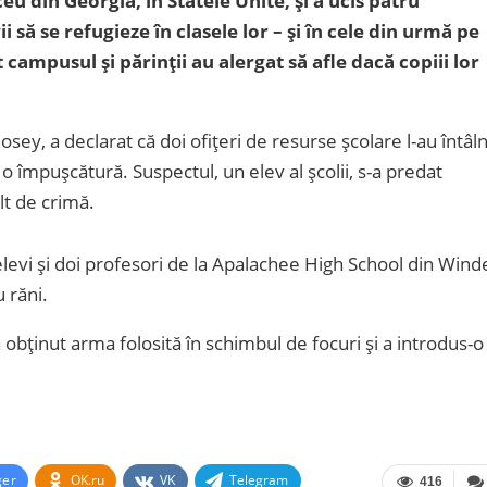
ceu din Georgia, în Statele Unite, și a ucis patru
 să se refugieze în clasele lor – și în cele din urmă pe
 campusul și părinții au alergat să afle dacă copiii lor
osey, a declarat că doi ofițeri de resurse școlare l-au întâln
o împușcătură. Suspectul, un elev al școlii, s-a predat
ult de crimă.
elevi și doi profesori de la Apalachee High School din Wind
 răni.
obținut arma folosită în schimbul de focuri și a introdus-o
ger
OK.ru
VK
Telegram
416