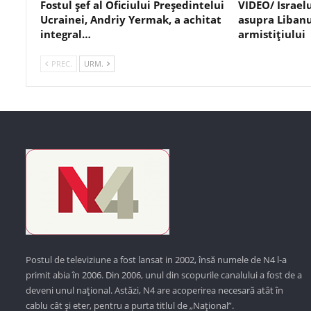
Fostul șef al Oficiului Președintelui
VIDEO/ Israel
Ucrainei, Andriy Yermak, a achitat
asupra Libanu
integral…
armistițiului
PREC.
URM.
Postul de televiziune a fost lansat in 2002, însă numele de N4 l-a
primit abia în 2006. Din 2006, unul din scopurile canalului a fost de a
deveni unul național. Astăzi,
N4 are acoperirea necesară atât în
cablu cât și eter, pentru a purta titlul de „Național”.