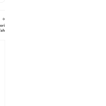
ori
fah