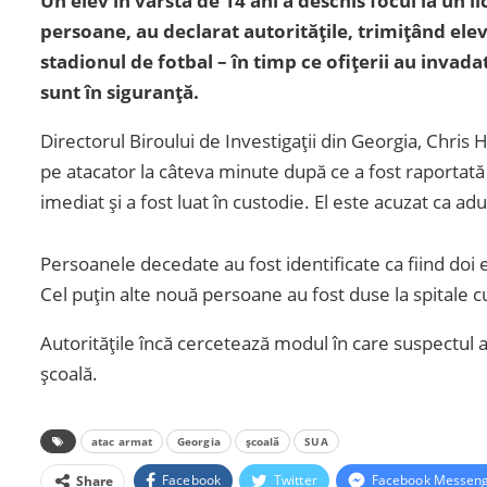
Un elev în vârstă de 14 ani a deschis focul la un li
persoane, au declarat autoritățile, trimițând elevii
stadionul de fotbal – în timp ce ofițerii au invadat
sunt în siguranță.
Directorul Biroului de Investigații din Georgia, Chris H
pe atacator la câteva minute după ce a fost raportată 
imediat și a fost luat în custodie. El este acuzat ca ad
Persoanele decedate au fost identificate ca fiind doi 
Cel puțin alte nouă persoane au fost duse la spitale cu
Autoritățile încă cercetează modul în care suspectul a 
școală.
atac armat
Georgia
școală
SUA
Facebook
Twitter
Facebook Messen
Share