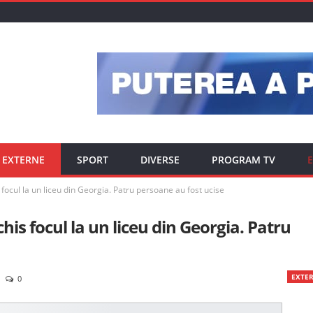
EXTERNE
SPORT
DIVERSE
PROGRAM TV
E
 focul la un liceu din Georgia. Patru persoane au fost ucise
his focul la un liceu din Georgia. Patru
EXTE
0