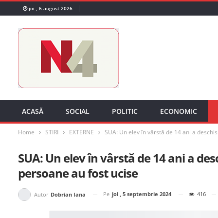
joi , 6 august 2026
ACASĂ
SOCIAL
POLITIC
ECONOMIC
Home
STIRI
EXTERNE
SUA: Un elev în vârstă de 14 ani a deschis
SUA: Un elev în vârstă de 14 ani a desc
persoane au fost ucise
Pe
joi , 5 septembrie 2024
416
Autor
Dobrian Iana