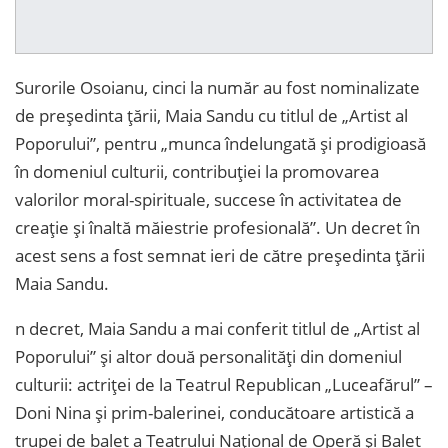
Surorile Osoianu, cinci la număr au fost nominalizate
de președinta țării, Maia Sandu cu titlul de „Artist al
Poporului”, pentru „munca îndelungată și prodigioasă
în domeniul culturii, contribuției la promovarea
valorilor moral-spirituale, succese în activitatea de
creație și înaltă măiestrie profesională”. Un decret în
acest sens a fost semnat ieri de către președinta țării
Maia Sandu.
n decret, Maia Sandu a mai conferit titlul de „Artist al
Poporului” și altor două personalități din domeniul
culturii: actriței de la Teatrul Republican „Luceafărul” –
Doni Nina și prim-balerinei, conducătoare artistică a
trupei de balet a Teatrului Național de Operă și Balet