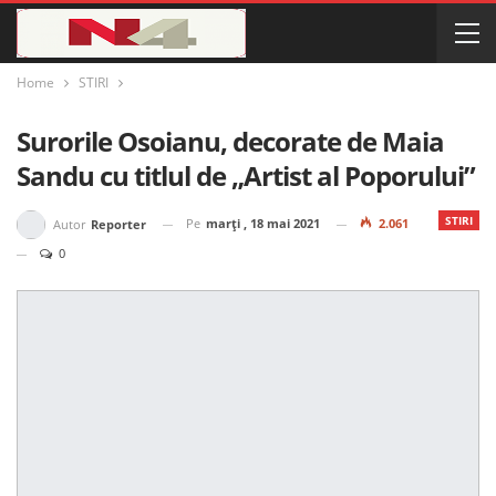
Home
STIRI
Surorile Osoianu, decorate de Maia
Sandu cu titlul de „Artist al Poporului”
STIRI
Pe
marți , 18 mai 2021
2.061
Autor
Reporter
0