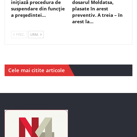
inițiază procedura de
dosarul Moldatsa,
suspendare din funcție
plasate în arest
a președintei…
preventiv. A treia – în
arest la…
PREC.
URM.
Cele mai citite articole