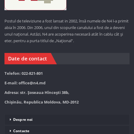
Postul de televiziune a fost lansat in 2002, însă numele de N4 l-a primit
abia în 2006. Din 2006, unul din scopurile canalului a fost de a deveni
unul național. Astăzi,
N4 are acoperirea necesară atât în cablu cât și
eter, pentru a purta titlul de „Național”.
Date de contact
Telefon: 022-821-801
E-mail:
office@n4.md
Adresa: str. Șoseaua Hînceşti 38b,
Chișinău, Republica Moldova, MD-2012
Despre noi
Contacte