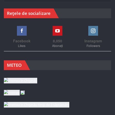
Rețele de socializare
Facebook
8,050
Instagram
Likes
Abonați
Followers
METEO