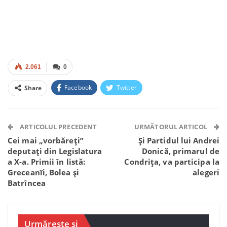
2.061
0
Facebook
Twitter
Share
Facebook Messenger
OK.ru
VK
Telegram
WhatsApp
Viber
ARTICOLUL PRECEDENT
URMĂTORUL ARTICOL
Cei mai „vorbăreți”
Și Partidul lui Andrei
deputați din Legislatura
Donică, primarul de
a X-a. Primii în listă:
Condrița, va participa la
Greceanîi, Bolea și
alegeri
Batrîncea
Urmărește și