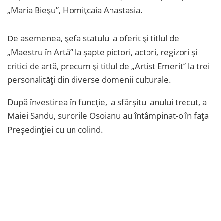
„Maria Bieșu”, Homițcaia Anastasia.
De asemenea, șefa statului a oferit și titlul de
„Maestru în Artă” la șapte pictori, actori, regizori și
critici de artă, precum și titlul de „Artist Emerit” la trei
personalități din diverse domenii culturale.
După învestirea în funcție, la sfârșitul anului trecut, a
Maiei Sandu, surorile Osoianu au întâmpinat-o în fața
Președinției cu un colind.