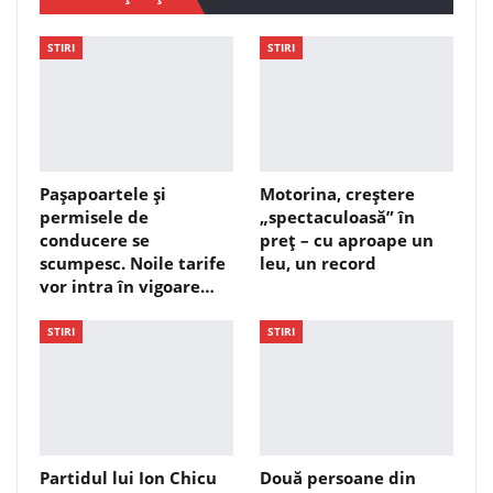
STIRI
STIRI
Pașapoartele și
Motorina, creștere
permisele de
„spectaculoasă” în
conducere se
preț – cu aproape un
scumpesc. Noile tarife
leu, un record
vor intra în vigoare…
STIRI
STIRI
Partidul lui Ion Chicu
Două persoane din