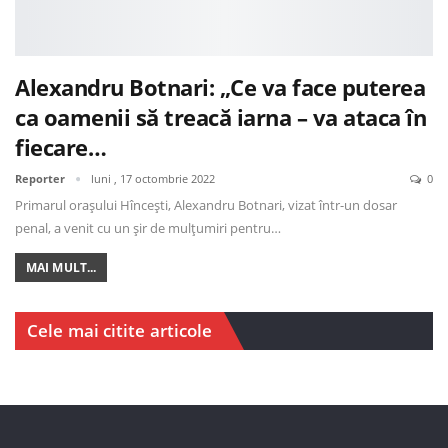
Alexandru Botnari: „Ce va face puterea
ca oamenii să treacă iarna – va ataca în
fiecare…
Reporter
luni , 17 octombrie 2022
0
Primarul orașului Hîncești, Alexandru Botnari, vizat într-un dosar
penal, a venit cu un șir de mulțumiri pentru…
MAI MULT...
Cele mai citite articole