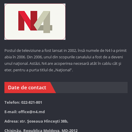
Postul de televiziune a fost lansat in 2002, însă numele de N4 l-a primit
abia în 2006. Din 2006, unul din scopurile canalului a fost de a deveni
unul național. Astăzi,
N4 are acoperirea necesară atât în cablu cât și
eter, pentru a purta titlul de „Național”.
Date de contact
Telefon: 022-821-801
E-mail:
office@n4.md
Adresa: str. Șoseaua Hînceşti 38b,
Chișinău, Republica Moldova, MD-2012