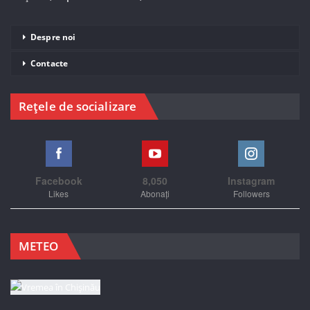
Despre noi
Contacte
Rețele de socializare
Facebook
8,050
Instagram
Likes
Abonați
Followers
METEO