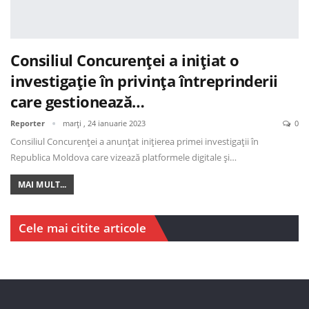
Consiliul Concurenței a inițiat o
investigație în privința întreprinderii
care gestionează…
Reporter
marți , 24 ianuarie 2023
0
Consiliul Concurenței a anunțat inițierea primei investigații în
Republica Moldova care vizează platformele digitale și…
MAI MULT...
Cele mai citite articole