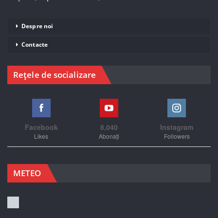
Despre noi
Contacte
Rețele de socializare
Facebook
8,040
Instagram
Likes
Abonați
Followers
METEO