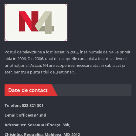
Postul de televiziune a fost lansat in 2002, însă numele de N4 l-a primit
abia în 2006. Din 2006, unul din scopurile canalului a fost de a deveni
unul național. Astăzi,
N4 are acoperirea necesară atât în cablu cât și
eter, pentru a purta titlul de „Național”.
Date de contact
Telefon: 022-821-801
E-mail:
office@n4.md
Adresa: str. Șoseaua Hînceşti 38b,
Chișinău, Republica Moldova, MD-2012