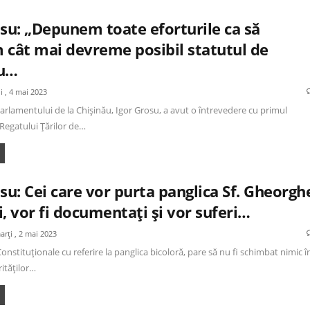
osu: „Depunem toate eforturile ca să
 cât mai devreme posibil statutul de
u…
oi , 4 mai 2023
arlamentului de la Chișinău, Igor Grosu, a avut o întrevedere cu primul
Regatului Țărilor de…
su: Cei care vor purta panglica Sf. Gheorgh
, vor fi documentați și vor suferi…
arți , 2 mai 2023
Constituționale cu referire la panglica bicoloră, pare să nu fi schimbat nimic î
rităților…