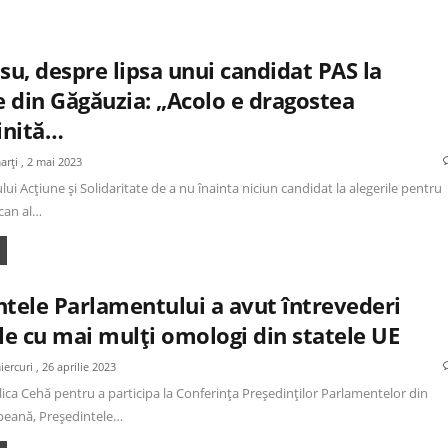
su, despre lipsa unui candidat PAS la
e din Găgăuzia: „Acolo e dragostea
inită…
arți , 2 mai 2023
lui Acțiune și Solidaritate de a nu înainta niciun candidat la alegerile pentru
can al…
ntele Parlamentului a avut întrevederi
le cu mai mulți omologi din statele UE
iercuri , 26 aprilie 2023
lica Cehă pentru a participa la Conferința Președinților Parlamentelor din
eană, Președintele…