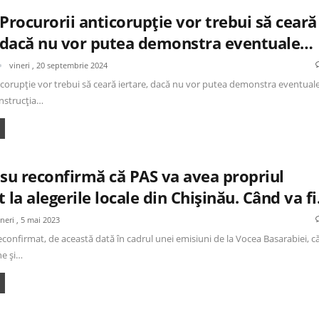
Procurorii anticorupție vor trebui să ceară
, dacă nu vor putea demonstra eventuale…
vineri , 20 septembrie 2024
icorupție vor trebui să ceară iertare, dacă nu vor putea demonstra eventual
construcția…
osu reconfirmă că PAS va avea propriul
 la alegerile locale din Chișinău. Când va f
ineri , 5 mai 2023
econfirmat, de această dată în cadrul unei emisiuni de la Vocea Basarabiei, c
ne și…