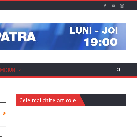
MISIUNI
Cele mai citite articole