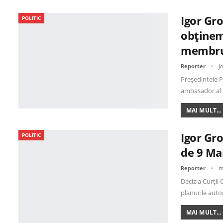
Igor Gr
POLITIC
obținem
membr
Reporter
j
Președintele P
ambasador al 
MAI MULT...
Igor Gro
POLITIC
de 9 Mai
Reporter
m
Decizia Curții 
planurile auto
MAI MULT...