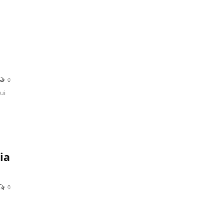
0
ui
ia
0