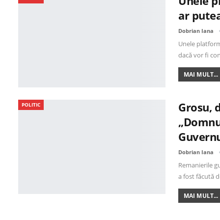
Unele pl
ar pute
Dobrian Iana
Unele platform
dacă vor fi co
MAI MULT...
Grosu, 
POLITIC
„Domnul
Guvernu
Dobrian Iana
Remanierile gu
a fost făcută 
MAI MULT...