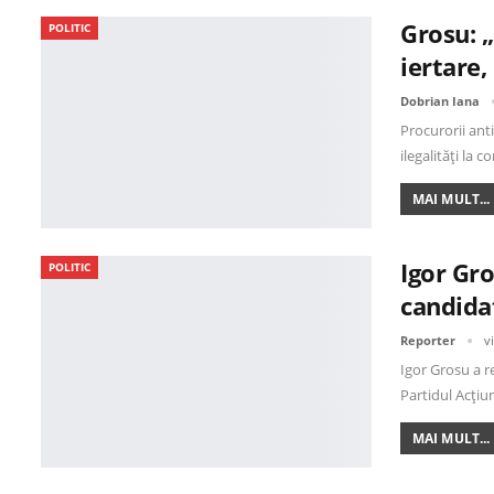
Grosu: „
POLITIC
iertare
Dobrian Iana
Procurorii ant
ilegalități la 
MAI MULT...
Igor Gr
POLITIC
candidat
Reporter
v
Igor Grosu a r
Partidul Acțiu
MAI MULT...