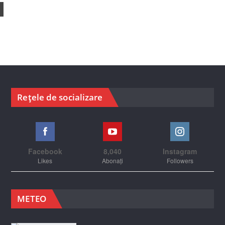
Rețele de socializare
Facebook
8,040
Instagram
Likes
Abonați
Followers
METEO