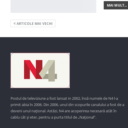
MAI MULT...
ARTICOLE MAI VECHI
Postul de televiziune a fost lansat in 2002, însă numele de N4 l-a
primit abia în 2006. Din 2006, unul din scopurile canalului a fost de a
deveni unul național. Astăzi,
N4 are acoperirea necesară atât în
cablu cât și eter, pentru a purta titlul de „Național”.