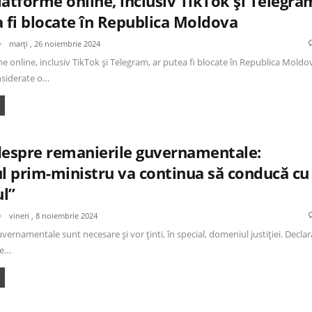
atforme online, inclusiv TikTok și Telegra
a fi blocate în Republica Moldova
marți , 26 noiembrie 2024
e online, inclusiv TikTok și Telegram, ar putea fi blocate în Republica Moldo
nsiderate o…
despre remanierile guvernamentale:
 prim-ministru va continua să conducă cu
l”
vineri , 8 noiembrie 2024
vernamentale sunt necesare și vor ținti, în special, domeniul justiției. Declar
de…