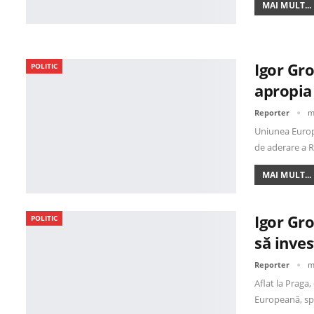
MAI MULT...
Igor Gro
POLITIC
apropia 
Reporter
m
Uniunea Europ
de aderare a R
MAI MULT...
Igor Gro
POLITIC
să inve
Reporter
m
Aflat la Praga
Europeană, sp