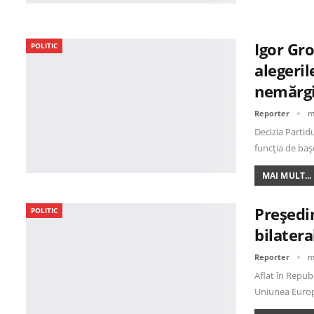
Igor Gro
POLITIC
alegeril
nemărg
Reporter
m
Decizia Partidu
funcția de baș
MAI MULT...
Președi
POLITIC
bilatera
Reporter
m
Aflat în Repub
Uniunea Europ