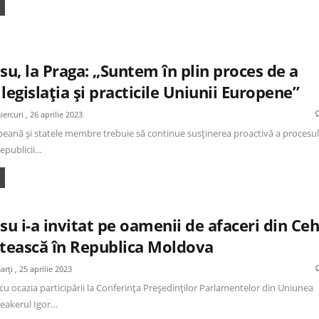
su, la Praga: „Suntem în plin proces de a
legislația și practicile Uniunii Europene”
iercuri , 26 aprilie 2023
eană și statele membre trebuie să continue susținerea proactivă a procesul
epublicii…
su i-a invitat pe oamenii de afaceri din Ceh
stească în Republica Moldova
arți , 25 aprilie 2023
, cu ocazia participării la Conferința Președinților Parlamentelor din Uniunea
eakerul Igor…