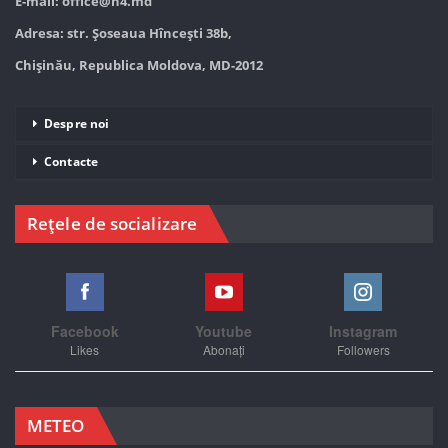
E-mail:
office@n4.md
Adresa: str. Șoseaua Hînceşti 38b,
Chișinău, Republica Moldova, MD-2012
Despre noi
Contacte
Rețele de socializare
Facebook
Youtube
Instagram
Likes
Abonați
Followers
METEO