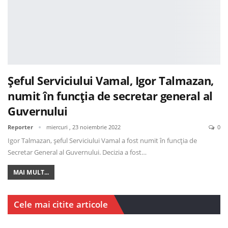
Șeful Serviciului Vamal, Igor Talmazan,
numit în funcția de secretar general al
Guvernului
Reporter
miercuri , 23 noiembrie 2022
0
Igor Talmazan, șeful Serviciului Vamal a fost numit în funcția de
Secretar General al Guvernului. Decizia a fost…
MAI MULT...
Cele mai citite articole