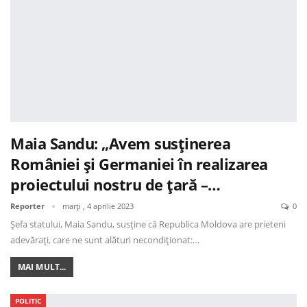
Maia Sandu: „Avem susținerea
României și Germaniei în realizarea
proiectului nostru de țară –…
Reporter
marți , 4 aprilie 2023
0
Șefa statului, Maia Sandu, susține că Republica Moldova are prieteni
adevărați, care ne sunt alături necondiționat:…
MAI MULT...
POLITIC