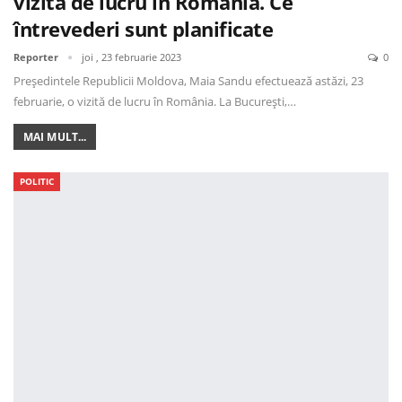
vizită de lucru în România. Ce
întrevederi sunt planificate
Reporter
joi , 23 februarie 2023
0
Președintele Republicii Moldova, Maia Sandu efectuează astăzi, 23
februarie, o vizită de lucru în România. La București,…
MAI MULT...
POLITIC