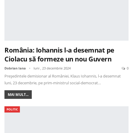
România: Iohannis l-a desemnat pe
Ciolacu să formeze un nou Guvern
Dobrian Iana
luni , 23 decembrie 2024
0
Președintele demisionar al României, Klaus Iohannis, l-a desemnat
luni, 23 decembrie, pe prim-ministrul social-democrat…
MAI MULT...
POLITIC