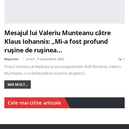
Mesajul lui Valeriu Munteanu către
Klaus Iohannis: „Mi-a fost profund
rușine de rușinea…
Reporter
vineri , 9 septembrie 2022
1
Fostul ministru al Mediului și vice-președintele AUR România, Valeriu
Munteanu, n-a rămas plăcut surprins de gestul…
MAI MULT...
Cele mai citite articole