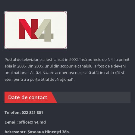
Postul de televiziune a fost lansat in 2002, însă numele de N4 l-a primit
abia în 2006. Din 2006, unul din scopurile canalului a fost de a deveni
unul național. Astăzi,
N4 are acoperirea necesară atât în cablu cât și
eter, pentru a purta titlul de „Național”.
Date de contact
Telefon: 022-821-801
E-mail:
office@n4.md
Adresa: str. Șoseaua Hînceşti 38b,