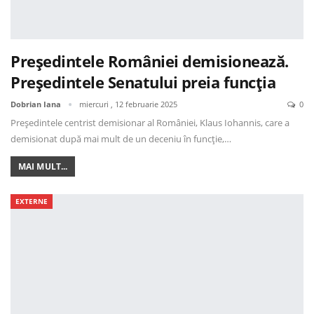
Președintele României demisionează.
Președintele Senatului preia funcția
Dobrian Iana
miercuri , 12 februarie 2025
0
Președintele centrist demisionar al României, Klaus Iohannis, care a
demisionat după mai mult de un deceniu în funcție,…
MAI MULT...
EXTERNE