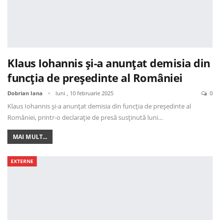
Klaus Iohannis și-a anunțat demisia din
funcția de președinte al României
Dobrian Iana
luni , 10 februarie 2025
0
Klaus Iohannis și-a anunțat demisia din funcția de președinte al
României, printr-o declarație de presă susținută luni…
MAI MULT...
EXTERNE