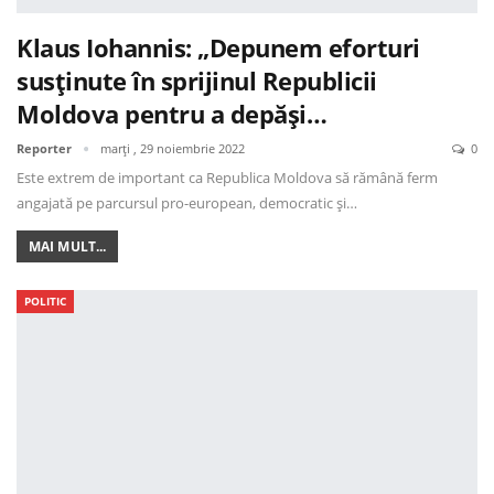
Klaus Iohannis: „Depunem eforturi
susținute în sprijinul Republicii
Moldova pentru a depăși…
Reporter
marți , 29 noiembrie 2022
0
Este extrem de important ca Republica Moldova să rămână ferm
angajată pe parcursul pro-european, democratic și…
MAI MULT...
POLITIC