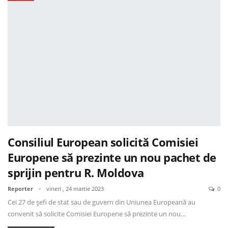
Consiliul European solicită Comisiei
Europene să prezinte un nou pachet de
sprijin pentru R. Moldova
Reporter
vineri , 24 martie 2023
0
Cei 27 de șefi de stat sau de guvern din Uniunea Europeană au
convenit să solicite Comisiei Europene să prezinte un nou…