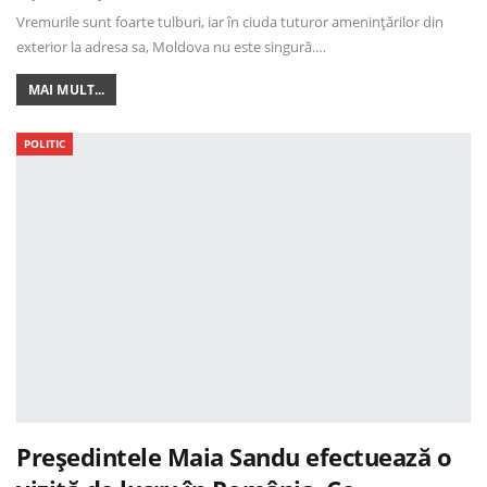
Vremurile sunt foarte tulburi, iar în ciuda tuturor amenințărilor din
exterior la adresa sa, Moldova nu este singură.…
MAI MULT...
POLITIC
Președintele Maia Sandu efectuează o