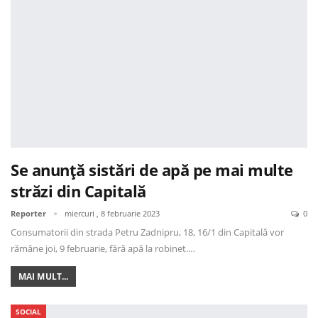
Se anunță sistări de apă pe mai multe
străzi din Capitală
Reporter
miercuri , 8 februarie 2023
0
Consumatorii din strada Petru Zadnipru, 18, 16/1 din Capitală vor
rămâne joi, 9 februarie, fără apă la robinet.…
MAI MULT...
SOCIAL