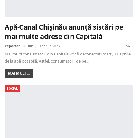
Apă-Canal Chișinău anunță sistări pe
mai multe adrese din Capitală
Reporter
luni , 10 aprilie 2023
0
Mai mulți consumatori din Capitală vor fi deconectați marți, 11 aprilie,
de la apă potabilă. Astfel, consumatorii de pe…
MAI MULT...
SOCIAL