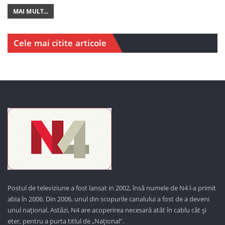
MAI MULT...
Cele mai citite articole
Postul de televiziune a fost lansat in 2002, însă numele de N4 l-a primit
abia în 2006. Din 2006, unul din scopurile canalului a fost de a deveni
unul național. Astăzi,
N4 are acoperirea necesară atât în cablu cât și
eter, pentru a purta titlul de „Național”.