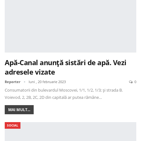
Apă-Canal anunță sistări de apă. Vezi
adresele vizate
Reporter
luni , 20 februarie 2023
0
Consumatorii din bulevardul Moscovei, 1/1, 1/2, 1/3; și strada B.
Voievod, 2, 2B, 2C, 2D din capitală ar putea rămâne…
MAI MULT...
SOCIAL