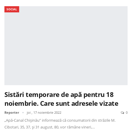
SOCIAL
Sistări temporare de apă pentru 18
noiembrie. Care sunt adresele vizate
Reporter
joi , 17 noiembrie 2022
0
„Apă-Canal Chișinău” informează că consumatorii din străzile M.
Cibotari, 35, 37, și 31 august, 80, vor rămâne vineri,…