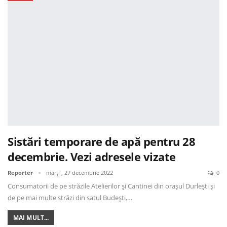
Sistări temporare de apă pentru 28
decembrie. Vezi adresele vizate
Reporter
marți , 27 decembrie 2022
0
Consumatorii de pe străzile Atelierilor și Cantinei din orașul Durlești și
de pe mai multe străzi din satul Budeşti,…
MAI MULT...