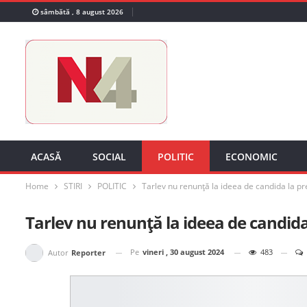
sâmbătă , 8 august 2026
ACASĂ
SOCIAL
POLITIC
ECONOMIC
Home
STIRI
POLITIC
Tarlev nu renunță la ideea de candida la pr
Tarlev nu renunță la ideea de candida
Pe
vineri , 30 august 2024
483
Autor
Reporter