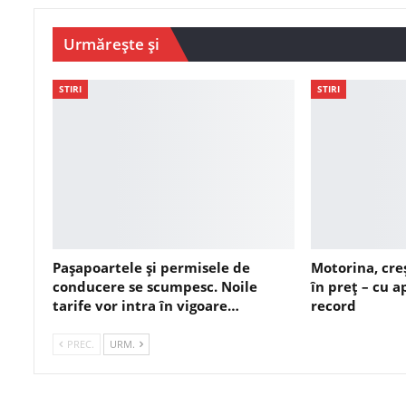
Urmărește și
STIRI
STIRI
Pașapoartele și permisele de
Motorina, cre
conducere se scumpesc. Noile
în preț – cu 
tarife vor intra în vigoare…
record
PREC.
URM.