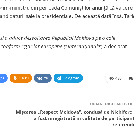
l prim-ministru din perioada Comuniștilor anunță că va cere
candidaturii sale la prezidențiale. De această dată însă, Tar
 și a aduce dezvoltarea Republicii Moldova pe o cale
, conform rigorilor europene și internaționale”,
a declarat
ger
OK.ru
VK
Telegram
483
URMĂTORUL ARTICOL
Mișcarea „Respect Moldova”, condusă de Nichiforci
a fost înregistrată în calitate de participant
referen