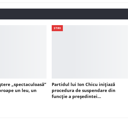
STIRI
ștere „spectaculoasă”
Partidul lui Ion Chicu inițiază
aproape un leu, un
procedura de suspendare din
funcție a președintei…