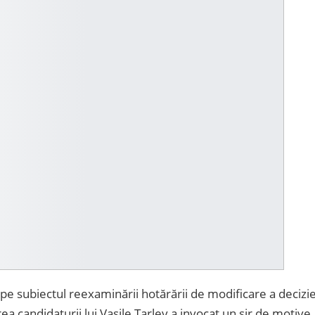
 pe subiectul reexaminării hotărării de modificare a decizie
rea candidaturii lui Vasile Tarlev a invocat un șir de motive