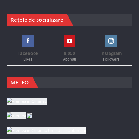
Rețele de socializare
Facebook
8,050
Instagram
Likes
Abonați
Followers
METEO