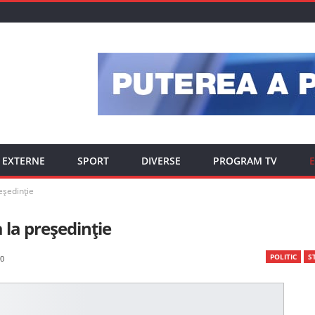
EXTERNE
SPORT
DIVERSE
PROGRAM TV
E
eședinție
 la președinție
POLITIC
ST
0