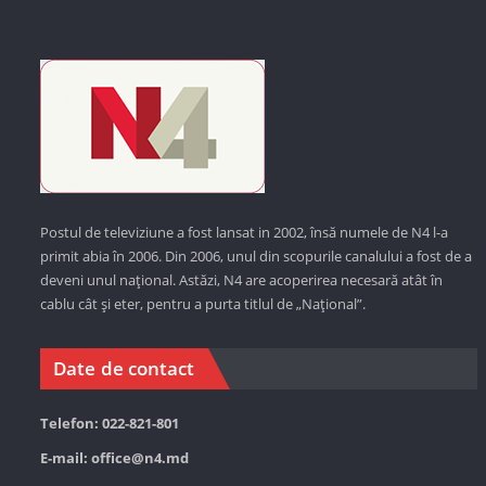
Postul de televiziune a fost lansat in 2002, însă numele de N4 l-a
primit abia în 2006. Din 2006, unul din scopurile canalului a fost de a
deveni unul național. Astăzi,
N4 are acoperirea necesară atât în
cablu cât și eter, pentru a purta titlul de „Național”.
Date de contact
Telefon: 022-821-801
E-mail:
office@n4.md