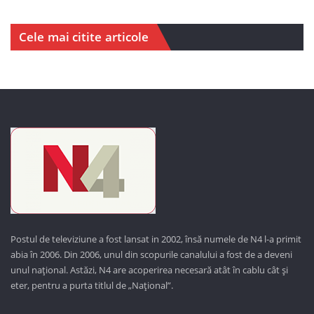
Cele mai citite articole
Postul de televiziune a fost lansat in 2002, însă numele de N4 l-a primit
abia în 2006. Din 2006, unul din scopurile canalului a fost de a deveni
unul național. Astăzi,
N4 are acoperirea necesară atât în cablu cât și
eter, pentru a purta titlul de „Național”.