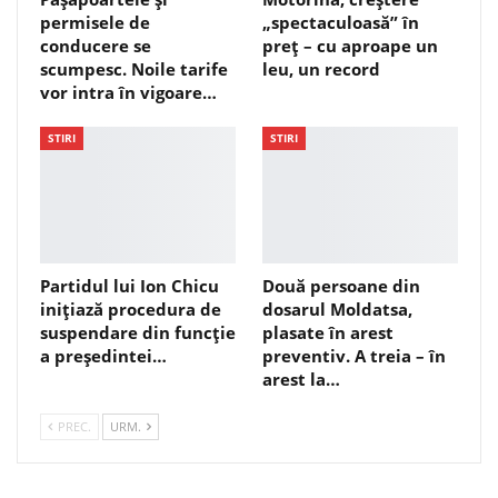
permisele de
„spectaculoasă” în
conducere se
preț – cu aproape un
scumpesc. Noile tarife
leu, un record
vor intra în vigoare…
STIRI
STIRI
Partidul lui Ion Chicu
Două persoane din
inițiază procedura de
dosarul Moldatsa,
suspendare din funcție
plasate în arest
a președintei…
preventiv. A treia – în
arest la…
PREC.
URM.