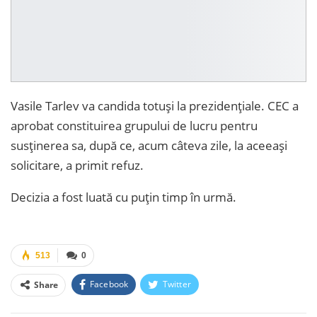
Vasile Tarlev va candida totuși la prezidențiale. CEC a
aprobat constituirea grupului de lucru pentru
susținerea sa, după ce, acum câteva zile, la aceeași
solicitare, a primit refuz.
Decizia a fost luată cu puțin timp în urmă.
513
0
Facebook
Twitter
Share
Facebook Messenger
OK.ru
VK