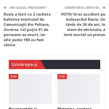
Telegram
WhatsApp
Viber
ARTICOLUL PRECEDENT
URMĂTORUL ARTICOL
Rusia a lovit cu 2 rachete
FOTO/ Grav accident pe
balistice Institutul de
bulevardul Dacia. Un
Comunicații din Poltava,
tânăr de 26 de ani, în
Ucraina. Cel puțin 41 de
stare de ebrietate, a
persoane au murit, iar
lovit mortal un pieton
alte peste 180 au fost
rănite
Urmărește și
STIRI
STIRI
Pașapoartele și
Motorina, creștere