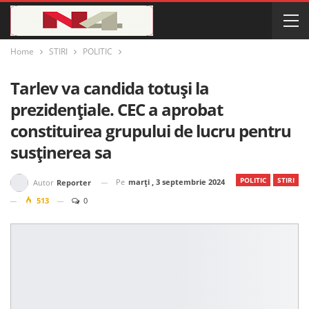
Home
STIRI
POLITIC
Tarlev va candida totuși la
prezidențiale. CEC a aprobat
constituirea grupului de lucru pentru
susținerea sa
POLITIC
STIRI
Pe
marți , 3 septembrie 2024
Autor
Reporter
513
0