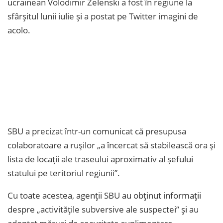
ucrainean Volodimir Zelenski a fost în regiune la
sfârșitul lunii iulie și a postat pe Twitter imagini de
acolo.
SBU a precizat într-un comunicat că presupusa
colaboratoare a rușilor „a încercat să stabilească ora și
lista de locații ale traseului aproximativ al șefului
statului pe teritoriul regiunii”.
Cu toate acestea, agenții SBU au obținut informații
despre „activitățile subversive ale suspectei” și au