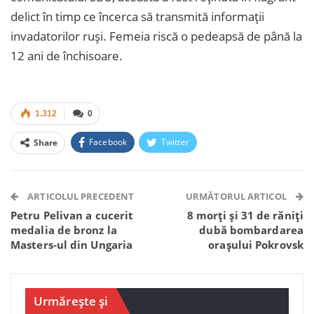
delict în timp ce încerca să transmită informații
invadatorilor ruși. Femeia riscă o pedeapsă de până la
12 ani de închisoare.
1.312
0
Facebook
Twitter
Share
Facebook Messenger
OK.ru
VK
Telegram
WhatsApp
Viber
ARTICOLUL PRECEDENT
URMĂTORUL ARTICOL
Petru Pelivan a cucerit
8 morți și 31 de răniți
medalia de bronz la
dubă bombardarea
Masters-ul din Ungaria
orașului Pokrovsk
Urmărește și