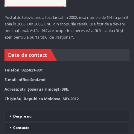
Postul de televiziune a fost lansat in 2002, însă numele de N4 l-a primit
abia în 2006. Din 2006, unul din scopurile canalului a fost de a deveni
unul național. Astăzi,
N4 are acoperirea necesară atât în cablu cât și
eter, pentru a purta titlul de „Național”.
Date de contact
Telefon: 022-821-801
E-mail:
office@n4.md
Adresa: str. Șoseaua Hînceşti 38b,
Chișinău, Republica Moldova, MD-2012
Despre noi
Contacte