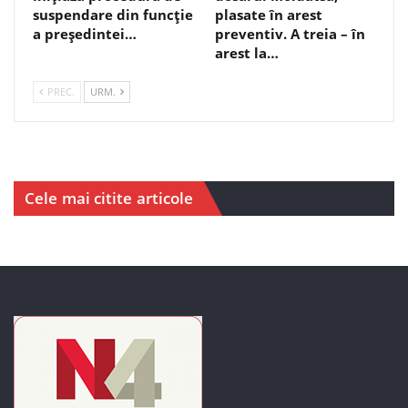
suspendare din funcție
plasate în arest
a președintei…
preventiv. A treia – în
arest la…
PREC.
URM.
Cele mai citite articole