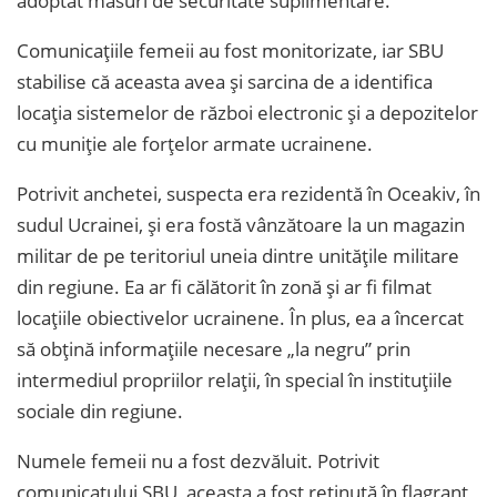
adoptat măsuri de securitate suplimentare.
Comunicațiile femeii au fost monitorizate, iar SBU
stabilise că aceasta avea și sarcina de a identifica
locația sistemelor de război electronic și a depozitelor
cu muniție ale forțelor armate ucrainene.
Potrivit anchetei, suspecta era rezidentă în Oceakiv, în
sudul Ucrainei, și era fostă vânzătoare la un magazin
militar de pe teritoriul uneia dintre unitățile militare
din regiune. Ea ar fi călătorit în zonă și ar fi filmat
locațiile obiectivelor ucrainene. În plus, ea a încercat
să obțină informațiile necesare „la negru” prin
intermediul propriilor relații, în special în instituțiile
sociale din regiune.
Numele femeii nu a fost dezvăluit. Potrivit
comunicatului SBU, aceasta a fost reținută în flagrant