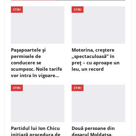
STIRI
STIRI
Pașapoartele și
Motorina, creștere
permisele de
„spectaculoasă” în
conducere se
preț – cu aproape un
scumpesc. Noile tarife
leu, un record
vor intra în vigoare…
STIRI
STIRI
Partidul lui Ion Chicu
Două persoane din
inițiază procedura de
dosarul Moldatsa,