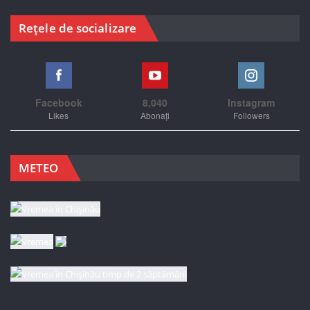
Rețele de socializare
Facebook
8,040
Instagram
Likes
Abonați
Followers
METEO