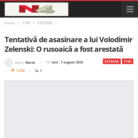
Home
STIRI
EXTERNE
Tentativă de asasinare a lui Volodimir
Zelenski: O rusoaică a fost arestată
EXTERNE
STIRI
Pe
luni , 7 august 2023
Autor
Maria
1.312
0