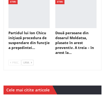
STIRI
STIRI
Partidul lui Ion Chicu
Două persoane din
inițiază procedura de
dosarul Moldatsa,
suspendare din funcție
plasate în arest
a președintei…
preventiv. A treia – în
arest la…
PREC.
URM.
Cele mai citite articole