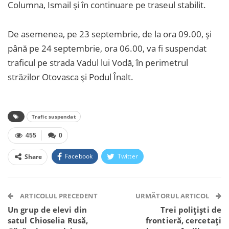
Columna, Ismail și în continuare pe traseul stabilit.
De asemenea, pe 23 septembrie, de la ora 09.00, și
până pe 24 septembrie, ora 06.00, va fi suspendat
traficul pe strada Vadul lui Vodă, în perimetrul
străzilor Otovasca și Podul Înalt.
Trafic suspendat
455
0
Facebook
Twitter
Share
Facebook Messenger
OK.ru
VK
Telegram
WhatsApp
Viber
ARTICOLUL PRECEDENT
URMĂTORUL ARTICOL
Un grup de elevi din
Trei polițiști de
satul Chioselia Rusă,
frontieră, cercetați