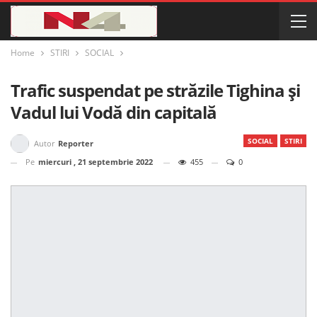
Home
STIRI
SOCIAL
Trafic suspendat pe străzile Tighina și
Vadul lui Vodă din capitală
SOCIAL
STIRI
Autor
Reporter
Pe
miercuri , 21 septembrie 2022
455
0