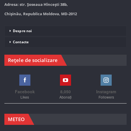
Adresa: str. Șoseaua Hînceşti 38b,
Chișinău, Republica Moldova, MD-2012
Despre noi
Contacte
Rețele de socializare
Facebook
8,050
Instagram
Likes
Abonați
Followers
METEO