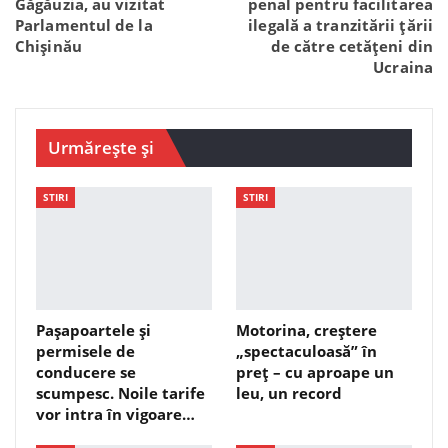
Găgăuzia, au vizitat
penal pentru facilitarea
Parlamentul de la
ilegală a tranzitării țării
Chișinău
de către cetățeni din
Ucraina
Urmărește și
STIRI
STIRI
Pașapoartele și
Motorina, creștere
permisele de
„spectaculoasă” în
conducere se
preț – cu aproape un
scumpesc. Noile tarife
leu, un record
vor intra în vigoare…