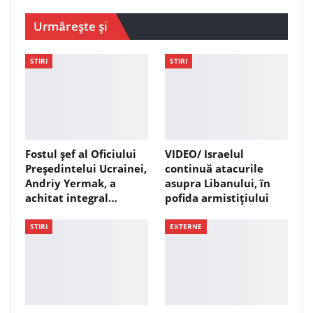
Urmărește și
STIRI
STIRI
Fostul șef al Oficiului
VIDEO/ Israelul
Președintelui Ucrainei,
continuă atacurile
Andriy Yermak, a
asupra Libanului, în
achitat integral…
pofida armistițiului
STIRI
EXTERNE