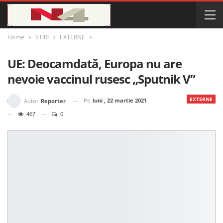
Home
STIRI
EXTERNE
UE: Deocamdată, Europa nu are
nevoie vaccinul rusesc „Sputnik V”
EXTERNE
Pe
luni , 22 martie 2021
Autor
Reporter
467
0