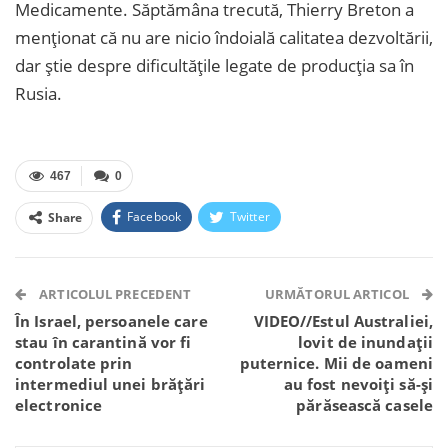
Medicamente. Săptămâna trecută, Thierry Breton a
menționat că nu are nicio îndoială calitatea dezvoltării,
dar știe despre dificultățile legate de producția sa în
Rusia.
467
0
Facebook
Twitter
Share
Facebook Messenger
OK.ru
VK
Telegram
WhatsApp
Viber
ARTICOLUL PRECEDENT
URMĂTORUL ARTICOL
În Israel, persoanele care
VIDEO//Estul Australiei,
stau în carantină vor fi
lovit de inundații
controlate prin
puternice. Mii de oameni
intermediul unei brățări
au fost nevoiți să-și
electronice
părăsească casele