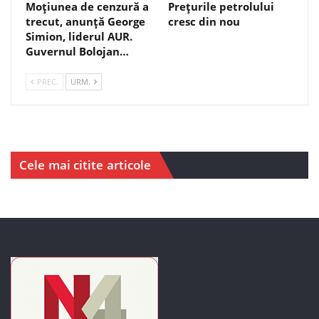
Moțiunea de cenzură a
Prețurile petrolului
trecut, anunță George
cresc din nou
Simion, liderul AUR.
Guvernul Bolojan…
PREC.
URM.
Cele mai citite articole