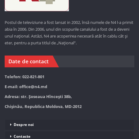
Postul de televiziune a fost lansat in 2002, însă numele de N4 l-a primit
abia în 2006. Din 2006, unul din scopurile canalului a fost de a deveni
unul național. Astăzi,
N4 are acoperirea necesară atât în cablu cât și
eter, pentru a purta titlul de „Național”.
Date de contact
Telefon: 022-821-801
E-mail:
office@n4.md
Adresa: str. Șoseaua Hînceşti 38b,
Chișinău, Republica Moldova, MD-2012
Despre noi
Contacte