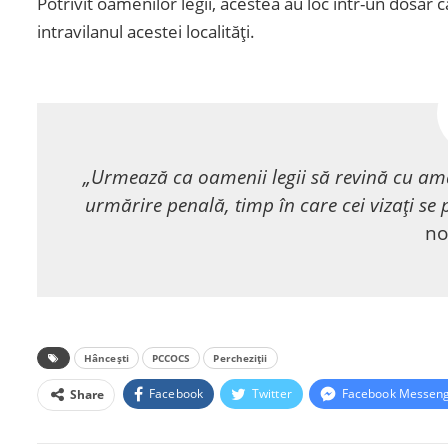
Potrivit oamenilor legii, acestea au loc într-un dosar
intravilanul acestei localități.
„Urmează ca oamenii legii să revină cu amănu
urmărire penală, timp în care cei vizați se 
no
Hâncești
PCCOCS
Percheziții
Facebook
Twitter
Facebook Messen
Share