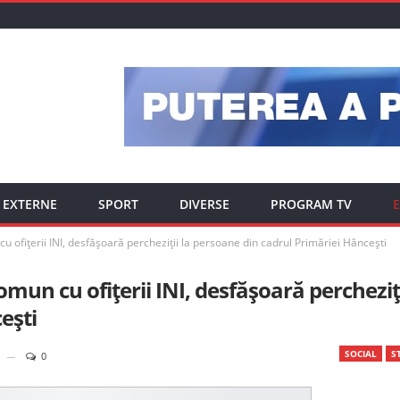
EXTERNE
SPORT
DIVERSE
PROGRAM TV
E
ofițerii INI, desfășoară percheziții la persoane din cadrul Primăriei Hâncești
un cu ofițerii INI, desfășoară percheziț
ești
SOCIAL
ST
0