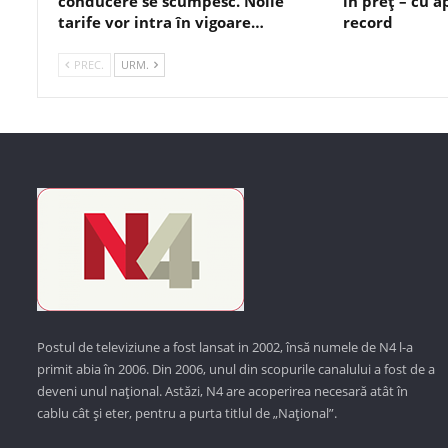
conducere se scumpesc. Noile
în preț – cu 
tarife vor intra în vigoare…
record
PREC.
URM.
Postul de televiziune a fost lansat in 2002, însă numele de N4 l-a
primit abia în 2006. Din 2006, unul din scopurile canalului a fost de a
deveni unul național. Astăzi,
N4 are acoperirea necesară atât în
cablu cât și eter, pentru a purta titlul de „Național”.