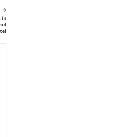
 în
pul
itei