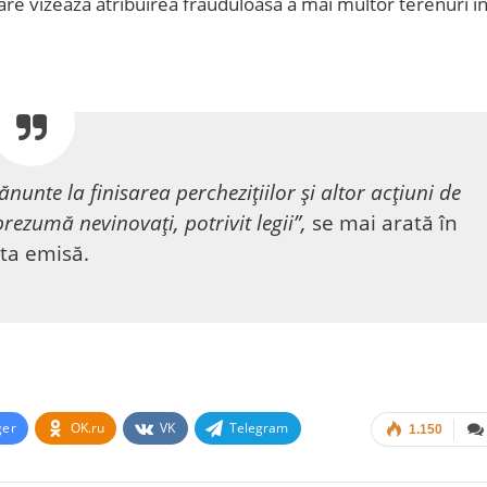
 care vizează atribuirea frauduloasă a mai multor terenuri î
nte la finisarea perchezițiilor și altor acțiuni de
prezumă nevinovați, potrivit legii”,
se mai arată în
ta emisă.
ger
OK.ru
VK
Telegram
1.150