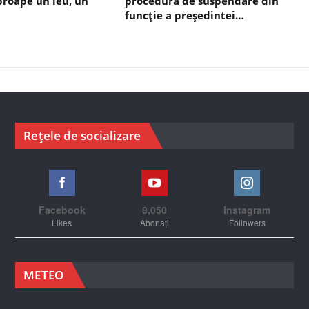
aproape un leu, un
procedura de suspendare din
funcție a președintei…
Rețele de socializare
Facebook
8,050
Instagram
Likes
Abonați
Followers
METEO