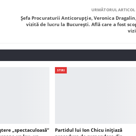
URMĂTORUL ARTICOL
Șefa Procuraturii Anticorupție, Veronica Dragalin,
vizită de lucru la București. Află care a fost sco
viz
STIRI
ștere „spectaculoasă”
Partidul lui Ion Chicu inițiază