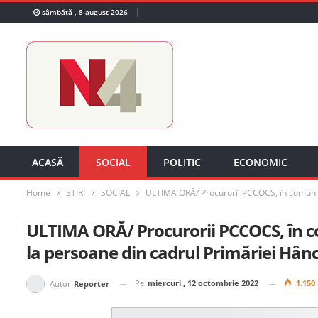
sâmbătă , 8 august 2026
ACASĂ
SOCIAL
POLITIC
ECONOMIC
Home
STIRI
SOCIAL
ULTIMA ORĂ/ Procurorii PCCOCS, în comun cu 
ULTIMA ORĂ/ Procurorii PCCOCS, în com
la persoane din cadrul Primăriei Hânc
Pe
miercuri , 12 octombrie 2022
1.150
Autor
Reporter