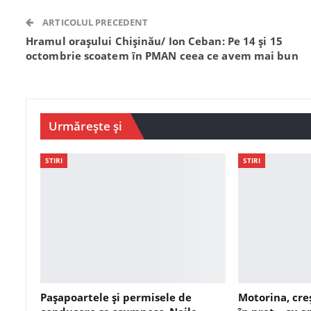
ARTICOLUL PRECEDENT
Hramul orașului Chișinău/ Ion Ceban: Pe 14 şi 15
octombrie scoatem în PMAN ceea ce avem mai bun
Urmărește și
STIRI
STIRI
Pașapoartele și permisele de
Motorina, cre