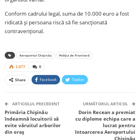
Conform cadrului legal, suma de 10.000 euro a fost
ridicată și persoana riscă să fie sancționată
contravențional.
Aeroportul Chișinău
Poliția de Frontieră
1.077
0
Facebook
Twitter
Share
Facebook Messenger
OK.ru
VK
Telegram
WhatsApp
Viber
ARTICOLUL PRECEDENT
URMĂTORUL ARTICOL
Primăria Chișinău
Dorin Recean a premiat
îndeamnă locuitorii să
cu diplome echipa care a
evite văruitul arborilor
lucrat pentru
din oraș
întoarcerea Aeroportului
Chișinău