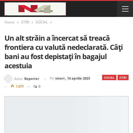
Home
STIRI
SOCIAL
Un alt străin a încercat să treacă
frontiera cu valută nedeclarată. Câți
bani au fost depistați în bagajul
acestuia
SOCIAL
STIRI
Pe
vineri , 14 aprilie 2023
Autor
Reporter
1.077
0