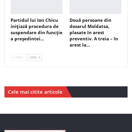
Partidul lui Ion Chicu
Două persoane din
inițiază procedura de
dosarul Moldatsa,
suspendare din funcție
plasate în arest
a președintei…
preventiv. A treia – în
arest la…
PREC.
URM.
Cele mai citite articole