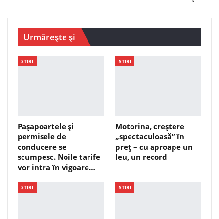
Urmărește și
STIRI
STIRI
Pașapoartele și
Motorina, creștere
permisele de
„spectaculoasă” în
conducere se
preț – cu aproape un
scumpesc. Noile tarife
leu, un record
vor intra în vigoare…
STIRI
STIRI