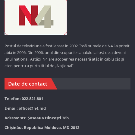
Postul de televiziune a fost lansat in 2002, însă numele de N4 l-a primit
abia în 2006. Din 2006, unul din scopurile canalului a fost de a deveni
unul național. Astăzi,
N4 are acoperirea necesară atât în cablu cât și
eter, pentru a purta titlul de „Național”.
Date de contact
Telefon: 022-821-801
E-mail:
office@n4.md
Adresa: str. Șoseaua Hînceşti 38b,
Chișinău, Republica Moldova, MD-2012