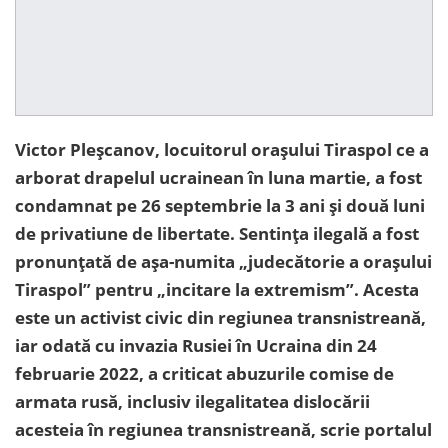
Victor Pleșcanov, locuitorul orașului Tiraspol ce a
arborat drapelul ucrainean în luna martie, a fost
condamnat pe 26 septembrie la 3 ani și două luni
de privatiune de libertate. Sentința ilegală a fost
pronunțată de așa-numita „judecătorie a orașului
Tiraspol” pentru „incitare la extremism”. Acesta
este un activist civic din regiunea transnistreană,
iar odată cu invazia Rusiei în Ucraina din 24
februarie 2022, a criticat abuzurile comise de
armata rusă, inclusiv ilegalitatea dislocării
acesteia în regiunea transnistreană, scrie portalul