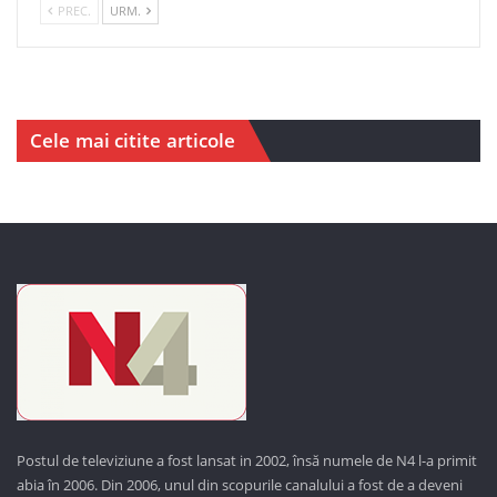
PREC.
URM.
Cele mai citite articole
Postul de televiziune a fost lansat in 2002, însă numele de N4 l-a primit
abia în 2006. Din 2006, unul din scopurile canalului a fost de a deveni