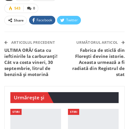
543
0
Facebook
Twitter
Share
Facebook Messenger
OK.ru
VK
Telegram
WhatsApp
Viber
ARTICOLUL PRECEDENT
URMĂTORUL ARTICOL
ULTIMA ORĂ/ Gata cu
Fabrica de sticlă din
ieftinirile la carburanți!
Florești devine istorie.
Cât va costa vineri, 30
Aceasta urmează a fi
septembrie, litrul de
radiată din Registrul de
benzină și motorină
stat
Urmărește și
STIRI
STIRI