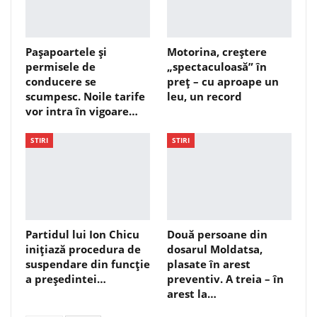
Pașapoartele și
Motorina, creștere
permisele de
„spectaculoasă” în
conducere se
preț – cu aproape un
scumpesc. Noile tarife
leu, un record
vor intra în vigoare…
STIRI
STIRI
Partidul lui Ion Chicu
Două persoane din
inițiază procedura de
dosarul Moldatsa,
suspendare din funcție
plasate în arest
a președintei…
preventiv. A treia – în
arest la…