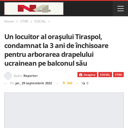
Home
STIRI
SOCIAL
Un locuitor al orașului Tiraspol,
condamnat la 3 ani de închisoare
pentru arborarea drapelului
ucrainean pe balconul său
Imagine
SOCIAL
STIRI
Autor
Reporter
Pe
joi , 29 septembrie 2022
543
0