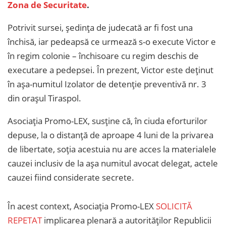
Zona de Securitate
.
Potrivit sursei, ședința de judecată ar fi fost una
închisă, iar pedeapsă ce urmează s-o execute Victor e
în regim colonie – închisoare cu regim deschis de
executare a pedepsei. În prezent, Victor este deținut
în așa-numitul Izolator de detenție preventivă nr. 3
din orașul Tiraspol.
Asociația Promo-LEX, susține că, în ciuda eforturilor
depuse, la o distanță de aproape 4 luni de la privarea
de libertate, soția acestuia nu are acces la materialele
cauzei inclusiv de la așa numitul avocat delegat, actele
cauzei fiind considerate secrete.
În acest context, Asociația Promo-LEX
SOLICITĂ
REPETAT
implicarea plenară a autorităților Republicii