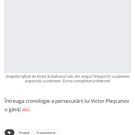
Drapelul afișat de Victor la balconul său din orașul Tiraspol în susținerea
poporului ucrainean. Sursa: zonadesecuritate.md
Întreaga cronologie a persecutării lui Victor Pleșcanov
o găsiți
aici
.
Tirapol
Transnistria