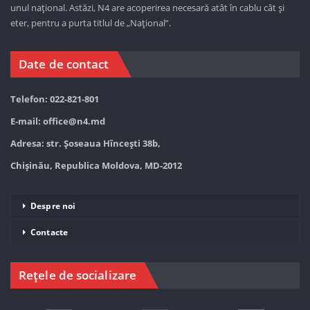
unul național. Astăzi,
N4 are acoperirea necesară atât în cablu cât și
eter, pentru a purta titlul de „Național”.
Date de contact
Telefon: 022-821-801
E-mail:
office@n4.md
Adresa: str. Șoseaua Hînceşti 38b,
Chișinău, Republica Moldova, MD-2012
Despre noi
Contacte
Rețele de socializare