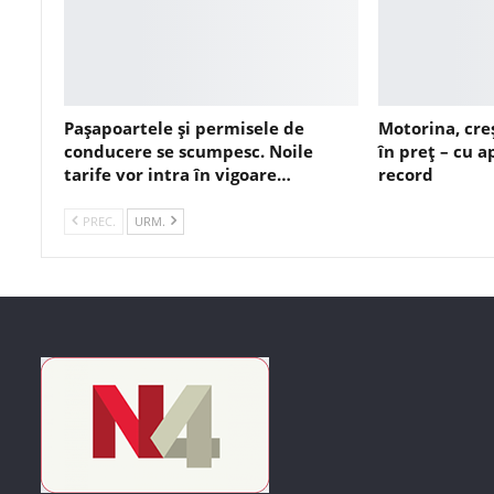
Pașapoartele și permisele de
Motorina, cre
conducere se scumpesc. Noile
în preț – cu 
tarife vor intra în vigoare…
record
PREC.
URM.