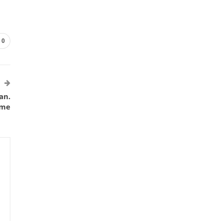
0
an.
eme