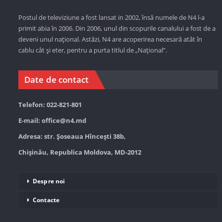
Postul de televiziune a fost lansat in 2002, însă numele de N4 l-a
primit abia în 2006. Din 2006, unul din scopurile canalului a fost de a
deveni unul național. Astăzi,
N4 are acoperirea necesară atât în
cablu cât și eter, pentru a purta titlul de „Național”.
Date de contact
Telefon: 022-821-801
E-mail:
office@n4.md
Adresa: str. Șoseaua Hînceşti 38b,
Chișinău, Republica Moldova, MD-2012
Despre noi
Contacte