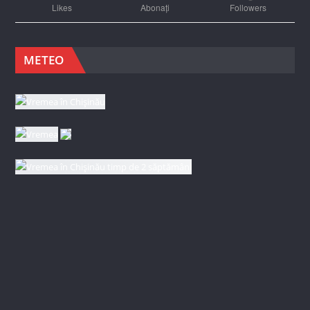
Likes
Abonați
Followers
METEO