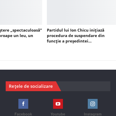
ștere „spectaculoasă”
Partidul lui Ion Chicu inițiază
aproape un leu, un
procedura de suspendare din
funcție a președintei…
Rețele de socializare
Facebook
Youtube
Instagram