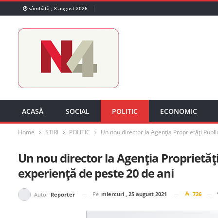
sâmbătă , 8 august 2026
ACASĂ
SOCIAL
POLITIC
ECONOMIC
Home
STIRI
POLITIC
Un nou director la Agenția Proprietăți Publi
Un nou director la Agenția Proprietăți
experiență de peste 20 de ani
Pe
miercuri , 25 august 2021
726
Autor
Reporter