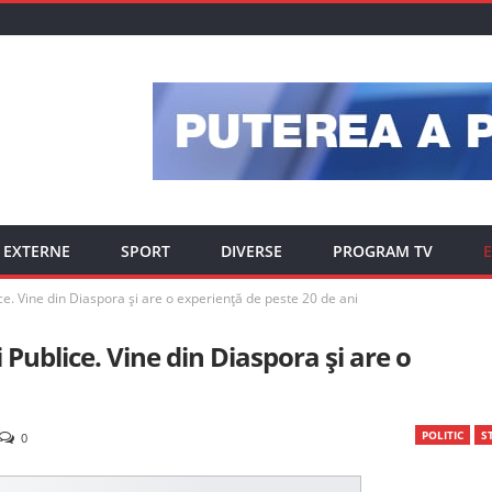
EXTERNE
SPORT
DIVERSE
PROGRAM TV
E
ce. Vine din Diaspora și are o experiență de peste 20 de ani
 Publice. Vine din Diaspora și are o
POLITIC
ST
0