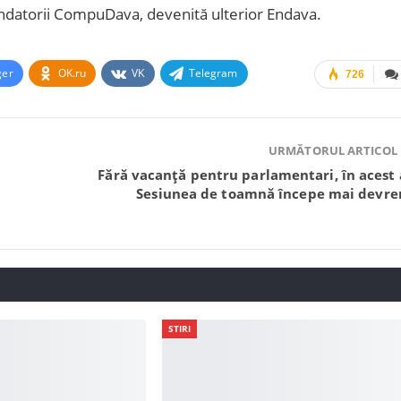
ondatorii CompuDava, devenită ulterior Endava.
ger
OK.ru
VK
Telegram
726
URMĂTORUL ARTICOL
Fără vacanță pentru parlamentari, în acest 
Sesiunea de toamnă începe mai devr
STIRI