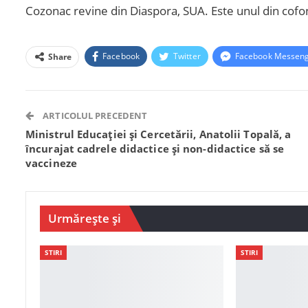
Cozonac revine din Diaspora, SUA. Este unul din cof
Facebook
Twitter
Facebook Messen
Share
ARTICOLUL PRECEDENT
Ministrul Educației și Cercetării, Anatolii Topală, a
încurajat cadrele didactice și non-didactice să se
vaccineze
Urmărește și
STIRI
STIRI