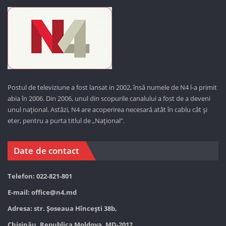
Postul de televiziune a fost lansat in 2002, însă numele de N4 l-a primit
abia în 2006. Din 2006, unul din scopurile canalului a fost de a deveni
unul național. Astăzi,
N4 are acoperirea necesară atât în cablu cât și
eter, pentru a purta titlul de „Național”.
Date de contact
Telefon: 022-821-801
E-mail:
office@n4.md
Adresa: str. Șoseaua Hînceşti 38b,
Chișinău, Republica Moldova, MD-2012