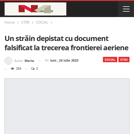
Home
STIRI
SOCIAL
Un străin depistat cu document
falsificat la trecerea frontierei aeriene
SOCIAL
STIRI
Pe
luni , 24 iulie 2023
Autor
Maria
284
0