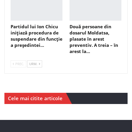
Partidul lui Ion Chicu
Două persoane din
inițiază procedura de
dosarul Moldatsa,
suspendare din funcție
plasate în arest
a președintei…
preventiv. A treia – în
arest la…
PREC.
URM.
Cele mai citite articole