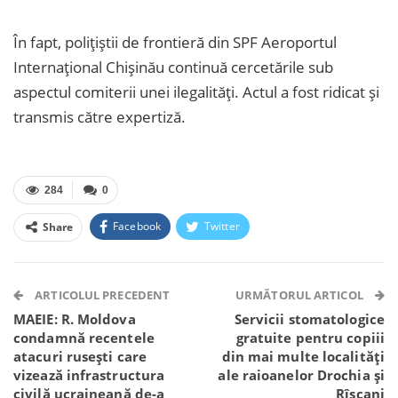
În fapt, polițiștii de frontieră din SPF Aeroportul
Internațional Chișinău continuă cercetările sub
aspectul comiterii unei ilegalități. Actul a fost ridicat și
transmis către expertiză.
284
0
Facebook
Twitter
Share
Facebook Messenger
OK.ru
VK
Telegram
WhatsApp
Viber
ARTICOLUL PRECEDENT
URMĂTORUL ARTICOL
MAEIE: R. Moldova
Servicii stomatologice
condamnă recentele
gratuite pentru copiii
atacuri rusești care
din mai multe localități
vizează infrastructura
ale raioanelor Drochia și
civilă ucraineană de-a
Rîșcani