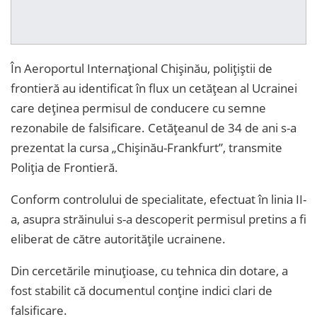
În Aeroportul Internațional Chișinău, polițiștii de
frontieră au identificat în flux un cetățean al Ucrainei
care deținea permisul de conducere cu semne
rezonabile de falsificare. Cetățeanul de 34 de ani s-a
prezentat la cursa „Chișinău-Frankfurt”, transmite
Poliția de Frontieră.
Conform controlului de specialitate, efectuat în linia II-
a, asupra străinului s-a descoperit permisul pretins a fi
eliberat de către autoritățile ucrainene.
Din cercetările minuțioase, cu tehnica din dotare, a
fost stabilit că documentul conține indici clari de
falsificare.