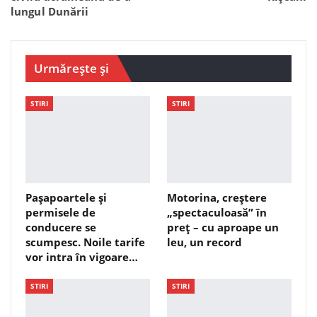
lungul Dunării
Urmărește și
STIRI
STIRI
Pașapoartele și
Motorina, creștere
permisele de
„spectaculoasă” în
conducere se
preț – cu aproape un
scumpesc. Noile tarife
leu, un record
vor intra în vigoare…
STIRI
STIRI