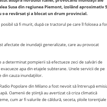
bătut asupra nordului Italiei, provocând inundații ale
Valea Susa din regiunea Piemont, izolând aproximativ 
s-a revărsat și a blocat un drum provincial.
posibil să fi murit, după ce tractorul pe care îl folosea a fo
st afectate de inundații generalizate, care au provocat
e a determinat pompierii să efectueze zeci de salvări de
 evacueze apa din etajele subterane. Unele servicii de pe
 din cauza inundațiilor.
 Radio Popolare din Milano a fost nevoit să întrerupă emisi
pă. Oamenii de știință au avertizat că criza climatică
 cum ar fi valurile de căldură, seceta, ploile torențiale 