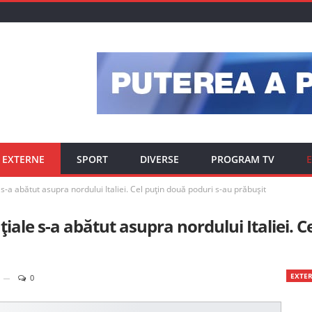
EXTERNE
SPORT
DIVERSE
PROGRAM TV
E
e s-a abătut asupra nordului Italiei. Cel puțin două poduri s-au prăbușit
țiale s-a abătut asupra nordului Italiei. C
EXTE
0