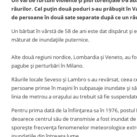
Un val de furtuni violente și ploi torențiale s-a a
râurilor. Cel puțin două poduri s-au prăbușit în 
de persoane în două sate separate după ce un râu 
Un bărbat în vârstă de 58 de ani este dat dispărut și e 
măturat de inundațiile puternice.
Alte două regiuni nordice, Lombardia și Veneto, au fo
pagube și perturbări în Milano.
Râurile locale Seveso și Lambro s-au revărsat, ceea c
persoane prinse în mașini în subpasaje inundate și să
linia de metrou a orașului au trebuit să fie suspendate
Pentru prima dată de la înființarea sa în 1976, postul
deoarece centrul său de transmisie a fost inundat de a
sporește frecvența fenomenelor meteorologice extreme,
inundațiile din întreaga lume.