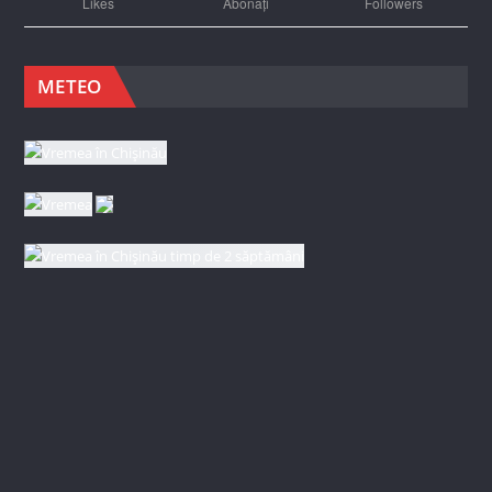
Likes
Abonați
Followers
METEO