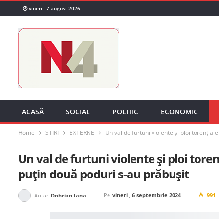
vineri , 7 august 2026
ACASĂ
SOCIAL
POLITIC
ECONOMIC
Home
STIRI
EXTERNE
Un val de furtuni violente și ploi torențial
Un val de furtuni violente și ploi toren
puțin două poduri s-au prăbușit
Pe
vineri , 6 septembrie 2024
991
Autor
Dobrian Iana