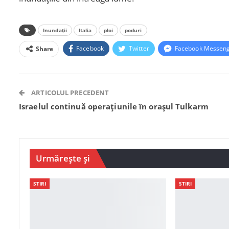
Inundații
Italia
ploi
poduri
Facebook
Twitter
Facebook Messen
Share
ARTICOLUL PRECEDENT
Israelul continuă operațiunile în orașul Tulkarm
Urmărește și
STIRI
STIRI