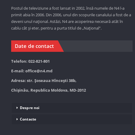
Postul de televiziune a fost lansat in 2002, însă numele de N4 l-a
primit abia în 2006. Din 2006, unul din scopurile canalului a fost de a
deveni unul național. Astăzi,
N4 are acoperirea necesară atât în
cablu cât și eter, pentru a purta titlul de „Național”.
Date de contact
Telefon: 022-821-801
E-mail:
office@n4.md
Adresa: str. Șoseaua Hînceşti 38b,
Chișinău, Republica Moldova, MD-2012
Despre noi
Contacte