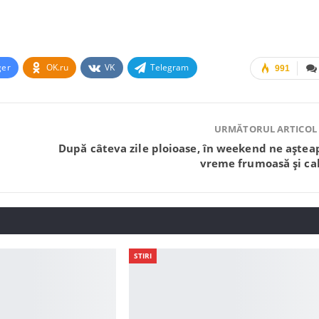
ger
OK.ru
VK
Telegram
991
URMĂTORUL ARTICOL
După câteva zile ploioase, în weekend ne aștea
vreme frumoasă și ca
STIRI