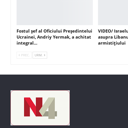
Fostul șef al Oficiului Președintelui
VIDEO/ Israel
Ucrainei, Andriy Yermak, a achitat
asupra Libanu
integral…
armistițiului
PREC.
URM.