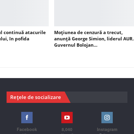
ul continuă atacurile
Moțiunea de cenzură a trecut,
lui, în pofida
anunță George Simion, liderul AUR.
Guvernul Bolojan…
Rețele de socializare
Facebook
8,040
Instagram