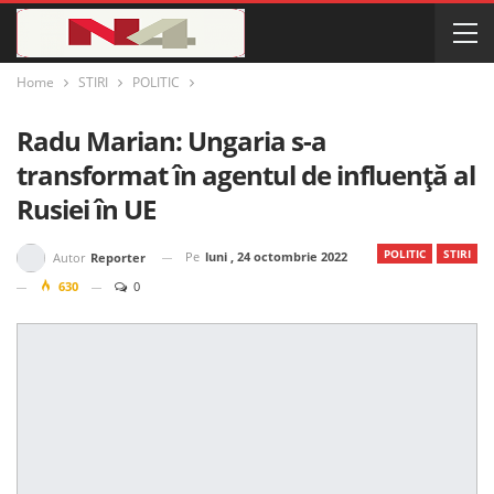
Home
STIRI
POLITIC
Radu Marian: Ungaria s-a
transformat în agentul de influență al
Rusiei în UE
POLITIC
STIRI
Pe
luni , 24 octombrie 2022
Autor
Reporter
630
0