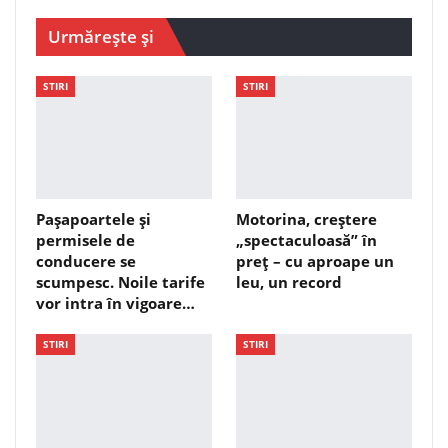
Urmărește și
STIRI
STIRI
Pașapoartele și
Motorina, creștere
permisele de
„spectaculoasă” în
conducere se
preț – cu aproape un
scumpesc. Noile tarife
leu, un record
vor intra în vigoare…
STIRI
STIRI