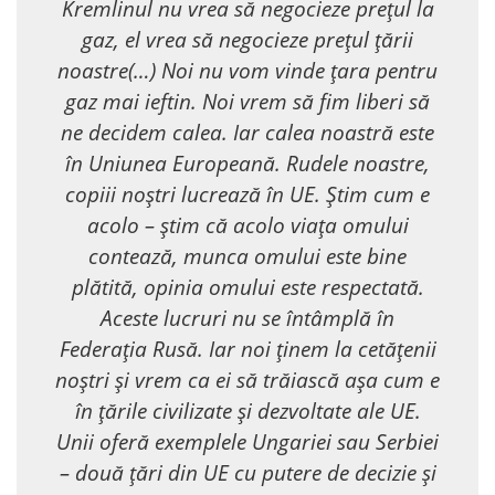
Kremlinul nu vrea să negocieze prețul la
gaz, el vrea să negocieze prețul țării
noastre(…) Noi nu vom vinde țara pentru
gaz mai ieftin. Noi vrem să fim liberi să
ne decidem calea. Iar calea noastră este
în Uniunea Europeană. Rudele noastre,
copiii noștri lucrează în UE. Știm cum e
acolo – știm că acolo viața omului
contează, munca omului este bine
plătită, opinia omului este respectată.
Aceste lucruri nu se întâmplă în
Federația Rusă. Iar noi ținem la cetățenii
noștri și vrem ca ei să trăiască așa cum e
în țările civilizate și dezvoltate ale UE.
Unii oferă exemplele Ungariei sau Serbiei
– două țări din UE cu putere de decizie și