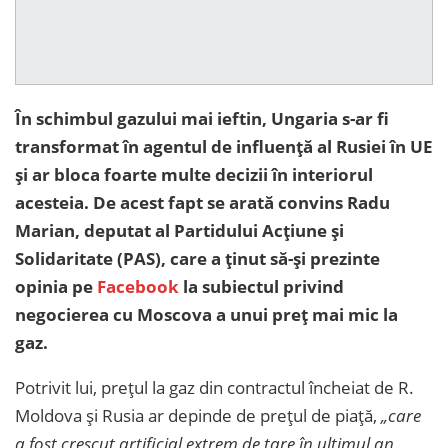
În schimbul gazului mai ieftin, Ungaria s-ar fi
transformat în agentul de influență al Rusiei în UE
și ar bloca foarte multe decizii în interiorul
acesteia. De acest fapt se arată convins Radu
Marian, deputat al Partidului Acțiune și
Solidaritate (PAS), care a ținut să-și prezinte
opinia pe
Facebook
la subiectul privind
negocierea cu Moscova a unui preț mai mic la
gaz.
Potrivit lui, prețul la gaz din contractul încheiat de R.
Moldova și Rusia ar depinde de prețul de piață,
„care
a fost crescut artificial extrem de tare în ultimul an,