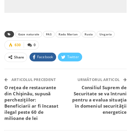
Gaze naturale
PAS
Radu Marian
Rusia
Ungaria
630
0
Facebook
Twitter
Share
Facebook Messenger
OK.ru
VK
Telegram
WhatsApp
Viber
ARTICOLUL PRECEDENT
URMĂTORUL ARTICOL
O rețea de restaurante
Consiliul Suprem de
din Chișinău, supusă
Securitate se va întruni
perchezițiilor:
pentru a evalua situația
Beneficiarii ar fi încasat
în domeniul securității
ilegal peste 60 de
energetice
milioane de lei