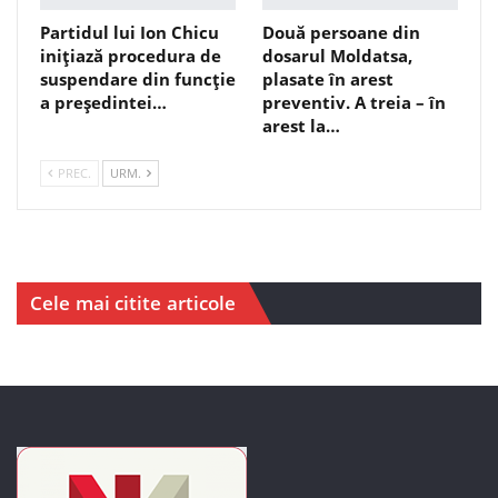
Partidul lui Ion Chicu
Două persoane din
inițiază procedura de
dosarul Moldatsa,
suspendare din funcție
plasate în arest
a președintei…
preventiv. A treia – în
arest la…
PREC.
URM.
Cele mai citite articole