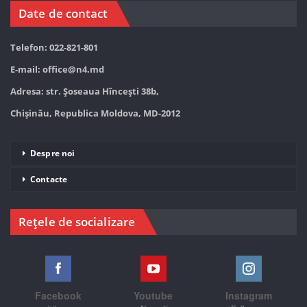
Date de contact
Telefon: 022-821-801
E-mail:
office@n4.md
Adresa: str. Șoseaua Hînceşti 38b,
Chișinău, Republica Moldova, MD-2012
Despre noi
Contacte
Rețele de socializare
Facebook
Youtube
Instagram