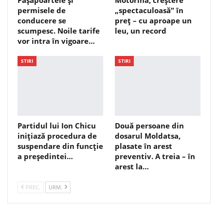
permisele de
„spectaculoasă” în
conducere se
preț – cu aproape un
scumpesc. Noile tarife
leu, un record
vor intra în vigoare…
STIRI
STIRI
Partidul lui Ion Chicu
Două persoane din
inițiază procedura de
dosarul Moldatsa,
suspendare din funcție
plasate în arest
a președintei…
preventiv. A treia – în
arest la…
PREC.
URM.