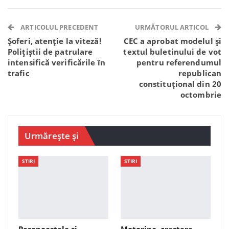
Facebook Messenger
OK.ru
VK
Telegram
WhatsApp
Viber
ARTICOLUL PRECEDENT
URMĂTORUL ARTICOL
Șoferi, atenție la viteză!
CEC a aprobat modelul și
Polițiștii de patrulare
textul buletinului de vot
intensifică verificările în
pentru referendumul
trafic
republican
constituțional din 20
octombrie
Urmărește și
STIRI
STIRI
Pașapoartele și
Motorina, creștere