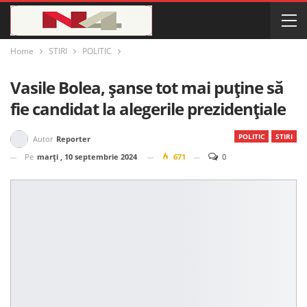
Home
STIRI
POLITIC
Vasile Bolea, șanse tot mai puține să
fie candidat la alegerile prezidențiale
POLITIC
STIRI
Autor
Reporter
Pe
marți , 10 septembrie 2024
671
0