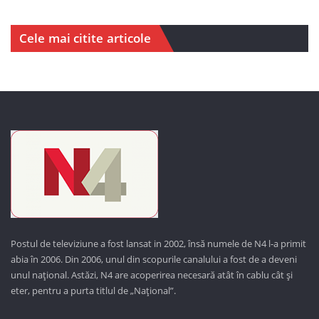
Cele mai citite articole
Postul de televiziune a fost lansat in 2002, însă numele de N4 l-a primit
abia în 2006. Din 2006, unul din scopurile canalului a fost de a deveni
unul național. Astăzi,
N4 are acoperirea necesară atât în cablu cât și
eter, pentru a purta titlul de „Național”.