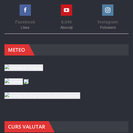
Facebook
8,040
Instagram
Likes
Abonați
Followers
METEO
CURS VALUTAR