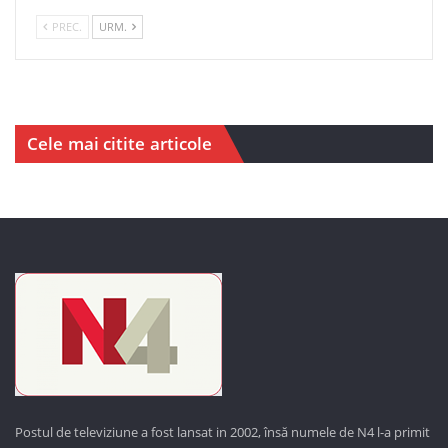
PREC.
URM.
Cele mai citite articole
Postul de televiziune a fost lansat in 2002, însă numele de N4 l-a primit