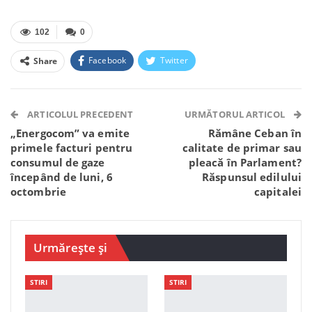
102
0
Facebook
Twitter
Share
Facebook Messenger
OK.ru
VK
Telegram
WhatsApp
Viber
ARTICOLUL PRECEDENT
URMĂTORUL ARTICOL
„Energocom” va emite
Rămâne Ceban în
primele facturi pentru
calitate de primar sau
consumul de gaze
pleacă în Parlament?
începând de luni, 6
Răspunsul edilului
octombrie
capitalei
Urmărește și
STIRI
STIRI