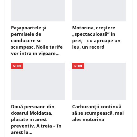
Pașapoartele și
Motorina, creștere
permisele de
„spectaculoasă” în
conducere se
preț – cu aproape un
scumpesc. Noile tarife
leu, un record
vor intra în vigoare…
STIRI
STIRI
Două persoane din
Carburanții continuă
dosarul Moldatsa,
să se scumpească, mai
plasate în arest
ales motorina
preventiv. A treia – în
arest la…