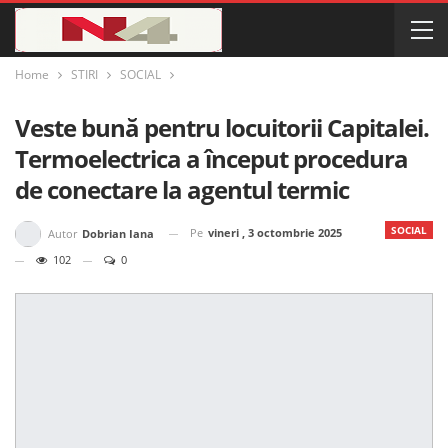
Home
STIRI
SOCIAL
Veste bună pentru locuitorii Capitalei.
Termoelectrica a început procedura
de conectare la agentul termic
SOCIAL
Pe
vineri , 3 octombrie 2025
Autor
Dobrian Iana
102
0