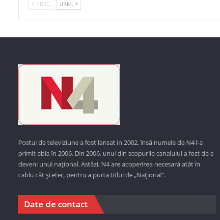
PREC.
URM.
Postul de televiziune a fost lansat in 2002, însă numele de N4 l-a
primit abia în 2006. Din 2006, unul din scopurile canalului a fost de a
deveni unul național. Astăzi,
N4 are acoperirea necesară atât în
cablu cât și eter, pentru a purta titlul de „Național”.
Date de contact