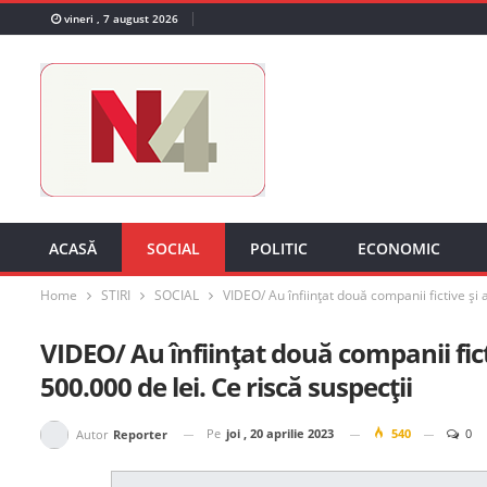
vineri , 7 august 2026
ACASĂ
SOCIAL
POLITIC
ECONOMIC
Home
STIRI
SOCIAL
VIDEO/ Au înființat două companii fictive și 
VIDEO/ Au înființat două companii fict
500.000 de lei. Ce riscă suspecții
Pe
joi , 20 aprilie 2023
540
0
Autor
Reporter