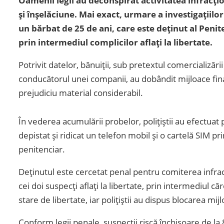
Oamenii legii au deconspirat activitatea infracțio
și înșelăciune. Mai exact, u
rmare a investigațiilor
un bărbat de 25 de ani, care este deținut al Penit
prin intermediul complicilor aflați la libertate.
Potrivit datelor, bănuiții, sub pretextul comercializăr
conducătorul unei companii, au dobândit mijloace fin
prejudiciu material considerabil.
În vederea acumulării probelor, polițiștii au efectuat pe
depistat și ridicat un telefon mobil și o cartelă SIM pr
penitenciar.
Deținutul este cercetat penal pentru comiterea infrac
cei doi suspecți aflați la libertate, prin intermediul că
stare de libertate, iar polițiștii au dispus blocarea mi
Conform legii penale, suspecții riscă închisoare de la