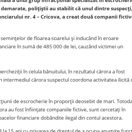
nală a unui grup infracțional specializat în escrocheri
 demarate, polițiștii au stabilit că unul dintre suspecți
enciarului nr. 4 – Cricova, a creat două companii fictiv
ii semințelor de floarea-soarelui și inducând în eroare
anciare în sumă de 485 000 de lei, cauzând victimei un
rcheziții în celula bănuitului, în rezultatul cărora a fost
in intermediul cărora suspectul coordona activitatea ilicită 
țiunii de escrocherie în proporții deosebit de mari. Totoda
rora au fost înființate companiile fictive, sunt cercetați în
jloacelor financiare dobândite ilegal din contul acestora.
 8 la 15 ani cu privarea de dreptul de a ocupa anumite funcţ