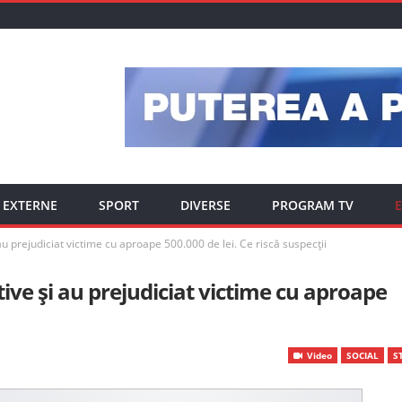
EXTERNE
SPORT
DIVERSE
PROGRAM TV
E
au prejudiciat victime cu aproape 500.000 de lei. Ce riscă suspecții
ive și au prejudiciat victime cu aproape
Video
SOCIAL
ST