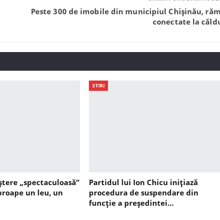
Peste 300 de imobile din municipiul Chișinău, ră
conectate la căld
STIRI
ștere „spectaculoasă”
Partidul lui Ion Chicu inițiază
aproape un leu, un
procedura de suspendare din
funcție a președintei…