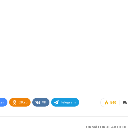
ger
OK.ru
VK
Telegram
540
URMĂTORUL ARTICOL