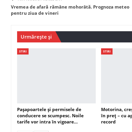
Vremea de afară rămâne mohorâtă. Prognoza meteo
pentru ziua de vineri
Urmărește și
STIRI
STIRI
Pașapoartele și permisele de
Motorina, cre
conducere se scumpesc. Noile
în preț – cu 
tarife vor intra în vigoare…
record