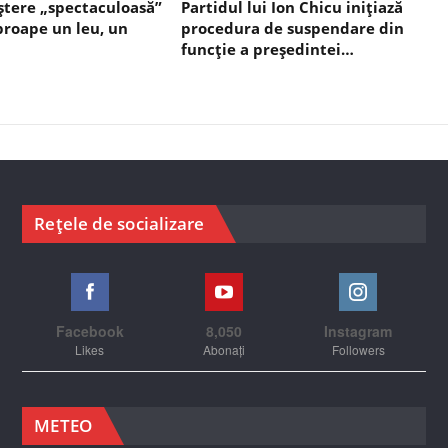
ștere „spectaculoasă”
Partidul lui Ion Chicu inițiază
aproape un leu, un
procedura de suspendare din
funcție a președintei…
Rețele de socializare
Facebook
8,050
Instagram
Likes
Abonați
Followers
METEO