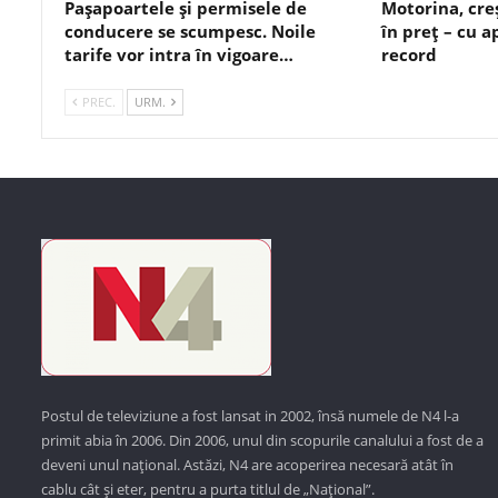
Pașapoartele și permisele de
Motorina, cre
conducere se scumpesc. Noile
în preț – cu 
tarife vor intra în vigoare…
record
PREC.
URM.
Postul de televiziune a fost lansat in 2002, însă numele de N4 l-a
primit abia în 2006. Din 2006, unul din scopurile canalului a fost de a
deveni unul național. Astăzi,
N4 are acoperirea necesară atât în
cablu cât și eter, pentru a purta titlul de „Național”.