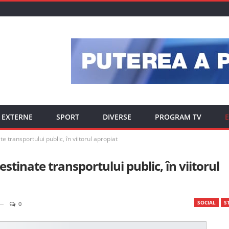
EXTERNE
SPORT
DIVERSE
PROGRAM TV
E
 transportului public, în viitorul apropiat
stinate transportului public, în viitorul
SOCIAL
ST
0