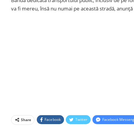
Banda dedicată transportului public, inclusiv de pe Io
va fi mereu, însă nu numai pe această stradă, anunță
Facebook
Twitter
Facebook Messen
Share