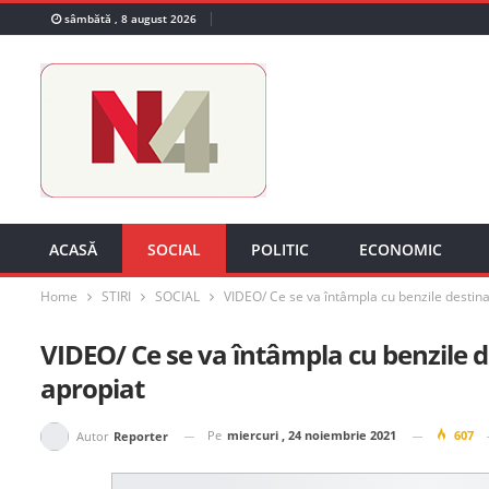
sâmbătă , 8 august 2026
ACASĂ
SOCIAL
POLITIC
ECONOMIC
Home
STIRI
SOCIAL
VIDEO/ Ce se va întâmpla cu benzile destinate
VIDEO/ Ce se va întâmpla cu benzile de
apropiat
Pe
miercuri , 24 noiembrie 2021
607
Autor
Reporter