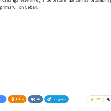
n Creangă, este în regim de testare, dar cel mai probabil a
 primarul Ion Ceban.
ger
OK.ru
VK
Telegram
607