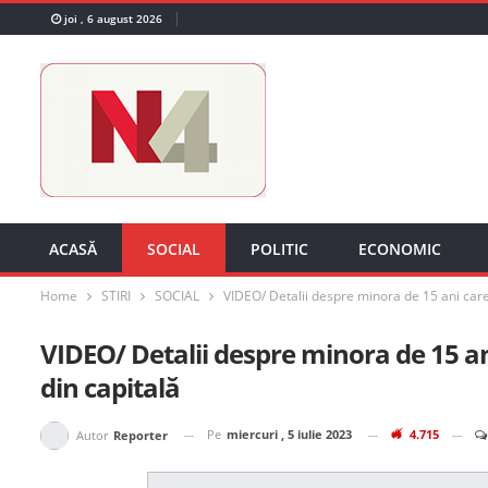
joi , 6 august 2026
ACASĂ
SOCIAL
POLITIC
ECONOMIC
Home
STIRI
SOCIAL
VIDEO/ Detalii despre minora de 15 ani care b
VIDEO/ Detalii despre minora de 15 ani
din capitală
Pe
miercuri , 5 iulie 2023
4.715
Autor
Reporter