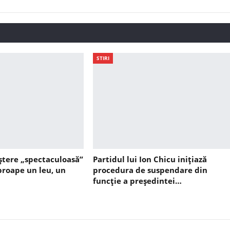
STIRI
ștere „spectaculoasă”
Partidul lui Ion Chicu inițiază
aproape un leu, un
procedura de suspendare din
funcție a președintei…