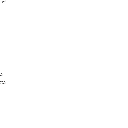
nță
i,
ză
cta