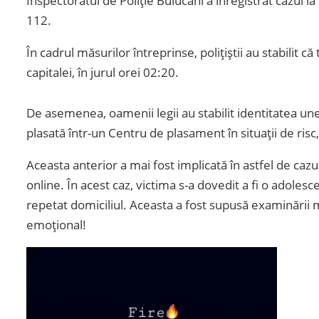
Inspectoratul de Poliție Buiucani a înregistrat cazul l
112.
În cadrul măsurilor întreprinse, polițiștii au stabilit că
capitalei, în jurul orei 02:20.
De asemenea, oamenii legii au stabilit identitatea une
plasată într-un Centru de plasament în situații de risc,
Aceasta anterior a mai fost implicată în astfel de cazu
online. În acest caz, victima s-a dovedit a fi o adole
repetat domiciliul. Aceasta a fost supusă examinării
emoțional!