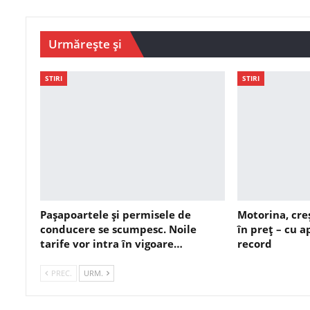
Urmărește și
STIRI
STIRI
Pașapoartele și permisele de
Motorina, cre
conducere se scumpesc. Noile
în preț – cu 
tarife vor intra în vigoare…
record
PREC.
URM.