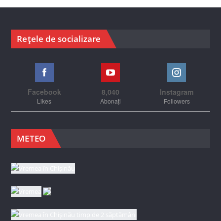
Rețele de socializare
Facebook
8,040
Instagram
Likes
Abonați
Followers
METEO