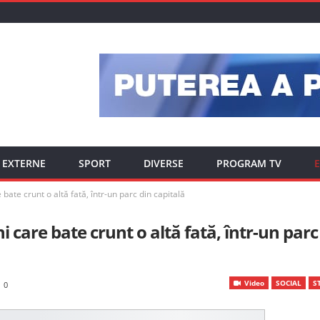
EXTERNE
SPORT
DIVERSE
PROGRAM TV
E
ate crunt o altă fată, într-un parc din capitală
 care bate crunt o altă fată, într-un parc
Video
SOCIAL
ST
0