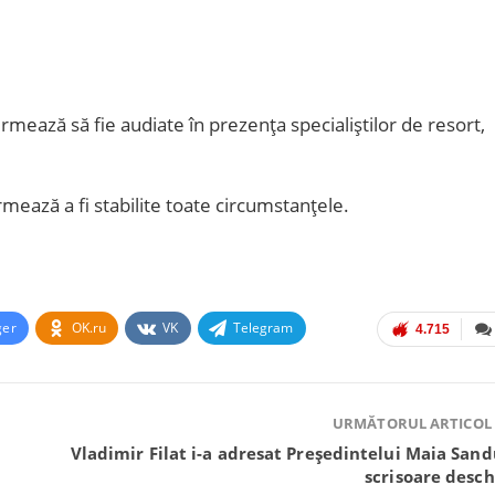
urmează să fie audiate în prezența specialiștilor de resort,
urmează a fi stabilite toate circumstanțele.
ger
OK.ru
VK
Telegram
4.715
URMĂTORUL ARTICOL
Vladimir Filat i-a adresat Președintelui Maia Sand
scrisoare desch