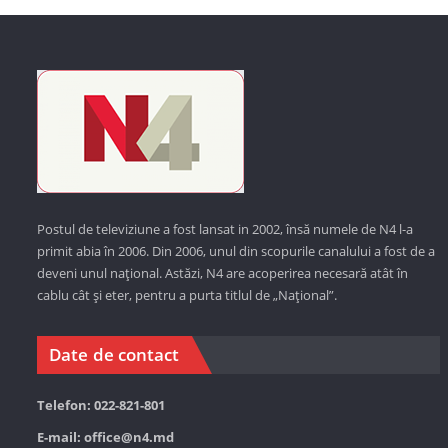
Postul de televiziune a fost lansat in 2002, însă numele de N4 l-a
primit abia în 2006. Din 2006, unul din scopurile canalului a fost de a
deveni unul național. Astăzi,
N4 are acoperirea necesară atât în
cablu cât și eter, pentru a purta titlul de „Național”.
Date de contact
Telefon: 022-821-801
E-mail:
office@n4.md