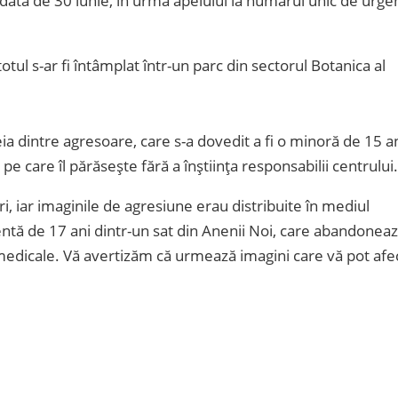
a data de 30 iunie, în urma apelului la numărul unic de urge
 totul s-ar fi întâmplat într-un parc din sectorul Botanica al
ia dintre agresoare, care s-a dovedit a fi o minoră de 15 an
 pe care îl părăsește fără a înștiința responsabilii centrului.
ri, iar imaginile de agresiune erau distribuite în mediul
scentă de 17 ani dintr-un sat din Anenii Noi, care abandonea
 medicale. Vă avertizăm că urmează imagini care vă pot afe