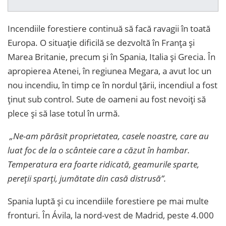
Incendiile forestiere continuă să facă ravagii în toată
Europa. O situație dificilă se dezvoltă în Franța și
Marea Britanie, precum și în Spania, Italia și Grecia. În
apropierea Atenei, în regiunea Megara, a avut loc un
nou incendiu, în timp ce în nordul țării, incendiul a fost
ținut sub control. Sute de oameni au fost nevoiți să
plece și să lase totul în urmă.
„Ne-am părăsit proprietatea, casele noastre, care au
luat foc de la o scânteie care a căzut în hambar.
Temperatura era foarte ridicată, geamurile sparte,
pereții sparți, jumătate din casă distrusă”.
Spania luptă și cu incendiile forestiere pe mai multe
fronturi. În Ávila, la nord-vest de Madrid, peste 4.000