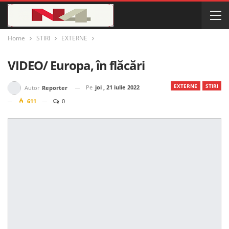
Home
STIRI
EXTERNE
VIDEO/ Europa, în flăcări
EXTERNE
STIRI
Pe
joi , 21 iulie 2022
Autor
Reporter
611
0