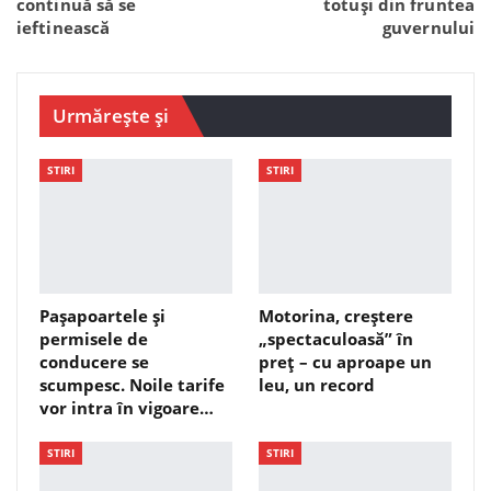
continuă să se
totuși din fruntea
ieftinească
guvernului
Urmărește și
STIRI
STIRI
Pașapoartele și
Motorina, creștere
permisele de
„spectaculoasă” în
conducere se
preț – cu aproape un
scumpesc. Noile tarife
leu, un record
vor intra în vigoare…
STIRI
STIRI