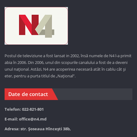
Postul de televiziune a fost lansat in 2002, însă numele de N4 l-a primit
abia în 2006. Din 2006, unul din scopurile canalului a fost de a deveni
unul național. Astăzi,
N4 are acoperirea necesară atât în cablu cât și
eter, pentru a purta titlul de „Național”.
Date de contact
Telefon: 022-821-801
E-mail:
office@n4.md
Adresa: str. Șoseaua Hînceşti 38b,