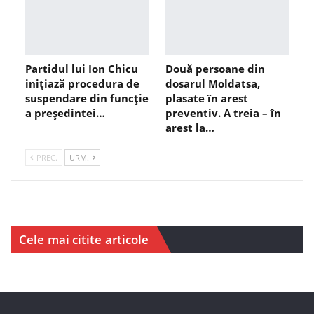
Partidul lui Ion Chicu
Două persoane din
inițiază procedura de
dosarul Moldatsa,
suspendare din funcție
plasate în arest
a președintei…
preventiv. A treia – în
arest la…
PREC.
URM.
Cele mai citite articole