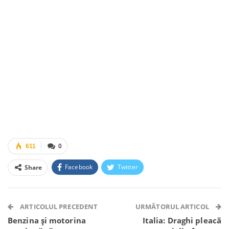
611
0
Facebook
Twitter
Share
Facebook Messenger
OK.ru
VK
Telegram
WhatsApp
Viber
ARTICOLUL PRECEDENT
URMĂTORUL ARTICOL
Benzina și motorina
Italia: Draghi pleacă