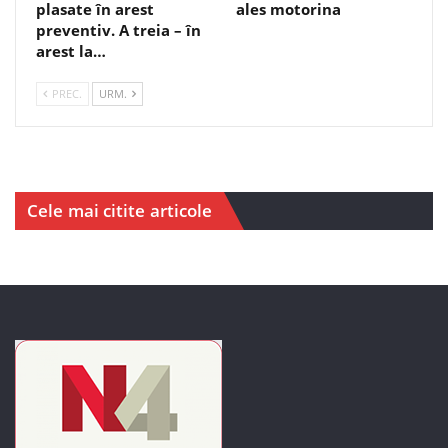
plasate în arest
ales motorina
preventiv. A treia – în
arest la…
PREC.
URM.
Cele mai citite articole