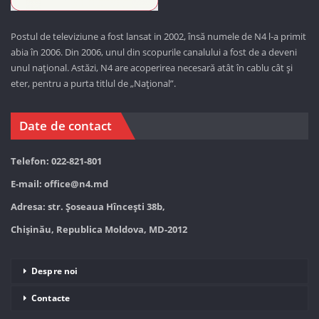
Postul de televiziune a fost lansat in 2002, însă numele de N4 l-a primit
abia în 2006. Din 2006, unul din scopurile canalului a fost de a deveni
unul național. Astăzi,
N4 are acoperirea necesară atât în cablu cât și
eter, pentru a purta titlul de „Național”.
Date de contact
Telefon: 022-821-801
E-mail:
office@n4.md
Adresa: str. Șoseaua Hînceşti 38b,
Chișinău, Republica Moldova, MD-2012
Despre noi
Contacte