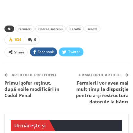
Fermieri
Floarea-soarelui
Recoltă
secetă
634
0
Facebook
Twitter
Share
Facebook Messenger
OK.ru
VK
Telegram
WhatsApp
Viber
ARTICOLUL PRECEDENT
URMĂTORUL ARTICOL
Primul șofer reținut,
Fermierii vor avea mai
după noile modificări în
mult timp la dispoziție
Codul Penal
pentru a-și restructura
datoriile la bănci
Urmărește și