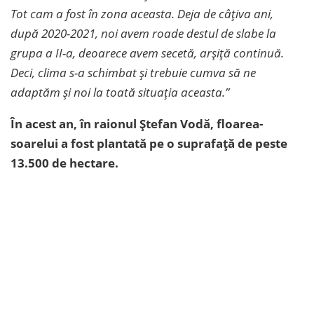
Tot cam a fost în zona aceasta. Deja de câțiva ani,
după 2020-2021, noi avem roade destul de slabe la
grupa a II-a, deoarece avem secetă, arșiță continuă.
Deci, clima s-a schimbat și trebuie cumva să ne
adaptăm și noi la toată situația aceasta.”
În acest an, în raionul Ștefan Vodă, floarea-
soarelui a fost plantată pe o suprafață de peste
13.500 de hectare.