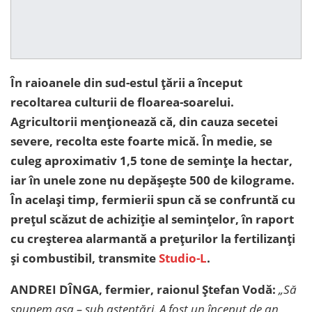
În raioanele din sud-estul țării a început
recoltarea culturii de floarea-soarelui.
Agricultorii menționează că, din cauza secetei
severe, recolta este foarte mică. În medie, se
culeg aproximativ 1,5 tone de semințe la hectar,
iar în unele zone nu depășește 500 de kilograme.
În același timp, fermierii spun că se confruntă cu
prețul scăzut de achiziție al semințelor, în raport
cu creșterea alarmantă a prețurilor la fertilizanți
și combustibil, transmite
Studio-L
.
ANDREI DÎNGA, fermier, raionul Ștefan Vodă:
„Să
spunem așa – sub așteptări. A fost un început de an