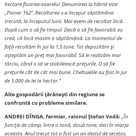
hectare floarea-soarelui. Denumirea la hibrid este
„Pioner 162”. Recoltarea s-a început săptămâna
trecută, la începutul lunii. Mai avem de recoltat încă.
După cum o să fie timpul. Dacă o să fie favorabil, eu
cred, că încă maxim o săptămână. La momentul de
față recoltăm în jur la 1,5 tone. Tot depozităm și
așteptăm un preț mai favorabil. Să le realizăm mai
târziu, când o să se stabilească prețurile. O să fie
prețurile cât de cât mai bune. Cheltuielile au fost în jur
de 5.000 de lei la hectar.”
Alte gospodării țărănești din regiune se
confruntă cu probleme similare.
ANDREI DÎNGA, fermier, raionul Ștefan Vodă:
„În
funcție de câmp, între o tonă, două tone, deci în marja
aceasta. Anul trecut tot a fost un an destul de secetos.