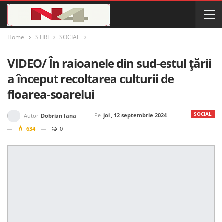
Home
STIRI
SOCIAL
VIDEO/ În raioanele din sud-estul țării
a început recoltarea culturii de
floarea-soarelui
SOCIAL
Pe
joi , 12 septembrie 2024
Autor
Dobrian Iana
634
0