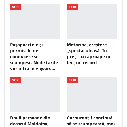
STIRI
STIRI
Pașapoartele și
Motorina, creștere
permisele de
„spectaculoasă” în
conducere se
preț – cu aproape un
scumpesc. Noile tarife
leu, un record
vor intra în vigoare…
STIRI
STIRI
Două persoane din
Carburanții continuă
dosarul Moldatsa,
să se scumpească, mai