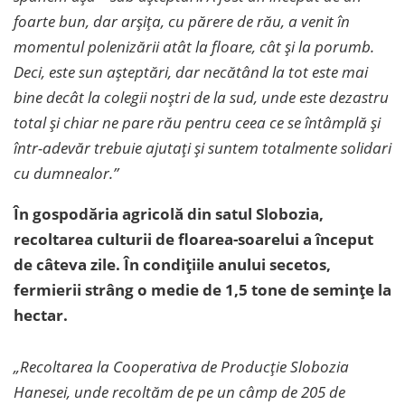
foarte bun, dar arșița, cu părere de rău, a venit în
momentul polenizării atât la floare, cât și la porumb.
Deci, este sun așteptări, dar necătând la tot este mai
bine decât la colegii noștri de la sud, unde este dezastru
total și chiar ne pare rău pentru ceea ce se întâmplă și
într-adevăr trebuie ajutați și suntem totalmente solidari
cu dumnealor.”
În gospodăria agricolă din satul Slobozia,
recoltarea culturii de floarea-soarelui a început
de câteva zile. În condițiile anului secetos,
fermierii strâng o medie de 1,5 tone de semințe la
hectar.
„Recoltarea la Cooperativa de Producție Slobozia
Hanesei, unde recoltăm de pe un câmp de 205 de