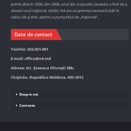
primit abia în 2006. Din 2006, unul din scopurile canalului a fost de a
deveni unul național. Astăzi,
N4 are acoperirea necesară atât în
cablu cât și eter, pentru a purta titlul de „Național”.
Date de contact
Telefon: 022-821-801
E-mail:
office@n4.md
Adresa: str. Șoseaua Hînceşti 38b,
Chișinău, Republica Moldova, MD-2012
Despre noi
Contacte