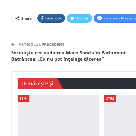
Facebook
Twitter
Facebook Messen
Share
ARTICOLUL PRECEDENT
Socialiștii cer audierea Maiei Sandu în Parlament.
Batrâncea: „Eu nu pot înțelege tăcerea”
Urmărește și
STIRI
STIRI