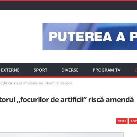
EXTERNE
SPORT
DIVERSE
PROGRAM TV
E
 artificii” riscă amendă sau chiar închisoare
orul „focurilor de artificii” riscă amendă
STIRI
SOC