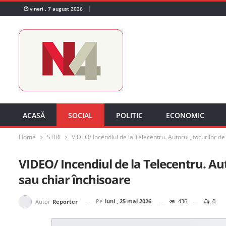
vineri , 7 august 2026
ACASĂ
SOCIAL
POLITIC
ECONOMIC
Home
STIRI
VIDEO/ Incendiul de la Telecentru. Autorul „focurilor de
VIDEO/ Incendiul de la Telecentru. Aut
sau chiar închisoare
Pe
luni , 25 mai 2026
436
0
Autor
Reporter