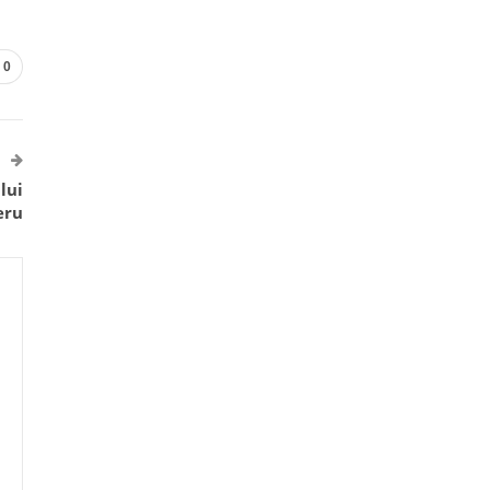
0
lui
eru