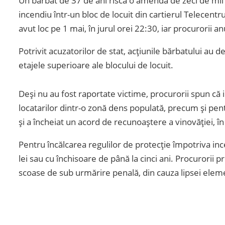
Un bărbat de 37 de ani riscă o amendă de zeci de mii 
incendiu într-un bloc de locuit din cartierul Telecentru 
avut loc pe 1 mai, în jurul orei 22:30, iar procurorii 
Potrivit acuzatorilor de stat, acțiunile bărbatului au
etajele superioare ale blocului de locuit.
Deși nu au fost raportate victime, procurorii spun că 
locatarilor dintr-o zonă dens populată, precum și pent
și a încheiat un acord de recunoaștere a vinovăției, 
Pentru încălcarea regulilor de protecție împotriva in
lei sau cu închisoare de până la cinci ani. Procurorii 
scoase de sub urmărire penală, din cauza lipsei element