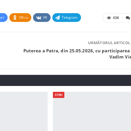
ger
OK.ru
VK
Telegram
436
URMĂTORUL ARTICOL
Puterea a Patra, din 25.05.2026, cu participarea 
Vadim Vi
STIRI