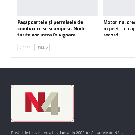
Pașapoartele și permisele de
Motorina, cre
conducere se scumpesc. Noile
în preț – cu 
tarife vor intra în vigoare…
record
PREC.
URM.
Postul de televiziune a fost lansat in 2002, însă numele de N4 l-a