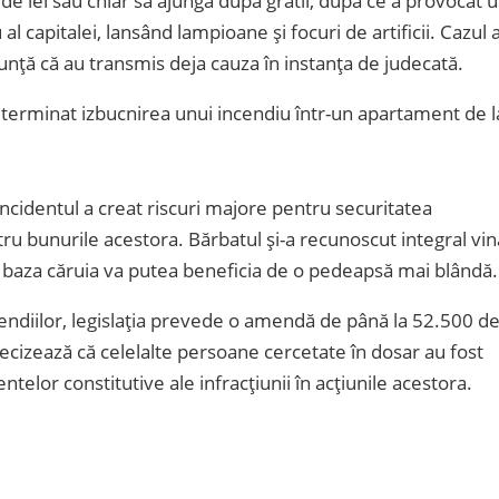
de lei sau chiar să ajungă după gratii, după ce a provocat 
al capitalei, lansând lampioane și focuri de artificii. Cazul 
anunță că au transmis deja cauza în instanța de judecată.
 determinat izbucnirea unui incendiu într-un apartament de l
incidentul a creat riscuri majore pentru securitatea
ru bunurile acestora. Bărbatul și-a recunoscut integral vin
în baza căruia va putea beneficia de o pedeapsă mai blândă.
cendiilor, legislația prevede o amendă de până la 52.500 d
precizează că celelalte persoane cercetate în dosar au fost
elor constitutive ale infracțiunii în acțiunile acestora.