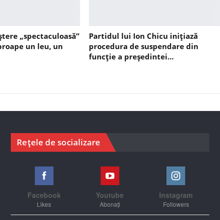
ștere „spectaculoasă”
Partidul lui Ion Chicu inițiază
aproape un leu, un
procedura de suspendare din
funcție a președintei…
Rețele de socializare
Facebook
Youtube
Instagram
Likes
Abonați
Followers