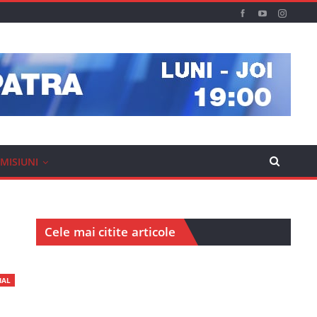
MISIUNI
Cele mai citite articole
IAL