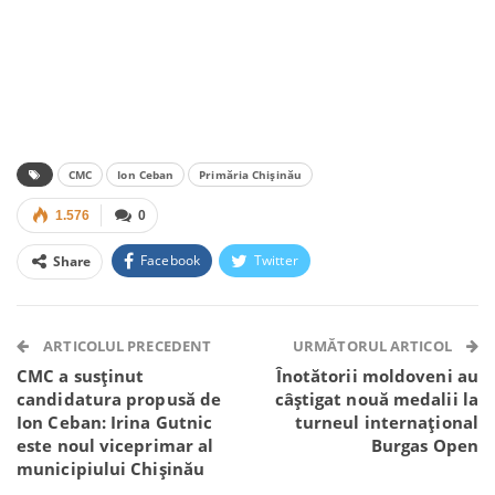
CMC
Ion Ceban
Primăria Chișinău
1.576
0
Facebook
Twitter
Share
Facebook Messenger
OK.ru
VK
Telegram
WhatsApp
Viber
ARTICOLUL PRECEDENT
URMĂTORUL ARTICOL
CMC a susținut
Înotătorii moldoveni au
candidatura propusă de
câștigat nouă medalii la
Ion Ceban: Irina Gutnic
turneul internațional
este noul viceprimar al
Burgas Open
municipiului Chișinău