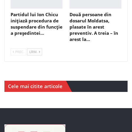
Partidul lui Ion Chicu
Două persoane din
inițiază procedura de
dosarul Moldatsa,
suspendare din funcție
plasate în arest
a președintei…
preventiv. A treia – în
arest la…
PREC.
URM.
Cele mai citite articole