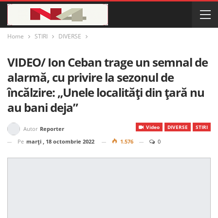
Home
STIRI
DIVERSE
VIDEO/ Ion Ceban trage un semnal de
alarmă, cu privire la sezonul de
încălzire: „Unele localități din țară nu
au bani deja”
Video
DIVERSE
STIRI
Autor
Reporter
Pe
marți , 18 octombrie 2022
1.576
0