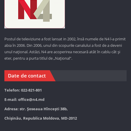
Postul de televiziune a fost lansat in 2002, însă numele de N4 l-a primit
abia în 2006. Din 2006, unul din scopurile canalului a fost de a deveni
unul național. Astăzi,
N4 are acoperirea necesară atât în cablu cât și
eter, pentru a purta titlul de „Național”.
Date de contact
Telefon: 022-821-801
E-mail:
office@n4.md
Adresa: str. Șoseaua Hînceşti 38b,
Chișinău, Republica Moldova, MD-2012