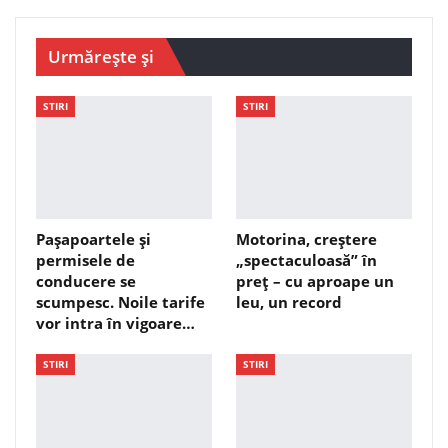
Urmărește și
STIRI
STIRI
Pașapoartele și
Motorina, creștere
permisele de
„spectaculoasă” în
conducere se
preț – cu aproape un
scumpesc. Noile tarife
leu, un record
vor intra în vigoare…
STIRI
STIRI