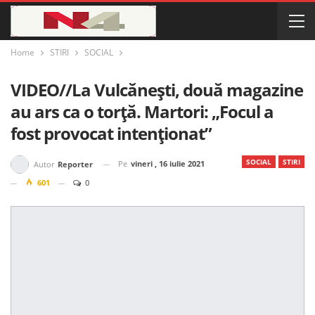
Home
STIRI
SOCIAL
VIDEO//La Vulcănești, două magazine
au ars ca o torță. Martori: „Focul a
fost provocat intenționat”
SOCIAL
STIRI
Pe
vineri , 16 iulie 2021
Autor
Reporter
601
0