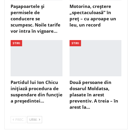
Pașapoartele și
Motorina, creștere
permisele de
„spectaculoasă” în
conducere se
preț – cu aproape un
scumpesc. Noile tarife
leu, un record
vor intra în vigoare…
STIRI
STIRI
Partidul lui Ion Chicu
Două persoane din
inițiază procedura de
dosarul Moldatsa,
suspendare din funcție
plasate în arest
a președintei…
preventiv. A treia – în
arest la…
PREC.
URM.