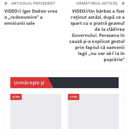
Telegram
WhatsApp
Viber
ARTICOLUL PRECEDENT
URMĂTORUL ARTICOL
VIDEO// Igor Dodon vrea
VIDEO//Un bărbat a fost
o „redenumire” a
reținut astăzi, după ce a
emisiunii sale
spart cu o piatră geamul
de la clădirea
Guvernului. Persoana în
cauză și-a explicat gestul
prin faptul că oamenii
legii „nu vor să-l ia în
pușcărie”
Urmărește și
STIRI
STIRI