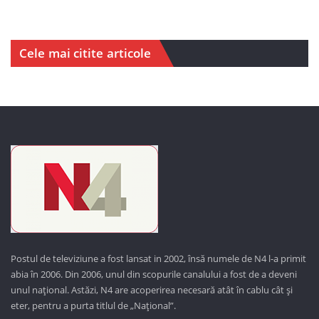
Cele mai citite articole
Postul de televiziune a fost lansat in 2002, însă numele de N4 l-a primit
abia în 2006. Din 2006, unul din scopurile canalului a fost de a deveni
unul național. Astăzi,
N4 are acoperirea necesară atât în cablu cât și
eter, pentru a purta titlul de „Național”.