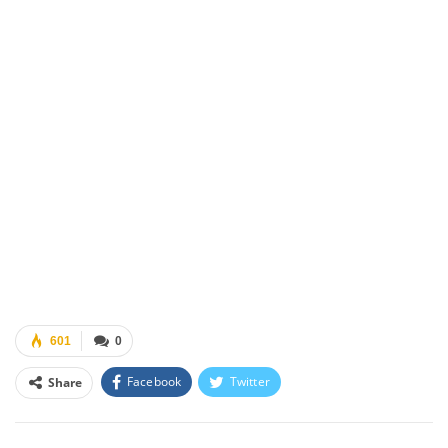
601
0
Facebook
Twitter
Share
Facebook Messenger
OK.ru
VK