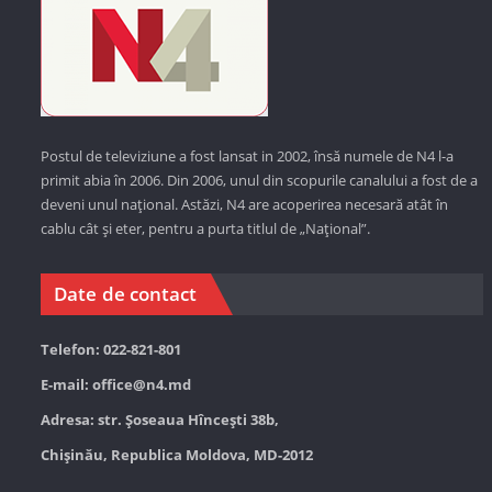
Postul de televiziune a fost lansat in 2002, însă numele de N4 l-a
primit abia în 2006. Din 2006, unul din scopurile canalului a fost de a
deveni unul național. Astăzi,
N4 are acoperirea necesară atât în
cablu cât și eter, pentru a purta titlul de „Național”.
Date de contact
Telefon: 022-821-801
E-mail:
office@n4.md
Adresa: str. Șoseaua Hînceşti 38b,
Chișinău, Republica Moldova, MD-2012