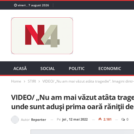
vineri , 7 august 2026
ACASĂ
SOCIAL
POLITIC
ECONOMIC
Home
STIRI
VIDEO/ „Nu am mai văzut atâta tragedie”. Imagini dintr-
VIDEO/ „Nu am mai văzut atâta traged
unde sunt aduși prima oară răniții de 
Pe
joi , 12 mai 2022
2.181
0
Autor
Reporter