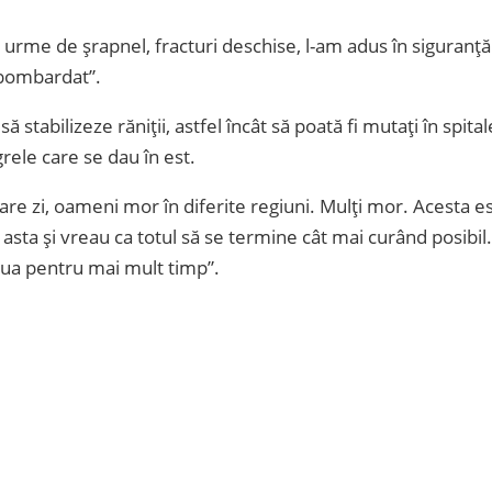
rme de șrapnel, fracturi deschise, l-am adus în siguranță
 bombardat”.
stabilizeze răniții, astfel încât să poată fi mutați în spital
rele care se dau în est.
are zi, oameni mor în diferite regiuni. Mulți mor. Acesta e
asta și vreau ca totul să se termine cât mai curând posibil.
inua pentru mai mult timp”.