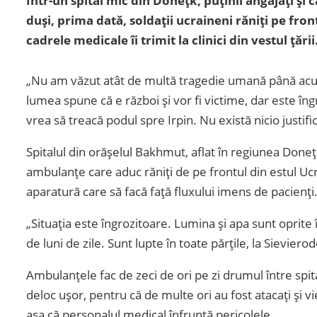
Într-un spital mic din Donețk, puținii angajați și
duși, prima dată, soldații ucraineni răniți pe front
cadrele medicale îi trimit la clinici din vestul țării
„Nu am văzut atât de multă tragedie umană până acum 
lumea spune că e război și vor fi victime, dar este în
vrea să treacă podul spre Irpin. Nu există nicio justi
Spitalul din orășelul Bakhmut, aflat în regiunea Donețk
ambulanțe care aduc răniți de pe frontul din estul Ucrai
aparatură care să facă față fluxului imens de pacienți
„Situația este îngrozitoare. Lumina și apa sunt oprite 
de luni de zile. Sunt lupte în toate părțile, la Sieviero
Ambulanțele fac de zeci de ori pe zi drumul între spita
deloc ușor, pentru că de multe ori au fost atacați și vi
așa că personalul medical înfruntă pericolele.