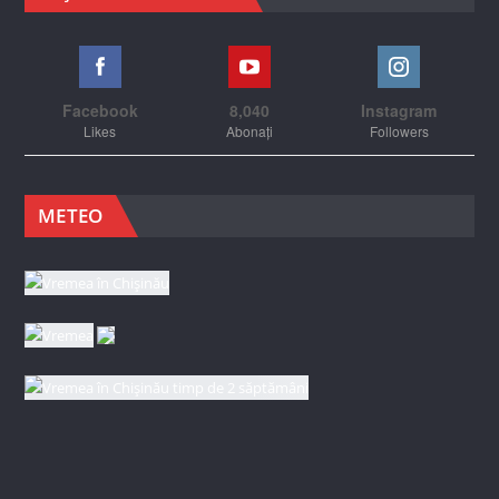
Facebook
8,040
Instagram
Likes
Abonați
Followers
METEO