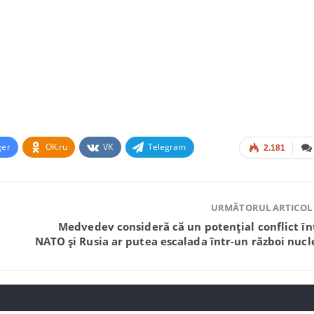
ger
OK.ru
VK
Telegram
2.181
URMĂTORUL ARTICOL
Medvedev consideră că un potențial conflict în
NATO și Rusia ar putea escalada într-un război nucl