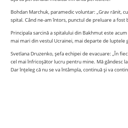
Bohdan Marchuk, paramedic voluntar: „Grav rănit, cu u
spital. Când ne-am întors, punctul de preluare a fost
Principala sarcină a spitalului din Bakhmut este acum să 
mai mari din vestul Ucrainei, mai departe de luptele g
Svetlana Druzenko, șefa echipei de evacuare: „În fiec
cel mai înfricoșător lucru pentru mine. Mă gândesc la 
Dar înțeleg că nu se va întâmpla, continuă și va cont