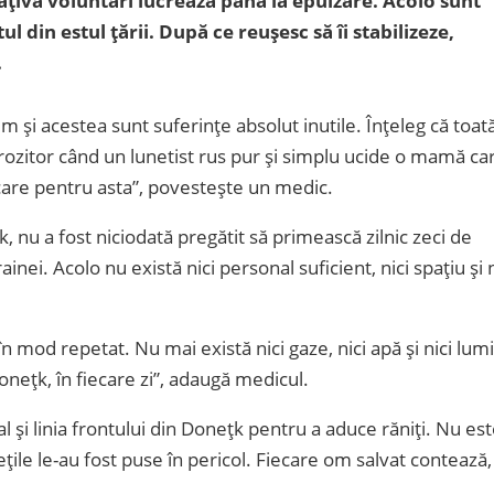
 câțiva voluntari lucrează până la epuizare. Acolo sunt
ul din estul țării. După ce reușesc să îi stabilizeze,
.
și acestea sunt suferințe absolut inutile. Înțeleg că toat
grozitor când un lunetist rus pur și simplu ucide o mamă ca
ficare pentru asta”, povestește un medic.
, nu a fost niciodată pregătit să primească zilnic zeci de
nei. Acolo nu există nici personal suficient, nici spațiu și n
.
în mod repetat. Nu mai există nici gaze, nici apă și nici lum
donețk, în fiecare zi”, adaugă medicul.
l și linia frontului din Donețk pentru a aduce răniți. Nu es
ețile le-au fost puse în pericol. Fiecare om salvat contează,