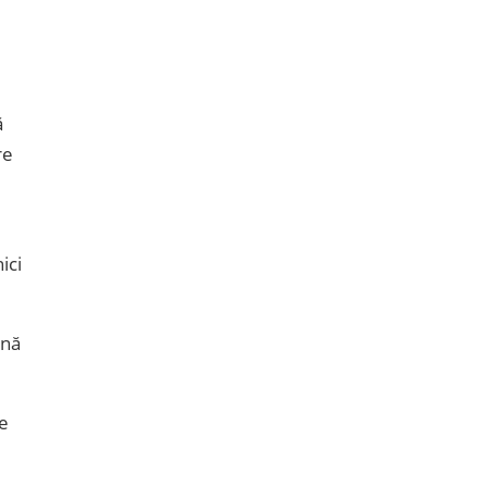
ă
re
ici
ină
te