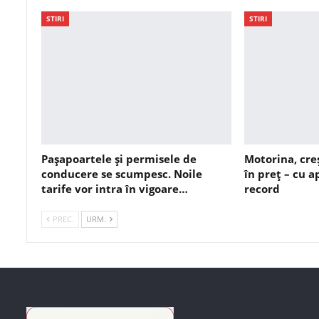
STIRI
STIRI
Pașapoartele și permisele de
Motorina, cre
conducere se scumpesc. Noile
în preț – cu 
tarife vor intra în vigoare…
record
PREC.
URM.