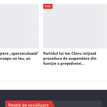
STIRI
ștere „spectaculoasă”
Partidul lui Ion Chicu inițiază
aproape un leu, un
procedura de suspendare din
funcție a președintei…
Rețele de socializare