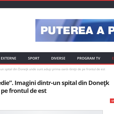
EXTERNE
SPORT
DIVERSE
PROGRAM TV
E
un spital din Donețk unde sunt aduși prima oară răniții de pe frontul de est
ie”. Imagini dintr-un spital din Donețk
pe frontul de est
ST