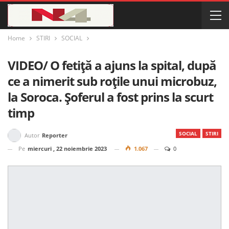
Home
STIRI
SOCIAL
VIDEO/ O fetiță a ajuns la spital, după
ce a nimerit sub roțile unui microbuz,
la Soroca. Șoferul a fost prins la scurt
timp
SOCIAL
STIRI
Autor
Reporter
Pe
miercuri , 22 noiembrie 2023
1.067
0