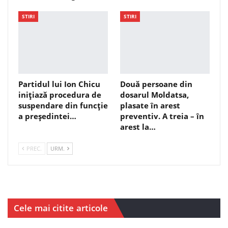
STIRI
STIRI
Partidul lui Ion Chicu
Două persoane din
inițiază procedura de
dosarul Moldatsa,
suspendare din funcție
plasate în arest
a președintei…
preventiv. A treia – în
arest la…
PREC.
URM.
Cele mai citite articole