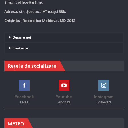
E-mail:
office@n4.md
Adresa: str. Șoseaua Hînceşti 38b,
Chișinău, Republica Moldova, MD-2012
Despre noi
Contacte
Rețele de socializare
Facebook
Youtube
Instagram
Likes
Abonați
Followers
METEO