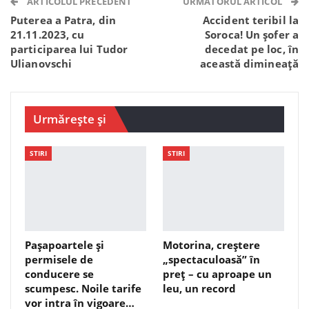
Telegram
WhatsApp
Viber
ARTICOLUL PRECEDENT
URMĂTORUL ARTICOL
Puterea a Patra, din
Accident teribil la
21.11.2023, cu
Soroca! Un șofer a
participarea lui Tudor
decedat pe loc, în
Ulianovschi
această dimineață
Urmărește și
STIRI
STIRI
Pașapoartele și
Motorina, creștere
permisele de
„spectaculoasă” în
conducere se
preț – cu aproape un
scumpesc. Noile tarife
leu, un record
vor intra în vigoare…