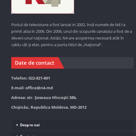
Postul de televiziune a fost lansat in 2002, însă numele de N4 l-a
primit abia în 2006. Din 2006, unul din scopurile canalului a fost de a
deveni unul național. Astăzi,
N4 are acoperirea necesară atât în
cablu cât și eter, pentru a purta titlul de „Național”.
Date de contact
Telefon: 022-821-801
E-mail:
office@n4.md
Adresa: str. Șoseaua Hînceşti 38b,
Chișinău, Republica Moldova, MD-2012
Despre noi