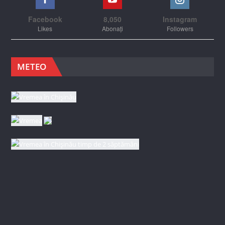
Facebook
8,050
Instagram
Likes
Abonați
Followers
METEO