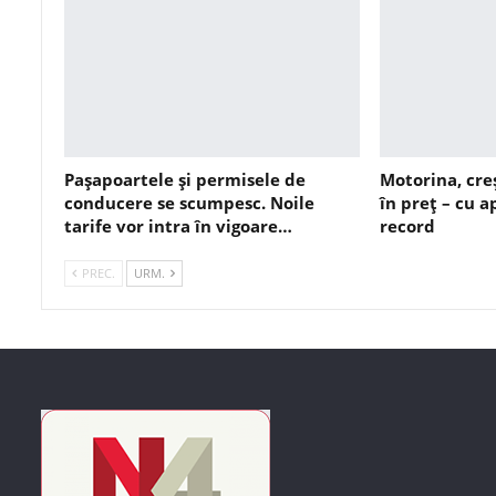
Pașapoartele și permisele de
Motorina, cre
conducere se scumpesc. Noile
în preț – cu 
tarife vor intra în vigoare…
record
PREC.
URM.