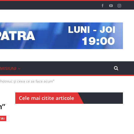
MISIUNI
Plahotniuc și ceea ce se face acum”
Cele mai citite articole
m”
IRI