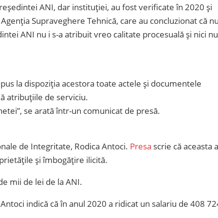
ședintei ANI, dar instituției, au fost verificate în 2020 și
 și Agenția Supraveghere Tehnică, care au concluzionat că n
ntei ANI nu i s-a atribuit vreo calitate procesuală și nici nu
 pus la dispoziția acestora toate actele și documentele
 atribuțiile de serviciu.
etei”, se arată într-un comunicat de presă.
onale de Integritate, Rodica Antoci.
Presa
scrie că aceasta 
rietățile și îmbogățire ilicită.
de mii de lei de la ANI.
Antoci indică că în anul 2020 a ridicat un salariu de 408 72