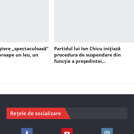
ștere „spectaculoasă”
Partidul lui Ion Chicu inițiază
aproape un leu, un
procedura de suspendare din
funcție a președintei…
Rețele de socializare