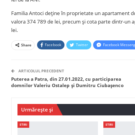
Familia Antoci deține în proprietate un apartament do
valora 374 789 de lei, precum și cota parte dintr-un 
lei.
Facebook
Twitter
Facebook Messen
Share
ARTICOLUL PRECEDENT
Puterea a Patra, din 27.01.2022, cu participarea
domnilor Valeriu Ostalep și Dumitru Ciubașenco
Urmărește și
STIRI
STIRI