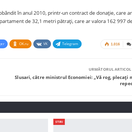
bândit în anul 2010, printr-un contract de donație, care ar
apartament de 32,1 metri pătrați, care ar valora 162 997 d
ger
OK.ru
VK
Telegram
1.016
URMĂTORUL ARTICOL
Slusari, către ministrul Economiei: „Vă rog, plecați 
repe
STIRI