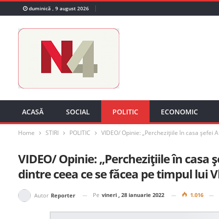
duminică , 9 august 2026
ACASĂ
SOCIAL
POLITIC
ECONOMIC
Home
STIRI
POLITIC
VIDEO/ Opinie: „Perchezițiile în casa șefei A
VIDEO/ Opinie: „Perchezițiile în casa șef
dintre ceea ce se făcea pe timpul lui 
Pe
vineri , 28 ianuarie 2022
1.016
Autor
Reporter