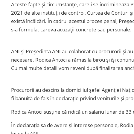
Aceste fapte și circumstanțe, care i se încriminează Pre
2021 de alte instituții de control, Curtea de Conturi
există încălcări. În cadrul acestui proces penal, Președi
s-a formulat careva acuzații concrete sau personale.
ANI și Președinta ANI au colaborat cu procurorii și au
necesare. Rodica Antoci a rămas la birou și își continuă
Cu mai multe detalii vom reveni după finalizarea anch
Procurorii au descins la domiciliul șefei Agenției Nați
fi bănuită de fals în declarație privind veniturile și prop
Rodica Antoci susține că ridică un salariu lunar de 33 
În declarația sa de avere și interese personale, Rodia 
lei de la ANI.