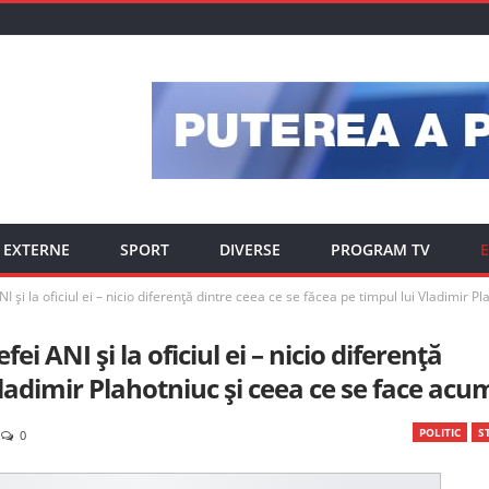
EXTERNE
SPORT
DIVERSE
PROGRAM TV
E
NI și la oficiul ei – nicio diferență dintre ceea ce se făcea pe timpul lui Vladimir 
ei ANI și la oficiul ei – nicio diferență
Vladimir Plahotniuc și ceea ce se face acu
POLITIC
ST
0