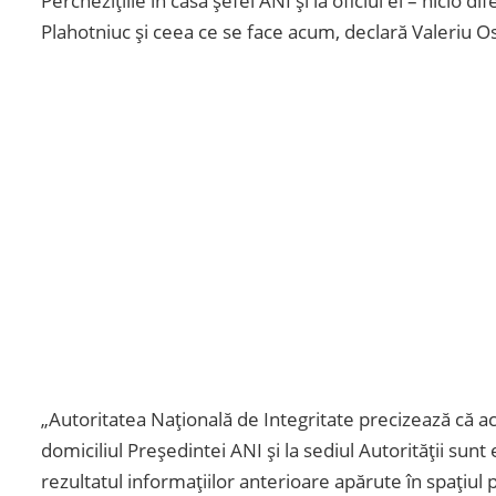
Perchezițiile în casa șefei ANI și la oficiul ei – nicio 
Plahotniuc și ceea ce se face acum, declară Valeriu O
„Autoritatea Națională de Integritate precizează că ac
domiciliul Președintei ANI și la sediul Autorității sunt
rezultatul informațiilor anterioare apărute în spațiul p