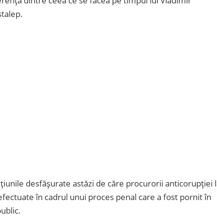
diferență dintre ceea ce se făcea pe timpul lui Vladimir
stalep.
țiunile desfășurate astăzi de căre procurorii anticorupției 
 efectuate în cadrul unui proces penal care a fost pornit în
ublic.