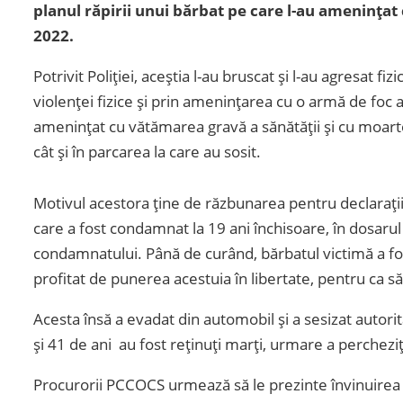
planul răpirii unui bărbat pe care l-au amenința
2022.
Potrivit Poliției, aceștia l-au bruscat și l-au agresat fi
violenței fizice și prin amenințarea cu o armă de foc 
amenințat cu vătămarea gravă a sănătății și cu moarte
cât și în parcarea la care au sosit.
Motivul acestora ține de răzbunarea pentru declarați
care a fost condamnat la 19 ani închisoare, în dosarul p
condamnatului. Până de curând, bărbatul victimă a fost și
profitat de punerea acestuia în libertate, pentru ca
Acesta însă a evadat din automobil și a sesizat autorit
și 41 de ani au fost reținuți marți, urmare a percheziț
Procurorii PCCOCS urmează să le prezinte învinuirea și