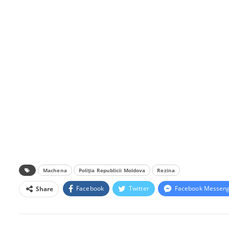
Machena
Poliția Republicii Moldova
Rezina
Facebook
Twitter
Facebook Messen
Share