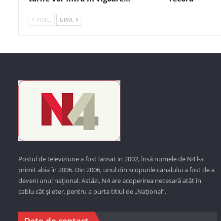
PREC.
URM.
Postul de televiziune a fost lansat in 2002, însă numele de N4 l-a
primit abia în 2006. Din 2006, unul din scopurile canalului a fost de a
deveni unul național. Astăzi,
N4 are acoperirea necesară atât în
cablu cât și eter, pentru a purta titlul de „Național”.
Date de contact