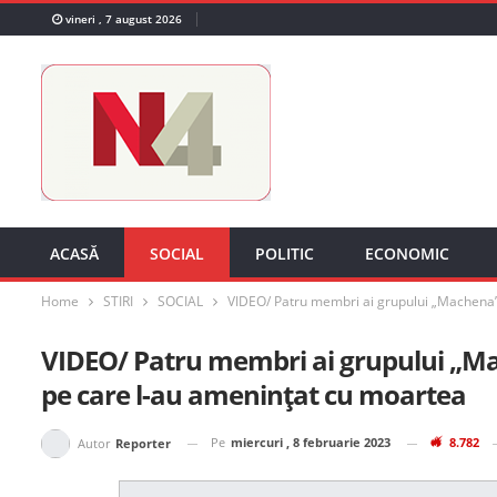
vineri , 7 august 2026
ACASĂ
SOCIAL
POLITIC
ECONOMIC
Home
STIRI
SOCIAL
VIDEO/ Patru membri ai grupului „Machena”,
VIDEO/ Patru membri ai grupului „Mac
pe care l-au amenințat cu moartea
Pe
miercuri , 8 februarie 2023
8.782
Autor
Reporter