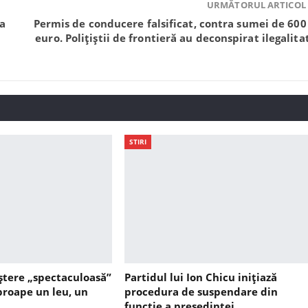
URMĂTORUL ARTICOL
 a
Permis de conducere falsificat, contra sumei de 600
euro. Polițiștii de frontieră au deconspirat ilegalita
STIRI
ștere „spectaculoasă”
Partidul lui Ion Chicu inițiază
aproape un leu, un
procedura de suspendare din
funcție a președintei…