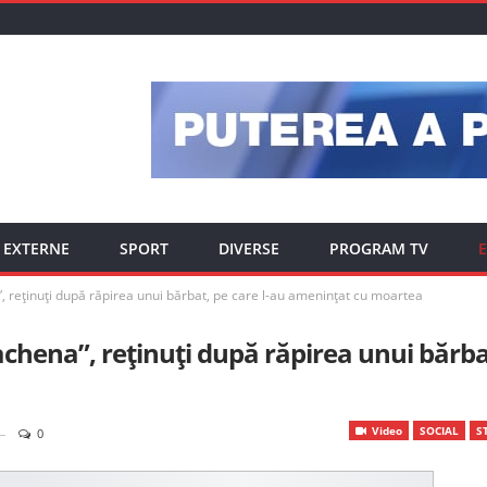
EXTERNE
SPORT
DIVERSE
PROGRAM TV
E
 reținuți după răpirea unui bărbat, pe care l-au amenințat cu moartea
hena”, reținuți după răpirea unui bărba
Video
SOCIAL
ST
0