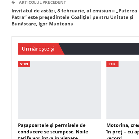
ARTICOLUL PRECEDENT
Invitatul de astăzi, 8 februarie, al emisiunii „Puterea
Patra” este președintele Coaliției pentru Unitate și
Bunăstare, Igor Munteanu
Urmărește și
STIRI
STIRI
Pașapoartele și permisele de
Motorina, cre
conducere se scumpesc. Noile
în preț – cu 
tarife vor intra în vigoare…
record