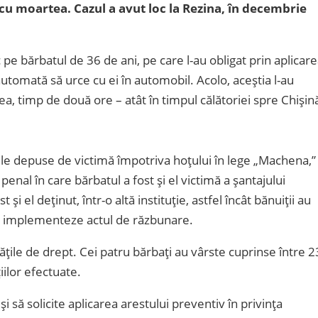
t cu moartea.
Cazul a avut loc la Rezina, în decembrie
zic pe bărbatul de 36 de ani, pe care l-au obligat prin aplicar
automată să urce cu ei în automobil. Acolo, aceștia l-au
a, timp de două ore – atât în timpul călătoriei spre Chișin
ile depuse de victimă împotriva hoțului în lege „Machena,”
enal în care bărbatul a fost și el victimă a șantajului
 el deținut, într-o altă instituție, astfel încât bănuiții au
 să implementeze actul de răzbunare.
ățile de drept. Cei patru bărbați au vârste cuprinse între 2
iilor efectuate.
 să solicite aplicarea arestului preventiv în privința