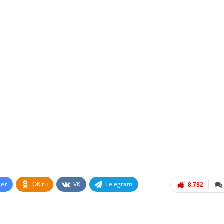
ger
OK.ru
VK
Telegram
8.782