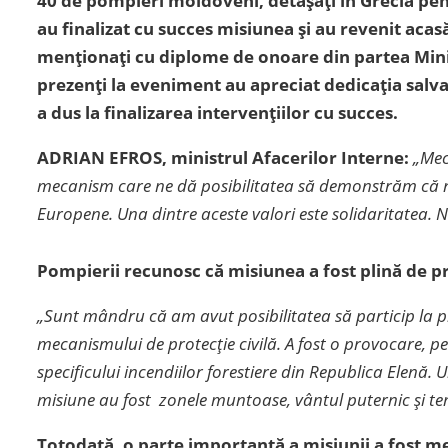
40 de pompieri moldoveni, detașați în Grecia pent
au finalizat cu succes misiunea și au revenit acasă
menționați cu diplome de onoare din partea Ministe
prezenți la eveniment au apreciat dedicația salva
a dus la finalizarea intervențiilor cu succes.
ADRIAN EFROS, ministrul Afacerilor Interne:
„Mec
mecanism care ne dă posibilitatea să demonstrăm că noi
Europene. Una dintre aceste valori este solidaritatea. N
Pompierii recunosc că misiunea a fost plină de pro
„Sunt mândru că am avut posibilitatea să particip la pr
mecanismului de protecție civilă. A fost o provocare, 
specificului incendiilor forestiere din Republica Elenă.
misiune au fost zonele muntoase, vântul puternic și tem
Totodată, o parte importantă a misiunii a fost me