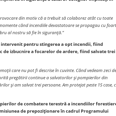
rovocare din motiv că a trebuit să colaborez atât cu toate
au momente când incendiile devastatoare se propagau cu foar
ru al nostru să fie în siguranță.”
intervenit pentru stingerea a opt incendii, fiind
c de izbucnire a focarelor de ardere, fiind salvate trei
emoții care nu pot fi descrise în cuvinte. Când vedeam zeci d
torită pregătirii continue a salvatorilor și pompierilor din
lor și am salvat trei persoane. Am protejat peste 15 case, 
pierilor de combatere terestră a incendiilor forestier
a misiunea de prepoziționare în cadrul Programului