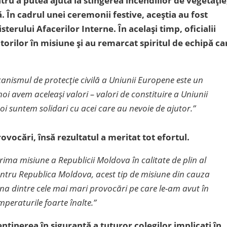
ru a putea ajuta la stingerea incendiilor de vegetație
. În cadrul unei ceremonii festive, aceștia au fost
rului Afacerilor Interne. În același timp, oficialii
torilor în misiune și au remarcat spiritul de echipă ca
anismul de protecție civilă a Uniunii Europene este un
 avem aceleași valori – valori de constituire a Uniunii
oi suntem solidari cu acei care au nevoie de ajutor.”
vocări, însă rezultatul a meritat tot efortul.
ima misiune a Republicii Moldova în calitate de plin al
pentru Republica Moldova, acest tip de misiune din cauza
 Una dintre cele mai mari provocări pe care le-am avut în
peraturile foarte înalte.”
nținerea în siguranță a tuturor colegilor implicați în