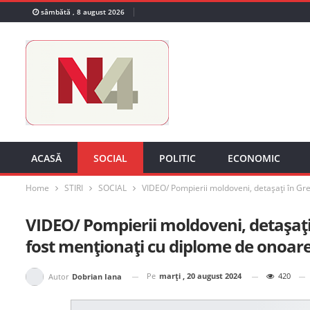
sâmbătă , 8 august 2026
ACASĂ
SOCIAL
POLITIC
ECONOMIC
Home
STIRI
SOCIAL
VIDEO/ Pompierii moldoveni, detașați în Gre
VIDEO/ Pompierii moldoveni, detașați î
fost menționați cu diplome de onoar
Pe
marți , 20 august 2024
420
Autor
Dobrian Iana