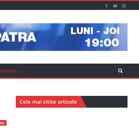
MISIUNI
Cele mai citite articole
IAL