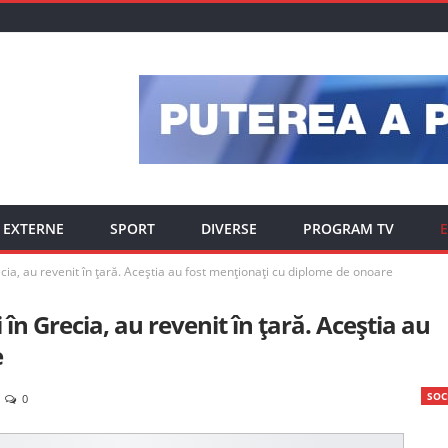
EXTERNE
SPORT
DIVERSE
PROGRAM TV
E
cia, au revenit în țară. Aceștia au fost menționați cu diplome de onoare
n Grecia, au revenit în țară. Aceștia au
e
SOC
0