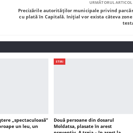
URMĂTORUL ARTICOL
Precizările autorităților municipale privind parcăr
cu plată în Capitală. Inițial vor exista câteva zone
test
STIRI
ștere „spectaculoasă”
Două persoane din dosarul
aproape un leu, un
Moldatsa, plasate în arest
preventiv. A treia – în arest la…