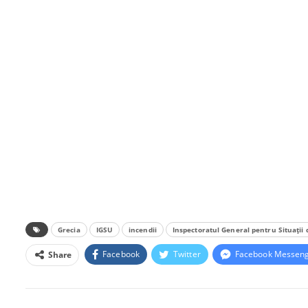
Grecia
IGSU
incendii
Inspectoratul General pentru Situații
Facebook
Twitter
Facebook Messen
Share