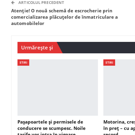
ARTICOLUL PRECEDENT
Atenție! O nouă schemă de escrocherie prin
comercializarea plăcuțelor de înmatriculare a
automobilelor
Urmărește și
STIRI
STIRI
Pașapoartele și permisele de
Motorina, cre
conducere se scumpesc. Noile
în preț – cu 
tarife vor intra în vigoare…
record