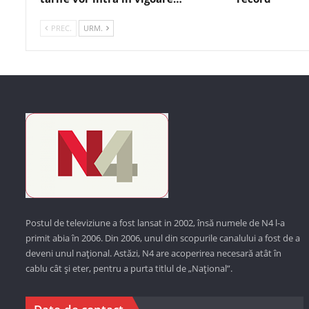
PREC.
URM.
Postul de televiziune a fost lansat in 2002, însă numele de N4 l-a
primit abia în 2006. Din 2006, unul din scopurile canalului a fost de a
deveni unul național. Astăzi,
N4 are acoperirea necesară atât în
cablu cât și eter, pentru a purta titlul de „Național”.