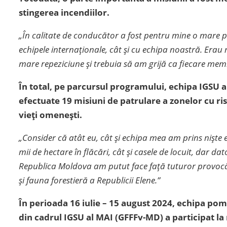
stingerea incendiilor.
„În calitate de conducător a fost pentru mine o mare p
echipele internaționale, cât și cu echipa noastră. Er
mare repeziciune și trebuia să am grijă ca fiecare memb
În total, pe parcursul programului, echipa IGSU a 
efectuate 19 misiuni de patrulare a zonelor cu ris
vieți omenești.
„Consider că atât eu, cât și echipa mea am prins niște 
mii de hectare în flăcări, cât și casele de locuit, dar da
Republica Moldova am putut face față tuturor provocări
și fauna forestieră a Republicii Elene.”
În perioada 16 iulie – 15 august 2024, echipa pom
din cadrul IGSU al MAI (GFFFv-MD) a participat l