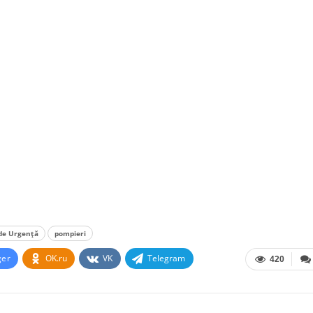
 de Urgență
pompieri
ger
OK.ru
VK
Telegram
420