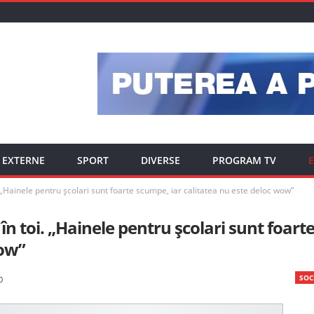
EXTERNE
SPORT
DIVERSE
PROGRAM TV
E
. „Hainele pentru școlari sunt foarte scumpe, iar calitatea nu este deloc wow”
în toi. „Hainele pentru școlari sunt foart
wow”
SOC
0