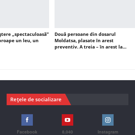
ștere „spectaculoasă”
Două persoane din dosarul
aproape un leu, un
Moldatsa, plasate în arest
preventiv. A treia – în arest la…
Rețele de socializare
Facebook
8,040
Instagram