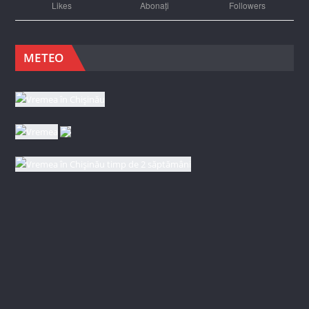
Likes
Abonați
Followers
METEO