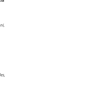
ia
ni,
es,