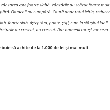
nzarea este foarte slabă. Vânzările au scăzut foarte mult
umpără. Oamenii nu cumpără. Caută doar totul ieftin, reduceri
lab, foarte slab. Așteptăm, poate, știți, cum la sfârșitul lunii
rețurile au crescut, au crescut. Dar oamenii totuși vor ceva
ebuie să achite de la 1.000 de lei și mai mult.