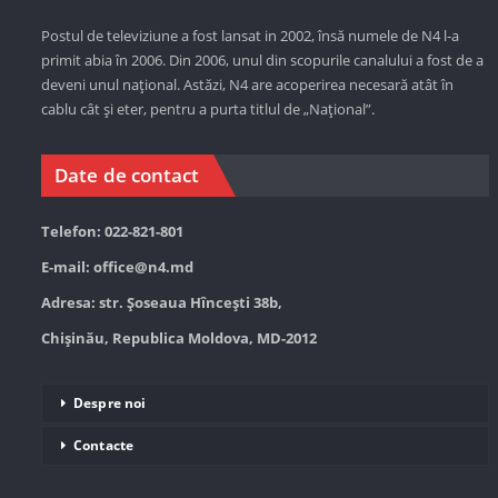
Postul de televiziune a fost lansat in 2002, însă numele de N4 l-a
primit abia în 2006. Din 2006, unul din scopurile canalului a fost de a
deveni unul național. Astăzi,
N4 are acoperirea necesară atât în
cablu cât și eter, pentru a purta titlul de „Național”.
Date de contact
Telefon: 022-821-801
E-mail:
office@n4.md
Adresa: str. Șoseaua Hînceşti 38b,
Chișinău, Republica Moldova, MD-2012
Despre noi
Contacte