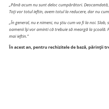
„Până acum nu sunt deloc cumpărători. Deocamdată, vâ
Toți vor totul ieftin, avem totul la reducere, dar nu c
„În general, nu e nimeni, nu știu cum va fi la noi. Slab, s
oamenii își vor aminti că trebuie să meargă la școală. P
mai ieftin.”
În acest an, pentru rechizitele de bază, părinții tr