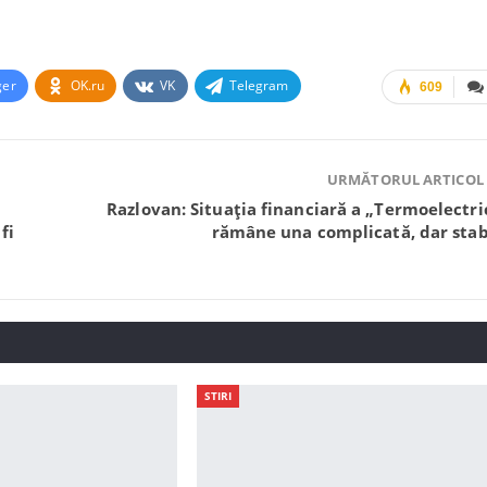
ger
OK.ru
VK
Telegram
609
URMĂTORUL ARTICOL
Razlovan: Situația financiară a „Termoelectri
fi
rămâne una complicată, dar stab
STIRI