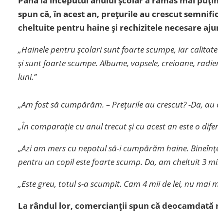
Până la începutul anului școlar a rămas mai puțin 
spun că, în acest an, prețurile au crescut semnif
cheltuite pentru haine și rechizitele necesare aju
„Hainele pentru școlari sunt foarte scumpe, iar calitat
și sunt foarte scumpe. Albume, vopsele, creioane, radi
luni.”
„Am fost să cumpărăm. – Prețurile au crescut? -Da, au 
„În comparație cu anul trecut și cu acest an este o difer
„Azi am mers cu nepotul să-i cumpărăm haine. Bineînțeles
pentru un copil este foarte scump. Da, am cheltuit 3 mi
„Este greu, totul s-a scumpit. Cam 4 mii de lei, nu mai m
La rândul lor, comercianții spun că deocamdată 