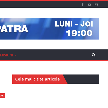
MISIUNI
e
Cele mai citite articole
IAL