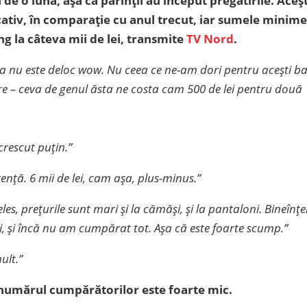
de o lună, așa că părinții au început pregătirile.
Aceșt
icativ, în comparație cu anul trecut, iar sumele minime
ng la câteva mii de lei, transmite
TV Nord
.
ea nu este deloc wow. Nu ceea ce ne-am dori pentru acești ba
ere – ceva de genul ăsta ne costa cam 500 de lei pentru două
crescut puțin.”
ență. 6 mii de lei, cam așa, plus-minus.”
, prețurile sunt mari și la cămăși, și la pantaloni. Bineînțel
i, și încă nu am cumpărat tot. Așa că este foarte scump.”
ult.”
numărul cumpărătorilor este foarte mic.