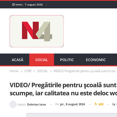
vineri , 7 august 2026
ACASĂ
SOCIAL
POLITIC
ECONOMIC
Home
STIRI
SOCIAL
VIDEO/ Pregătirile pentru școală sunt în toi
VIDEO/ Pregătirile pentru școală sunt 
scumpe, iar calitatea nu este deloc 
Pe
joi , 8 august 2024
609
Autor
Dobrian Iana