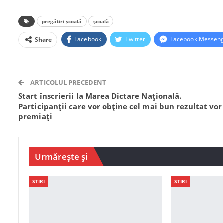
pregătiri școală
școală
Facebook
Twitter
Facebook Messen
Share
ARTICOLUL PRECEDENT
Start înscrierii la Marea Dictare Națională.
Participanții care vor obține cel mai bun rezultat vor 
premiați
Urmărește și
STIRI
STIRI