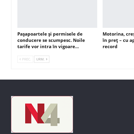
Pașapoartele și permisele de
Motorina, cre
conducere se scumpesc. Noile
în preț – cu 
tarife vor intra în vigoare…
record
PREC.
URM.