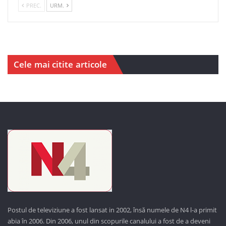
PREC.
URM.
Cele mai citite articole
Postul de televiziune a fost lansat in 2002, însă numele de N4 l-a primit
abia în 2006. Din 2006, unul din scopurile canalului a fost de a deveni