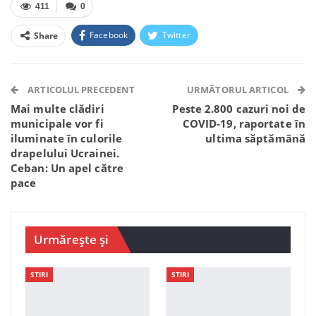
411
0
Facebook
Twitter
Share
Facebook Messenger
OK.ru
VK
Telegram
WhatsApp
Viber
ARTICOLUL PRECEDENT
URMĂTORUL ARTICOL
Mai multe clădiri
Peste 2.800 cazuri noi de
municipale vor fi
COVID-19, raportate în
iluminate în culorile
ultima săptămână
drapelului Ucrainei.
Ceban: Un apel către
pace
Urmărește și
STIRI
STIRI