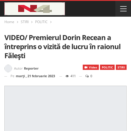
Home
STIRI
POLITIC
VIDEO/ Premierul Dorin Recean a
întreprins o vizită de lucru în raionul
Fălești
Video
POLITIC
STIRI
Autor
Reporter
Pe
marți , 21 februarie 2023
411
0