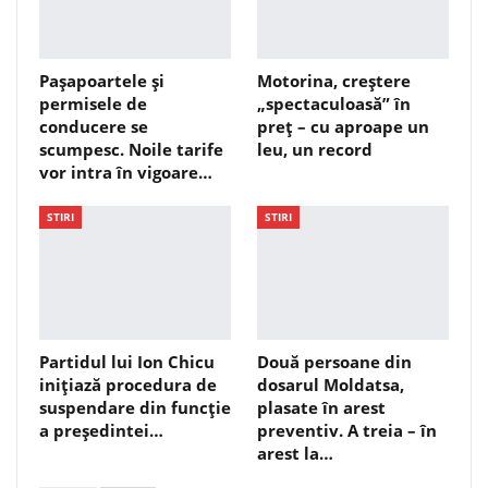
Pașapoartele și
Motorina, creștere
permisele de
„spectaculoasă” în
conducere se
preț – cu aproape un
scumpesc. Noile tarife
leu, un record
vor intra în vigoare…
STIRI
STIRI
Partidul lui Ion Chicu
Două persoane din
inițiază procedura de
dosarul Moldatsa,
suspendare din funcție
plasate în arest
a președintei…
preventiv. A treia – în
arest la…