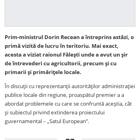
Prim-ministrul Dorin Recean a întreprins astăzi, o
primă vizită de lucru în teritoriu. Mai exact,
acesta a viziat raionul Fălești unde a avut un șir
de întrevederi cu agricultorii, precum și cu
primarii și primărițele locale.
În discuții cu reprezentanții autorităților administrației
publice locale din regiune, proaspătul premier a a
abordat problemele cu care se confruntă aceștia, cât
și subiectul privind extinderea proiectului
guvernamental – „Satul European”.