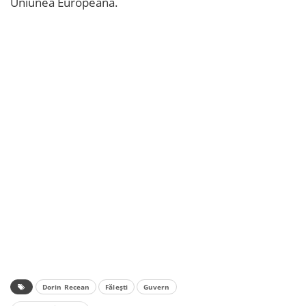
Uniunea Europeană.
Dorin Recean
Fălești
Guvern