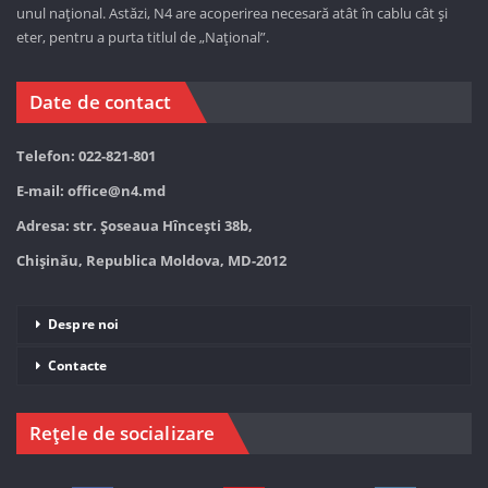
unul național. Astăzi,
N4 are acoperirea necesară atât în cablu cât și
eter, pentru a purta titlul de „Național”.
Date de contact
Telefon: 022-821-801
E-mail:
office@n4.md
Adresa: str. Șoseaua Hînceşti 38b,
Chișinău, Republica Moldova, MD-2012
Despre noi
Contacte
Rețele de socializare