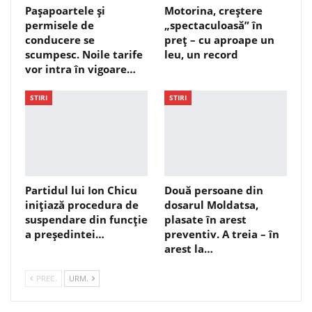
Pașapoartele și
Motorina, creștere
permisele de
„spectaculoasă” în
conducere se
preț – cu aproape un
scumpesc. Noile tarife
leu, un record
vor intra în vigoare…
STIRI
STIRI
Partidul lui Ion Chicu
Două persoane din
inițiază procedura de
dosarul Moldatsa,
suspendare din funcție
plasate în arest
a președintei…
preventiv. A treia – în
arest la…
PREC.
URM.