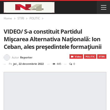
Home
STIRI
POLITIC
VIDEO/ S-a constituit Partidul
Mișcarea Alternativa Națională: Ion
Ceban, ales președintele formațiunii
Video
POLITIC
STIRI
Autor
Reporter
Pe
joi , 22 decembrie 2022
445
0