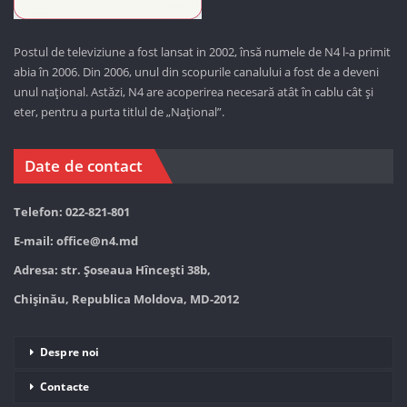
Postul de televiziune a fost lansat in 2002, însă numele de N4 l-a primit
abia în 2006. Din 2006, unul din scopurile canalului a fost de a deveni
unul național. Astăzi,
N4 are acoperirea necesară atât în cablu cât și
eter, pentru a purta titlul de „Național”.
Date de contact
Telefon: 022-821-801
E-mail:
office@n4.md
Adresa: str. Șoseaua Hînceşti 38b,
Chișinău, Republica Moldova, MD-2012
Despre noi
Contacte