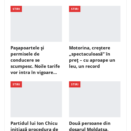
STIRI
STIRI
Pașapoartele și
Motorina, creștere
permisele de
„spectaculoasă” în
conducere se
preț – cu aproape un
scumpesc. Noile tarife
leu, un record
vor intra în vigoare…
STIRI
STIRI
Partidul lui Ion Chicu
Două persoane din
inițiază procedura de
dosarul Moldatsa,