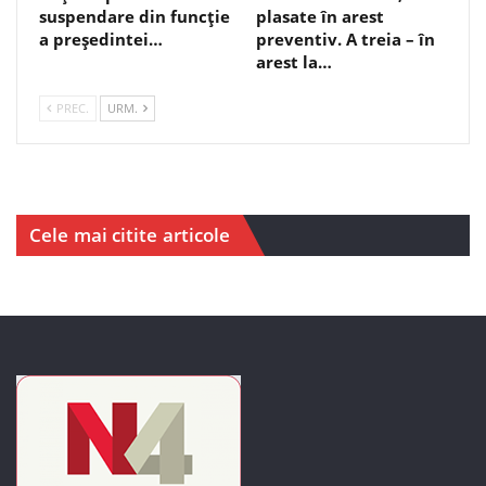
suspendare din funcție
plasate în arest
a președintei…
preventiv. A treia – în
arest la…
PREC.
URM.
Cele mai citite articole