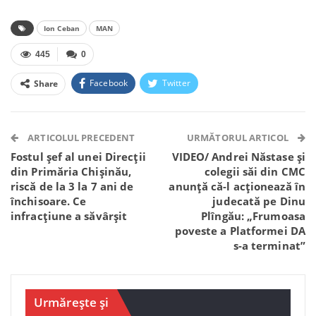
Ion Ceban
MAN
445
0
Facebook
Twitter
Share
Facebook Messenger
OK.ru
VK
Telegram
WhatsApp
Viber
ARTICOLUL PRECEDENT
URMĂTORUL ARTICOL
Fostul șef al unei Direcții
VIDEO/ Andrei Năstase și
din Primăria Chișinău,
colegii săi din CMC
riscă de la 3 la 7 ani de
anunță că-l acționează în
închisoare. Ce
judecată pe Dinu
infracțiune a săvârșit
Plîngău: „Frumoasa
poveste a Platformei DA
s-a terminat”
Urmărește și