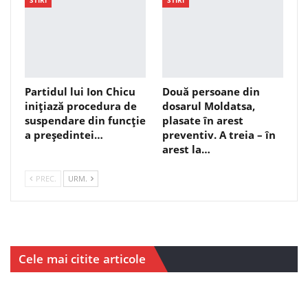
Partidul lui Ion Chicu
Două persoane din
inițiază procedura de
dosarul Moldatsa,
suspendare din funcție
plasate în arest
a președintei…
preventiv. A treia – în
arest la…
PREC.
URM.
Cele mai citite articole