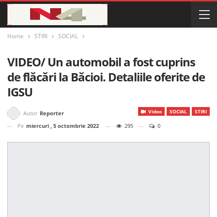
Home
STIRI
SOCIAL
VIDEO/ Un automobil a fost cuprins
de flăcări la Băcioi. Detaliile oferite de
IGSU
Video
SOCIAL
STIRI
Autor
Reporter
Pe
miercuri , 5 octombrie 2022
295
0