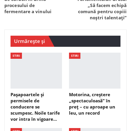
procesului de
„Să facem echipă
fermentare a vinului
comună pentru copiii
noștri talentați”
Urmărește și
STIRI
STIRI
Pașapoartele și
Motorina, creștere
permisele de
„spectaculoasă” în
conducere se
preț – cu aproape un
scumpesc. Noile tarife
leu, un record
vor intra în vigoare…
STIRI
STIRI