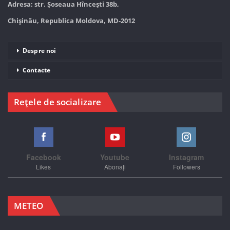
Adresa: str. Șoseaua Hînceşti 38b,
Chișinău, Republica Moldova, MD-2012
Despre noi
Contacte
Rețele de socializare
Facebook
Youtube
Instagram
Likes
Abonați
Followers
METEO