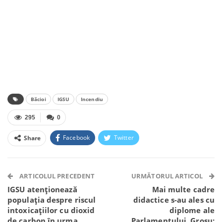
Băcioi
IGSU
Incendiu
295
0
Facebook
Twitter
Share
Facebook Messenger
OK.ru
VK
Telegram
WhatsApp
Viber
ARTICOLUL PRECEDENT
URMĂTORUL ARTICOL
IGSU atenționează
Mai multe cadre
populația despre riscul
didactice s-au ales cu
intoxicațiilor cu dioxid
diplome ale
de carbon în urma
Parlamentului. Grosu: