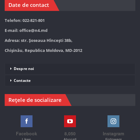
Date de contact
Telefon: 022-821-801
E-mail:
office@n4.md
Adresa: str. Șoseaua Hînceşti 38b,
Chișinău, Republica Moldova, MD-2012
Despre noi
Contacte
Rețele de socializare
Facebook
8,050
Instagram
Likes
Abonați
Followers