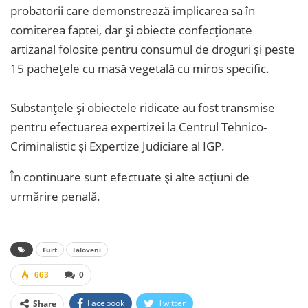
probatorii care demonstrează implicarea sa în
comiterea faptei, dar și obiecte confecționate
artizanal folosite pentru consumul de droguri și peste
15 pachețele cu masă vegetală cu miros specific.
Substanțele și obiectele ridicate au fost transmise
pentru efectuarea expertizei la Centrul Tehnico-
Criminalistic și Expertize Judiciare al IGP.
În continuare sunt efectuate și alte acțiuni de
urmărire penală.
Furt
Ialoveni
663
0
Facebook
Twitter
Share