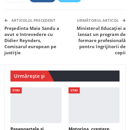
Facebook Messenger
OK.ru
VK
Telegram
WhatsApp
Viber
ARTICOLUL PRECEDENT
URMĂTORUL ARTICOL
Președinta Maia Sandu a
Ministerul Educației a
avut o întrevedere cu
lansat un program de
Didier Reynders,
formare profesională
Comisarul european pe
pentru îngrijitorii de
justiție
copii
Urmărește și
STIRI
STIRI
Pașapoartele și
Motorina, creștere