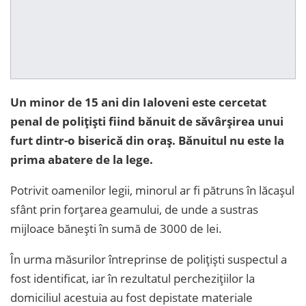
Un minor de 15 ani din Ialoveni este cercetat
penal de polițiști fiind bănuit de săvârșirea unui
furt dintr-o biserică din oraș. Bănuitul nu este la
prima abatere de la lege.
Potrivit oamenilor legii, minorul ar fi pătruns în lăcașul
sfânt prin forțarea geamului, de unde a sustras
mijloace bănești în sumă de 3000 de lei.
În urma măsurilor întreprinse de polițiști suspectul a
fost identificat, iar în rezultatul perchezițiilor la
domiciliul acestuia au fost depistate materiale