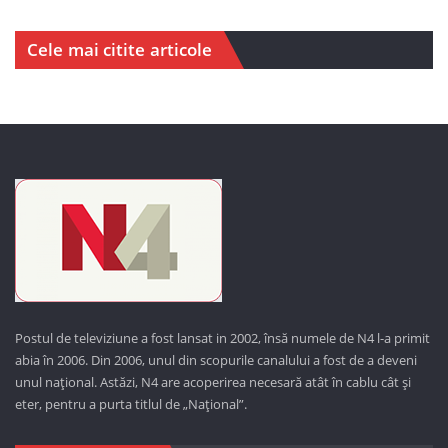
Cele mai citite articole
Postul de televiziune a fost lansat in 2002, însă numele de N4 l-a primit
abia în 2006. Din 2006, unul din scopurile canalului a fost de a deveni
unul național. Astăzi,
N4 are acoperirea necesară atât în cablu cât și
eter, pentru a purta titlul de „Național”.