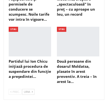
permisele de
„spectaculoasă” în
conducere se
preț – cu aproape un
scumpesc. Noile tarife
leu, un record
vor intra în vigoare…
STIRI
STIRI
Partidul lui Ion Chicu
Două persoane din
inițiază procedura de
dosarul Moldatsa,
suspendare din funcție
plasate în arest
a președintei…
preventiv. A treia – în
arest la…
PREC.
URM.