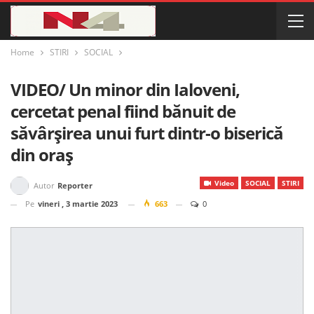
Home
STIRI
SOCIAL
VIDEO/ Un minor din Ialoveni,
cercetat penal fiind bănuit de
săvârșirea unui furt dintr-o biserică
din oraș
Video
SOCIAL
STIRI
Autor
Reporter
Pe
vineri , 3 martie 2023
663
0