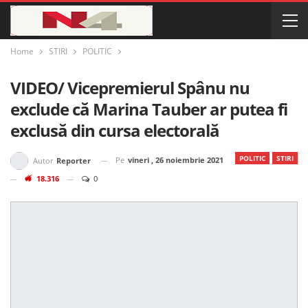
Home
STIRI
POLITIC
VIDEO/ Vicepremierul Spânu nu
exclude că Marina Tauber ar putea fi
exclusă din cursa electorală
POLITIC
STIRI
Pe
vineri , 26 noiembrie 2021
Autor
Reporter
18.316
0