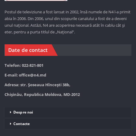
Postul de televiziune a fost lansat in 2002, însă numele de N4 l-a primit
abia în 2006. Din 2006, unul din scopurile canalului a fost de a deveni
unul național. Astăzi,
N4 are acoperirea necesară atât în cablu cât și
eter, pentru a purta titlul de „Național”.
Date de contact
Telefon: 022-821-801
E-mail:
office@n4.md
Adresa: str. Șoseaua Hînceşti 38b,
Chișinău, Republica Moldova, MD-2012
Despre noi
Contacte