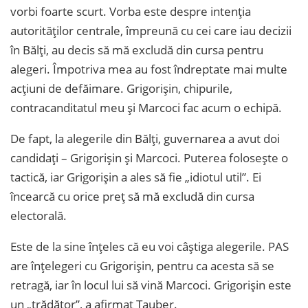
vorbi foarte scurt. Vorba este despre intenția
autorităților centrale, împreună cu cei care iau decizii
în Bălți, au decis să mă excludă din cursa pentru
alegeri. Împotriva mea au fost îndreptate mai multe
acțiuni de defăimare. Grigorișin, chipurile,
contracanditatul meu și Marcoci fac acum o echipă.
De fapt, la alegerile din Bălți, guvernarea a avut doi
candidați – Grigorișin și Marcoci. Puterea folosește o
tactică, iar Grigorișin a ales să fie „idiotul util”. Ei
încearcă cu orice preț să mă excludă din cursa
electorală.
Este de la sine înțeles că eu voi câștiga alegerile. PAS
are înțelegeri cu Grigorișin, pentru ca acesta să se
retragă, iar în locul lui să vină Marcoci. Grigorișin este
un „trădător”, a afirmat Tauber.