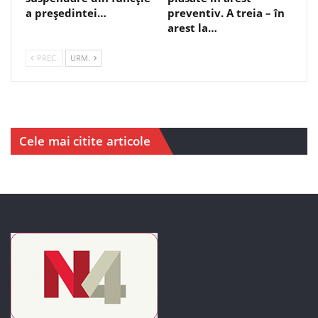
a președintei…
preventiv. A treia – în
arest la…
PREC.
URM.
Cele mai citite articole