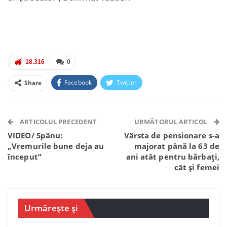
18.316
0
Facebook
Twitter
Share
Facebook Messenger
OK.ru
VK
Telegram
WhatsApp
Viber
ARTICOLUL PRECEDENT
URMĂTORUL ARTICOL
VIDEO/ Spânu:
Vârsta de pensionare s-a
„Vremurile bune deja au
majorat până la 63 de
început”
ani atât pentru bărbați,
cât și femei
Urmărește și