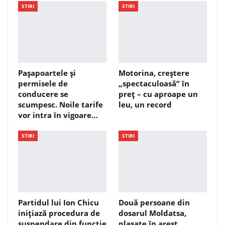
STIRI
STIRI
Pașapoartele și
Motorina, creștere
permisele de
„spectaculoasă” în
conducere se
preț – cu aproape un
scumpesc. Noile tarife
leu, un record
vor intra în vigoare…
STIRI
STIRI
Partidul lui Ion Chicu
Două persoane din
inițiază procedura de
dosarul Moldatsa,
suspendare din funcție
plasate în arest