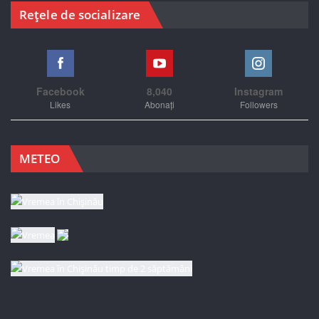
Rețele de socializare
Facebook
8,040
Instagram
Likes
Abonați
Followers
METEO