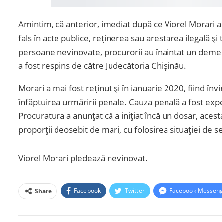
Amintim, că anterior, imediat după ce Viorel Morari a 
fals în acte publice, reținerea sau arestarea ilegală ș
persoane nevinovate, procurorii au înaintat un demers
a fost respins de către Judecătoria Chișinău.
Morari a mai fost reținut și în ianuarie 2020, fiind înv
înfăptuirea urmăririi penale. Cauza penală a fost expe
Procuratura a anunțat că a inițiat încă un dosar, acesta
proporții deosebit de mari, cu folosirea situației de se
Viorel Morari pledează nevinovat.
Facebook
Twitter
Facebook Messen
Share