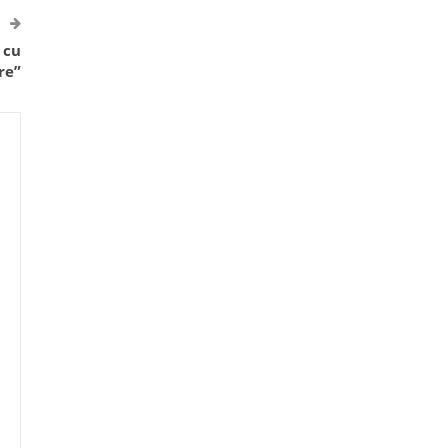
 cu
re”