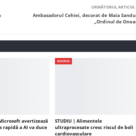
URMĂTORUL ARTICOL
a
Ambasadorul Cehiei, decorat de Maia Sandu
„Ordinul de Onoa
DIVERSE
Microsoft avertizează
STUDIU | Alimentele
a rapidă a AI va duce
ultraprocesate cresc riscul de boli
cardiovasculare