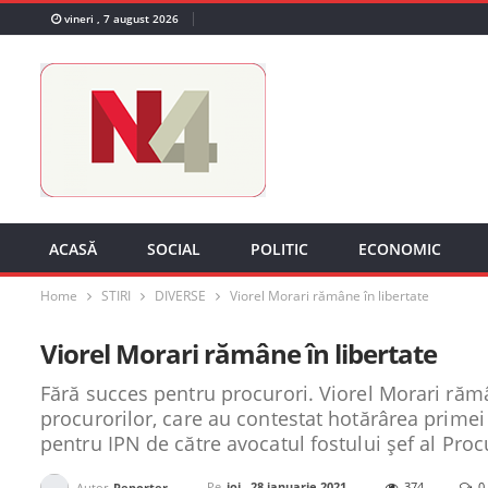
vineri , 7 august 2026
ACASĂ
SOCIAL
POLITIC
ECONOMIC
Home
STIRI
DIVERSE
Viorel Morari rămâne în libertate
Viorel Morari rămâne în libertate
Fără succes pentru procurori. Viorel Morari rămâ
procurorilor, care au contestat hotărârea primei 
pentru IPN de către avocatul fostului șef al Proc
Pe
joi , 28 ianuarie 2021
374
0
Autor
Reporter