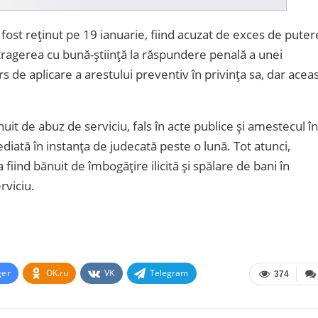
fost reținut pe 19 ianuarie, fiind acuzat de exces de puter
i tragerea cu bună-știință la răspundere penală a unei
 de aplicare a arestului preventiv în privința sa, dar acea
inuit de abuz de serviciu, fals în acte publice și amestecul în
diată în instanța de judecată peste o lună. Tot atunci,
 fiind bănuit de îmbogățire ilicită și spălare de bani în
rviciu.
ger
OK.ru
VK
Telegram
374