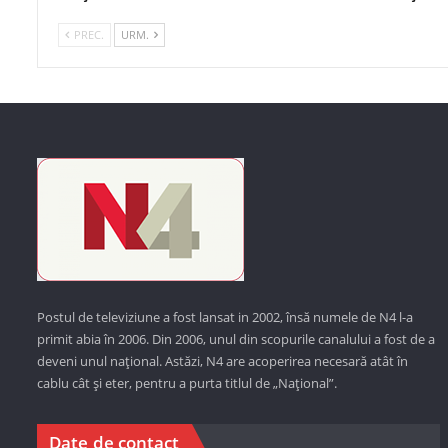
PREC.
URM.
Postul de televiziune a fost lansat in 2002, însă numele de N4 l-a
primit abia în 2006. Din 2006, unul din scopurile canalului a fost de a
deveni unul național. Astăzi,
N4 are acoperirea necesară atât în
cablu cât și eter, pentru a purta titlul de „Național”.
Date de contact