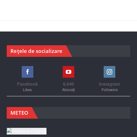
Rețele de socializare
Facebook
8,040
Instagram
Likes
Abonați
Followers
METEO