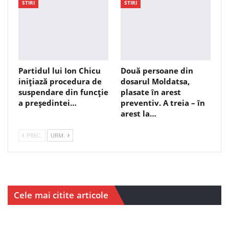
STIRI
STIRI
Partidul lui Ion Chicu
Două persoane din
inițiază procedura de
dosarul Moldatsa,
suspendare din funcție
plasate în arest
a președintei…
preventiv. A treia – în
arest la…
PREC.
URM.
Cele mai citite articole