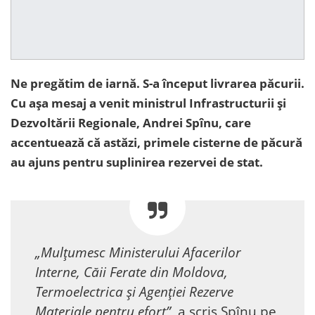
Ne pregătim de iarnă. S-a început livrarea păcurii.
Cu așa mesaj a venit ministrul Infrastructurii și
Dezvoltării Regionale, Andrei Spînu, care
accentuează că astăzi, primele cisterne de păcură
au ajuns pentru suplinirea rezervei de stat.
„Mulțumesc Ministerului Afacerilor
Interne, Căii Ferate din Moldova,
Termoelectrica și Agenției Rezerve
Materiale pentru efort”,
a scris Spînu pe