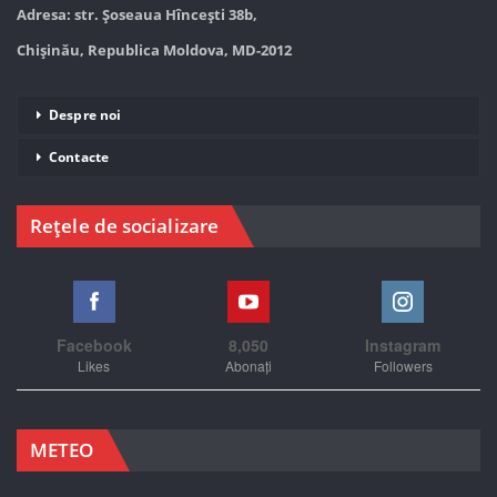
Adresa: str. Șoseaua Hînceşti 38b,
Chișinău, Republica Moldova, MD-2012
Despre noi
Contacte
Rețele de socializare
Facebook
8,050
Instagram
Likes
Abonați
Followers
METEO