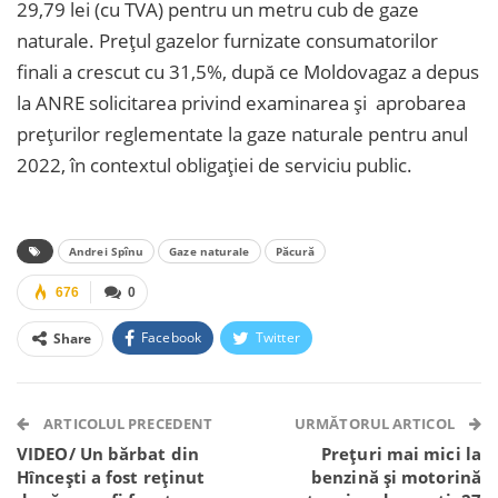
29,79 lei (cu TVA) pentru un metru cub de gaze
naturale. Prețul gazelor furnizate consumatorilor
finali a crescut cu 31,5%, după ce Moldovagaz a depus
la ANRE solicitarea privind examinarea și aprobarea
prețurilor reglementate la gaze naturale pentru anul
2022, în contextul obligației de serviciu public.
Andrei Spînu
Gaze naturale
Păcură
676
0
Facebook
Twitter
Share
Facebook Messenger
OK.ru
VK
Telegram
WhatsApp
Viber
ARTICOLUL PRECEDENT
URMĂTORUL ARTICOL
VIDEO/ Un bărbat din
Prețuri mai mici la
Hîncești a fost reținut
benzină și motorină