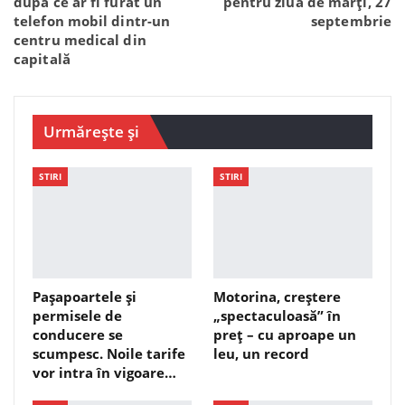
după ce ar fi furat un
pentru ziua de marți, 27
telefon mobil dintr-un
septembrie
centru medical din
capitală
Urmărește și
STIRI
STIRI
Pașapoartele și
Motorina, creștere
permisele de
„spectaculoasă” în
conducere se
preț – cu aproape un
scumpesc. Noile tarife
leu, un record
vor intra în vigoare…