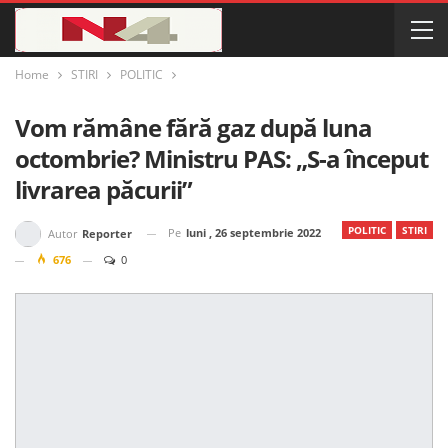
Home
STIRI
POLITIC
Vom rămâne fără gaz după luna
octombrie? Ministru PAS: „S-a început
livrarea păcurii”
POLITIC
STIRI
Pe
luni , 26 septembrie 2022
Autor
Reporter
676
0