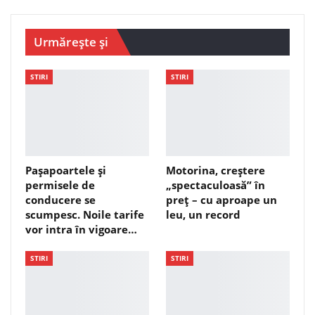
Urmărește și
STIRI
STIRI
Pașapoartele și
Motorina, creștere
permisele de
„spectaculoasă” în
conducere se
preț – cu aproape un
scumpesc. Noile tarife
leu, un record
vor intra în vigoare…
STIRI
STIRI