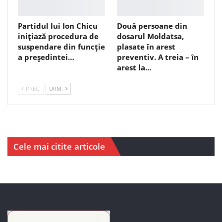
Partidul lui Ion Chicu
Două persoane din
inițiază procedura de
dosarul Moldatsa,
suspendare din funcție
plasate în arest
a președintei…
preventiv. A treia – în
arest la…
PREC.
URM.
Cele mai citite articole