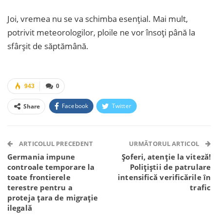
Joi, vremea nu se va schimba esențial. Mai mult,
potrivit meteorologilor, ploile ne vor însoți până la
sfârșit de săptămână.
943
0
Facebook
Twitter
Share
Facebook Messenger
OK.ru
VK
Telegram
WhatsApp
Viber
ARTICOLUL PRECEDENT
URMĂTORUL ARTICOL
Germania impune
Șoferi, atenție la viteză!
controale temporare la
Polițiștii de patrulare
toate frontierele
intensifică verificările în
terestre pentru a
trafic
proteja țara de migrație
ilegală