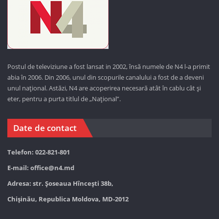
Postul de televiziune a fost lansat in 2002, însă numele de N4 l-a primit
abia în 2006. Din 2006, unul din scopurile canalului a fost de a deveni
unul național. Astăzi,
N4 are acoperirea necesară atât în cablu cât și
eter, pentru a purta titlul de „Național”.
Date de contact
Telefon: 022-821-801
E-mail:
office@n4.md
Adresa: str. Șoseaua Hînceşti 38b,
Chișinău, Republica Moldova, MD-2012