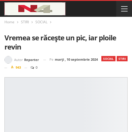
Home
STIRI
SOCIAL
Vremea se răcește un pic, iar ploile
revin
SOCIAL
STIRI
Pe
marți , 10 septembrie 2024
Autor
Reporter
943
0